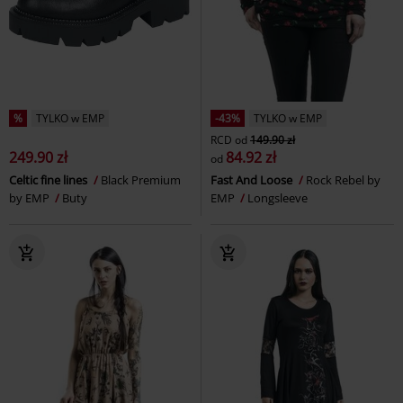
%
TYLKO w EMP
-43%
TYLKO w EMP
RCD
od
149.90 zł
249.90 zł
84.92 zł
od
Celtic fine lines
Black Premium
Fast And Loose
Rock Rebel by
by EMP
Buty
EMP
Longsleeve