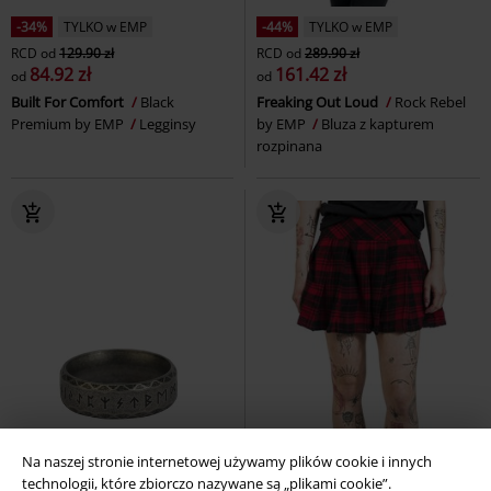
-34%
TYLKO w EMP
-44%
TYLKO w EMP
RCD
od
129.90 zł
RCD
od
289.90 zł
84.92 zł
161.42 zł
od
od
Built For Comfort
Black
Freaking Out Loud
Rock Rebel
Premium by EMP
Legginsy
by EMP
Bluza z kapturem
rozpinana
Na naszej stronie internetowej używamy plików cookie i innych
technologii, które zbiorczo nazywane są „plikami cookie”.