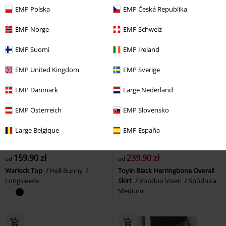
EMP Polska
EMP Česká Republika
EMP Norge
EMP Schweiz
EMP Suomi
EMP Ireland
EMP United Kingdom
EMP Sverige
EMP Danmark
Large Nederland
EMP Österreich
EMP Slovensko
Large Belgique
EMP España
Plus Size
%
Plus Size
159.90 zł
239.90 zł
od
od
Warlock Top
Hell Bunny
Toyin Black Herringbone Overall
Longsleeve
Skirt
Voodoo Vixen
Spódnica
Medium