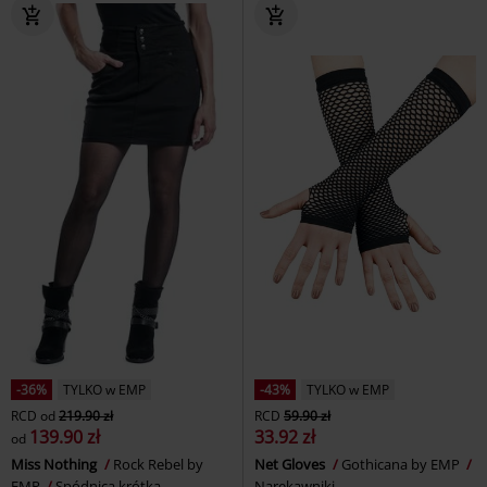
-36%
TYLKO w EMP
-43%
TYLKO w EMP
RCD
od
219.90 zł
RCD
59.90 zł
139.90 zł
33.92 zł
od
Miss Nothing
Rock Rebel by
Net Gloves
Gothicana by EMP
EMP
Spódnica krótka
Narękawniki