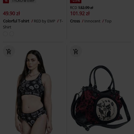
%
TYLKO w EMP
-23%
RCD
132.99 zł
49.90 zł
101.92 zł
Colorful T-shirt
RED by EMP
T-
Cross
Innocent
Top
Shirt