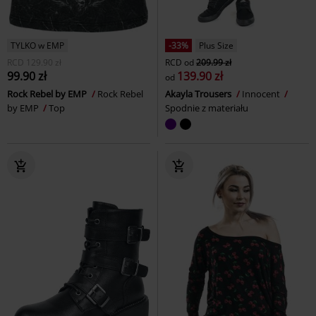
TYLKO w EMP
-33%
Plus Size
RCD
129.90 zł
RCD
od
209.99 zł
99.90 zł
139.90 zł
od
Rock Rebel by EMP
Rock Rebel
Akayla Trousers
Innocent
by EMP
Top
Spodnie z materiału