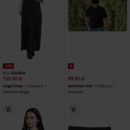
-28%
%
RCD
223.99 zł
159.90 zł
89.90 zł
Angel Dress
Innocent
Bardolino Hat
Chillouts
Sukienka długa
Kapelusz