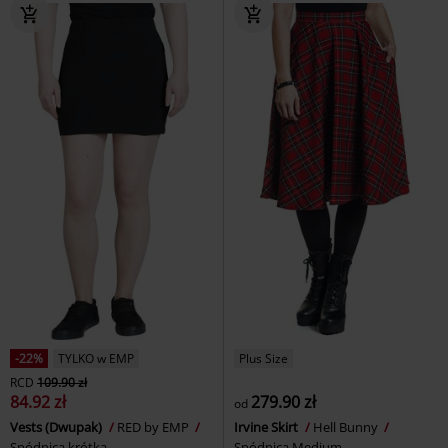
-22%
TYLKO w EMP
Plus Size
RCD
109.90 zł
84.92 zł
279.90 zł
od
Vests (Dwupak)
RED by EMP
Irvine Skirt
Hell Bunny
Spódnica krótka
Spódnica Medium