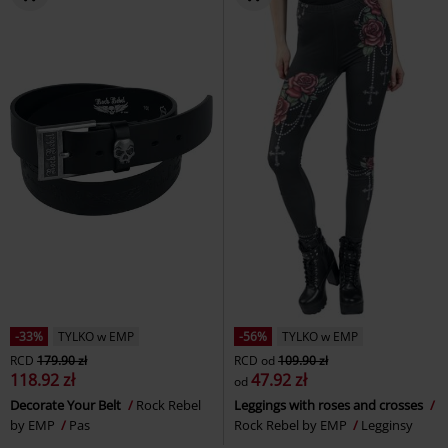
-33%
TYLKO w EMP
-56%
TYLKO w EMP
RCD
179.90 zł
RCD
od
109.90 zł
118.92 zł
47.92 zł
od
Decorate Your Belt
Rock Rebel
Leggings with roses and crosses
by EMP
Pas
Rock Rebel by EMP
Legginsy