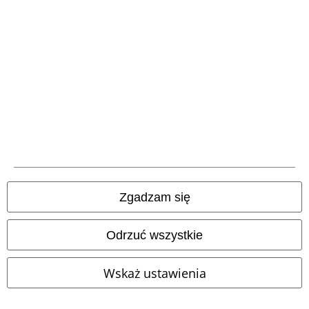
%
-24%
RCD
132.99 zł
169.90 zł
99.90 zł
Daphne Skirt
Banned Retro
Tye Knot Top Red Stripe
Spódnica Medium
Innocent
Top
Zgadzam się
Odrzuć wszystkie
Wskaż ustawienia