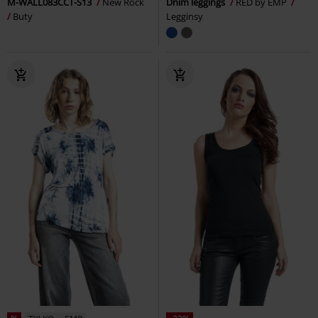
M-WALL083CCT-S13
New Rock
Dnim leggings
RED by EMP
Buty
Legginsy