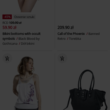
-45%
Ostatnie sztuki
RCD
109.90 zł
59.90 zł
209.90 zł
Bikini bottoms with occult
Call of the Phoenix
Banned
symbols
Black Blood by
Retro
Torebka
Gothicana
Dół bikini