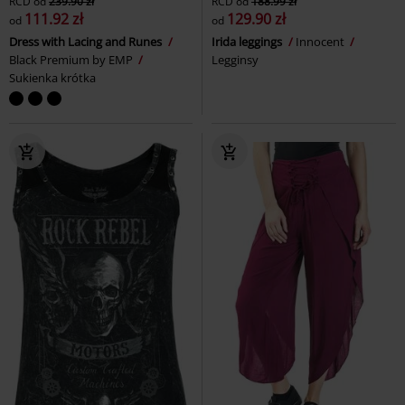
RCD
od
239.90 zł
RCD
od
188.99 zł
111.92 zł
129.90 zł
od
od
Dress with Lacing and Runes
Irida leggings
Innocent
Black Premium by EMP
Legginsy
Sukienka krótka