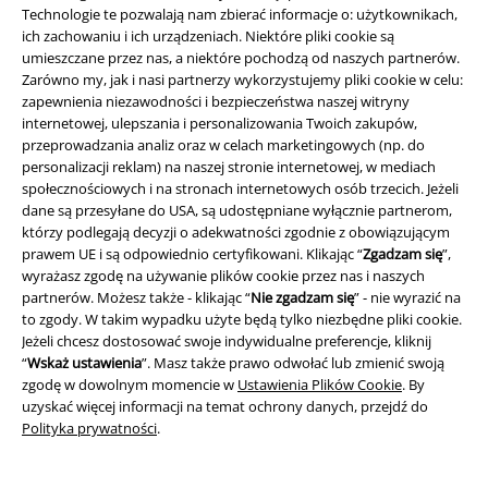
Technologie te pozwalają nam zbierać informacje o: użytkownikach,
ich zachowaniu i ich urządzeniach. Niektóre pliki cookie są
umieszczane przez nas, a niektóre pochodzą od naszych partnerów.
Zarówno my, jak i nasi partnerzy wykorzystujemy pliki cookie w celu:
%
-25%
zapewnienia niezawodności i bezpieczeństwa naszej witryny
internetowej, ulepszania i personalizowania Twoich zakupów,
RCD
188.99 zł
59.42 zł
139.90 zł
przeprowadzania analiz oraz w celach marketingowych (np. do
personalizacji reklam) na naszej stronie internetowej, w mediach
Runes
etNox
Pierścień
Zorya skirt
Heartless
Spódnica
społecznościowych i na stronach internetowych osób trzecich. Jeżeli
krótka
dane są przesyłane do USA, są udostępniane wyłącznie partnerom,
którzy podlegają decyzji o adekwatności zgodnie z obowiązującym
prawem UE i są odpowiednio certyfikowani. Klikając “
Zgadzam się
”,
wyrażasz zgodę na używanie plików cookie przez nas i naszych
partnerów. Możesz także - klikając “
Nie zgadzam się
” - nie wyrazić na
to zgody. W takim wypadku użyte będą tylko niezbędne pliki cookie.
Jeżeli chcesz dostosować swoje indywidualne preferencje, kliknij
“
Wskaż ustawienia
”. Masz także prawo odwołać lub zmienić swoją
zgodę w dowolnym momencie w
Ustawienia Plików Cookie
. By
uzyskać więcej informacji na temat ochrony danych, przejdź do
Polityka prywatności
.