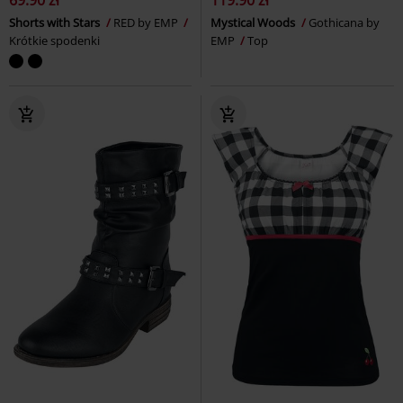
69.90 zł
119.90 zł
Shorts with Stars
RED by EMP
Mystical Woods
Gothicana by
Krótkie spodenki
EMP
Top