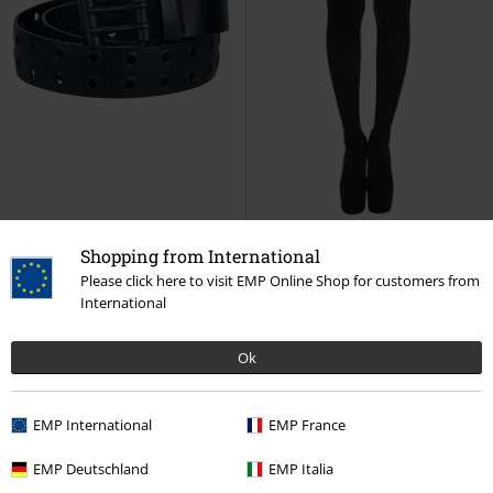
-23%
TYLKO w EMP
Shopping from International
RCD
99.90 zł
Please click here to visit EMP Online Shop for customers from
76.42 zł
59.90 zł
International
Dean
Hole Studs II Belt
Pas
Fishnet
Pamela Mann
Rajstopy
Ok
EMP International
EMP France
EMP Deutschland
EMP Italia