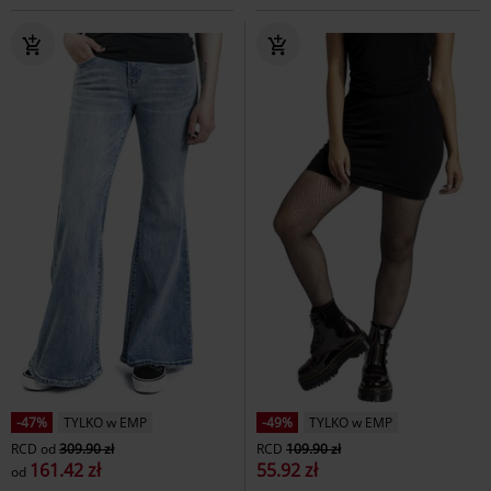
-47%
TYLKO w EMP
-49%
TYLKO w EMP
RCD
od
309.90 zł
RCD
109.90 zł
161.42 zł
55.92 zł
od