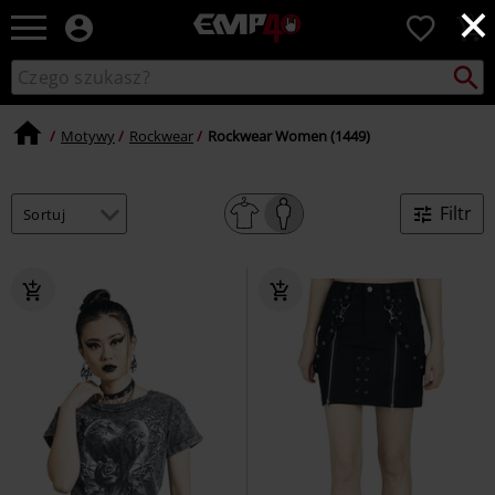
×
EMP
0
-
Merch
Szukaj
Wyszukaj
dla
katalog
Fanów:
Muzyki,
Motywy
Rockwear
Rockwear Women (1449)
Filmów,
Seriali
i
Filtr
Gier
-
Moda
Alternatywna.