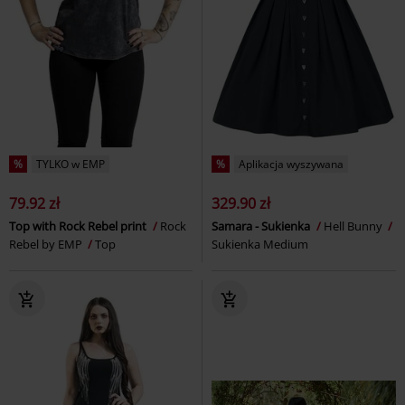
%
TYLKO w EMP
%
Aplikacja wyszywana
79.92 zł
329.90 zł
Top with Rock Rebel print
Rock
Samara - Sukienka
Hell Bunny
Rebel by EMP
Top
Sukienka Medium