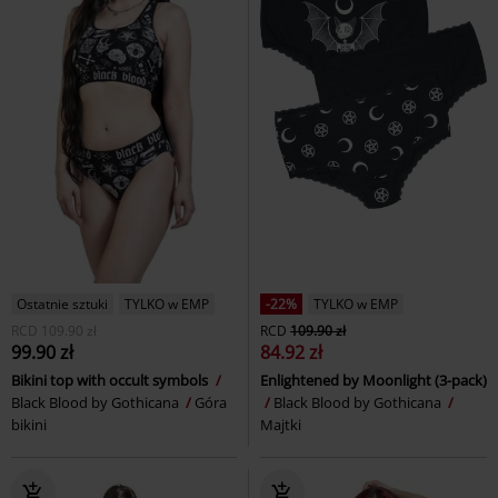
Ostatnie sztuki
TYLKO w EMP
-22%
TYLKO w EMP
RCD
109.90 zł
RCD
109.90 zł
99.90 zł
84.92 zł
Bikini top with occult symbols
Enlightened by Moonlight (3-pack)
Black Blood by Gothicana
Góra
Black Blood by Gothicana
bikini
Majtki