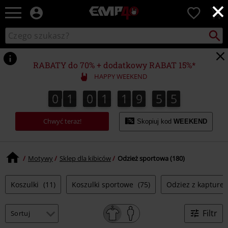
×
EMP
0
-
Merch
Szukaj
Wyszukaj
dla
katalog
Fanów:
Muzyki,
RABATY do 70% + dodatkowy RABAT 15%*
Filmów,
HAPPY WEEKEND
Seriali
i
0
1
0
1
1
9
5
4
0
1
0
1
1
9
5
3
1
9
5
1
9
5
5
3
4
Gier
-
Chwyć teraz!
Moda
Skopiuj kod
WEEKEND
Alternatywna.
Motywy
Sklep dla kibiców
Odzież sportowa (180)
Koszulki
(11)
Koszulki sportowe
(75)
Odziez z kaptur
Filtr