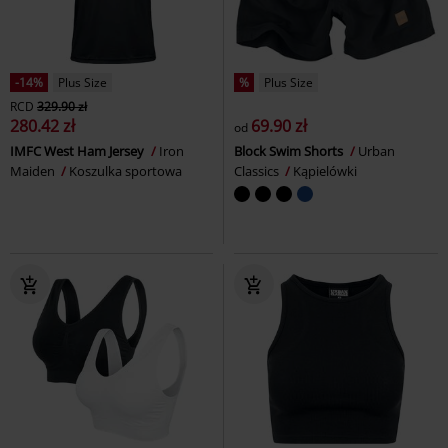
-14%
Plus Size
%
Plus Size
RCD
329.90 zł
280.42 zł
69.90 zł
od
IMFC West Ham Jersey
Iron
Block Swim Shorts
Urban
Maiden
Koszulka sportowa
Classics
Kąpielówki