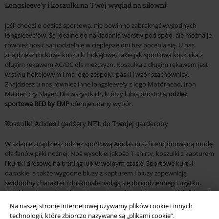
Longsleeve'y i koszulki na Twój wygląd na siłowni
Jeśli chodzi o odzież sportową, nie powinno zabraknąć wygodnych
longsleeve'ów. Są idealne do nakładania warstw pod spód, ale można je
również nosić samodzielnie w cieplejsze dni bez pocenia się. U nas
znajdziesz rockowe koszulki hokejowe, takie jak sportowa koszulka z
długim rękawem AC/DC dla mężczyzn. Koszulka z długim rękawem jest
w stylu hokejowym i ma logo zespołu, paski i wzór szachownicy.
Znajdziesz u nas również inne longsleeve'y z logo Motörhead, Iron
Maiden czy Slayer. Dla wszystkich, którzy lubią prostotę,
odzież
sportowa RED by EMP
oferuje udany wybór.
Koszulki Adidas i gadżety NFL do Twojej garderoby
W sklepie znajdziesz odzież sportową Adidas oraz licencjonowaną modę
dla fanów piłki nożnej. Noś wysokiej jakości T-shirty, koszulki z kapturem
i kurtki dresowe na trening lub w wolnym czasie. Sportowe kurtki
damskie, a także wygodne bluzy z kapturem i bluzy zapewniają
swobodny charakter i doskonale nadają się do codziennego użytku.
Całość można połączyć z rajstopami, spodniami dresowymi lub fajnymi
jeansami. Wiele różnych rozmiarów i wysoka jakość wykonania
Na naszej stronie internetowej używamy plików cookie i innych
sprawiają, że markowa odzież to must-have w każdej szafie.
technologii, które zbiorczo nazywane są „plikami cookie”.