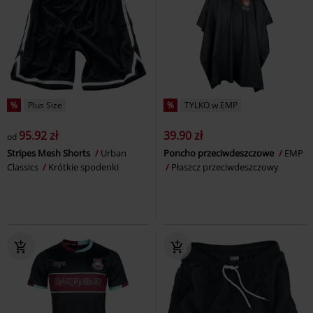
%
Plus Size
%
TYLKO w EMP
95.92 zł
39.90 zł
od
Stripes Mesh Shorts
Urban
Poncho przeciwdeszczowe
EMP
Classics
Krótkie spodenki
Płaszcz przeciwdeszczowy