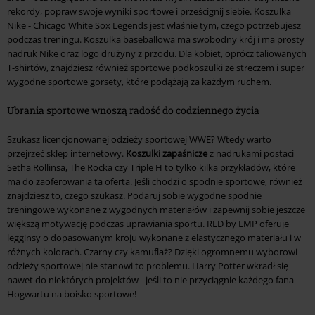
rekordy, popraw swoje wyniki sportowe i prześcignij siebie. Koszulka
Nike - Chicago White Sox Legends jest właśnie tym, czego potrzebujesz
podczas treningu. Koszulka baseballowa ma swobodny krój i ma prosty
nadruk Nike oraz logo drużyny z przodu. Dla kobiet, oprócz taliowanych
T-shirtów, znajdziesz również sportowe podkoszulki ze streczem i super
wygodne sportowe gorsety, które podążają za każdym ruchem.
Ubrania sportowe wnoszą radość do codziennego życia
Szukasz licencjonowanej odzieży sportowej WWE? Wtedy warto
przejrzeć sklep internetowy.
Koszulki zapaśnicze
z nadrukami postaci
Setha Rollinsa, The Rocka czy Triple H to tylko kilka przykładów, które
ma do zaoferowania ta oferta. Jeśli chodzi o spodnie sportowe, również
znajdziesz to, czego szukasz. Podaruj sobie wygodne spodnie
treningowe wykonane z wygodnych materiałów i zapewnij sobie jeszcze
większą motywację podczas uprawiania sportu. RED by EMP oferuje
legginsy o dopasowanym kroju wykonane z elastycznego materiału i w
różnych kolorach. Czarny czy kamuflaż? Dzięki ogromnemu wyborowi
odzieży sportowej nie stanowi to problemu. Harry Potter wkradł się
nawet do niektórych projektów - jeśli to nie przyciągnie każdego fana
Hogwartu na boisko sportowe!