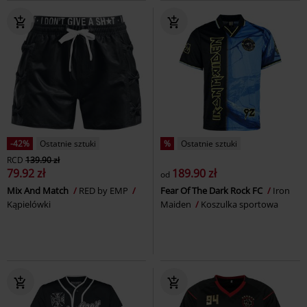
-42%
Ostatnie sztuki
%
Ostatnie sztuki
RCD
139.90 zł
79.92 zł
189.90 zł
od
Mix And Match
RED by EMP
Fear Of The Dark Rock FC
Iron
Kąpielówki
Maiden
Koszulka sportowa