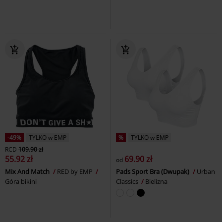
-49%
TYLKO w EMP
%
TYLKO w EMP
RCD
109.90 zł
55.92 zł
69.90 zł
od
Mix And Match
RED by EMP
Pads Sport Bra (Dwupak)
Urban
Góra bikini
Classics
Bielizna