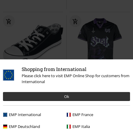
Shopping from International
%
Plus Size
Please click here to visit EMP Online Shop for customers from
International
189.90 zł
239.90 zł
od
Low-Top Warrior
West Coast
Papa Rock FC
Ghost
Koszulka
Ok
Choppers
Buty sportowe
sportowa
EMP International
EMP France
EMP Deutschland
EMP Italia