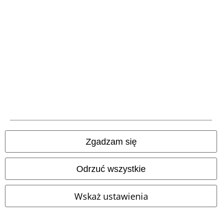
zostanie automatycznie uwzględniony w koszyku zakupowym. Nie
obejmuje: mediów, książek, biletów, voucherów prezentowych, artykułów:
Rammstein, (Till) Lindemann, Die Ärzte, Die Toten Hosen, Feine Sahne
Fischfilet, Broilers, Böhse Onkelz oraz artykułów z donacją w cenie.
Nasze Centrum Obsługi Klienta jest do Twojej
dyspozycji
Będziemy dostępni ponownie: Poniedziałek od 09:00 do 17:00.
Więcej
Zgadzam się
informacji
Rozpocznij rozmowę
Odrzuć wszystkie
Wskaż ustawienia
Obsługa Klienta