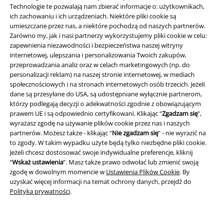
Technologie te pozwalają nam zbierać informacje o: użytkownikach,
ich zachowaniu i ich urządzeniach. Niektóre pliki cookie są
15%
umieszczane przez nas, a niektóre pochodzą od naszych partnerów.
Newsletter
Rabat
Zarówno my, jak i nasi partnerzy wykorzystujemy pliki cookie w celu:
Zapisz się teraz i zyskaj Voucher 15%
Zobacz
zapewnienia niezawodności i bezpieczeństwa naszej witryny
więcej
internetowej, ulepszania i personalizowania Twoich zakupów,
przeprowadzania analiz oraz w celach marketingowych (np. do
personalizacji reklam) na naszej stronie internetowej, w mediach
społecznościowych i na stronach internetowych osób trzecich. Jeżeli
dane są przesyłane do USA, są udostępniane wyłącznie partnerom,
którzy podlegają decyzji o adekwatności zgodnie z obowiązującym
Niniejszym potwierdzam, że chcę otrzymywać Newsletter EMP i zgadzam
prawem UE i są odpowiednio certyfikowani. Klikając “
Zgadzam się
”,
się na to, że E.M.P. Merchandising mbH może przetwarzać moje dane
osobowe i wysyłać mi regularnie informacje o swoich produktach. Moje
wyrażasz zgodę na używanie plików cookie przez nas i naszych
dane osobowe będą przetwarzane zgodnie z zapisami
Polityki
partnerów. Możesz także - klikając “
Nie zgadzam się
” - nie wyrazić na
prywatności
. Mogę odwołać swoją zgodę w dowolnym momencie, np.
to zgody. W takim wypadku użyte będą tylko niezbędne pliki cookie.
poprzez kliknięcie w link umożliwiający rezygnację z subskrypcji.
Jeżeli chcesz dostosować swoje indywidualne preferencje, kliknij
Tutaj
możesz zrezygnować z subskrypcji newslettera.
“
Wskaż ustawienia
”. Masz także prawo odwołać lub zmienić swoją
zgodę w dowolnym momencie w
Ustawienia Plików Cookie
. By
Zapisz się
uzyskać więcej informacji na temat ochrony danych, przejdź do
Polityka prywatności
.
*Kod jest ważny przez 4 tygodnie. Do wykorzystania tylko online. NIe
łączy się z innymi kodami promocyjnymi. Po wprowadzeniu kodu rabat