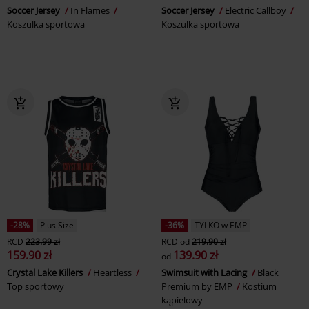
Soccer Jersey
In Flames
Soccer Jersey
Electric Callboy
Koszulka sportowa
Koszulka sportowa
-28%
Plus Size
-36%
TYLKO w EMP
RCD
223.99 zł
RCD
od
219.90 zł
159.90 zł
139.90 zł
od
Crystal Lake Killers
Heartless
Swimsuit with Lacing
Black
Top sportowy
Premium by EMP
Kostium
kąpielowy