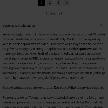
1
2
3
Strona 1 z 3
Sportowe ubrania
Jesteś w ciągłym ruchu i nie wyobrażasz sobie życia bez sportu? W takim
razie nadszedł czas, aby pobić nowe rekordy: Podaruj sobie wysokiej
jakości odzież sportową ze sklepu internetowego i wyposaż się od stóp
do głów na następny trening! Znajdziesz u nas
odzież sportową
takich
marek jak Reebok, Nike,
Fruit of the Loom, Adidas
, Urban Classics czy
nawet marki własnej RED. W asortymencie reprezentowane są sportowe
koszulki dla zapalonych graczy w rzutki, a także klasyczne spodnie
treningowe z zabawnymi motywami. Można tu również znaleźć bieliznę
sportową lub amerykańską modę sportową z różnych dziedzin. Jednego
można być zawsze pewnym: jakość jest zawsze numerem 1!
Odkryj ubrania sportowe online: Koszulki Nike dla gwiazd sportu
Po prostu zrób to! To znane na całym świecie hasło powinno być znane
każdemu, ponieważ podsumowuje przesłanie marki Nike: Po prostu to
zrób - bez względu na to, co mówi lub myśli reszta świata. Pobij własne