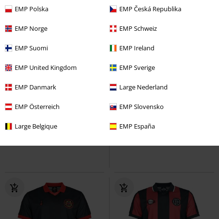
EMP Polska
EMP Česká Republika
EMP Norge
EMP Schweiz
EMP Suomi
EMP Ireland
EMP United Kingdom
EMP Sverige
EMP Danmark
Large Nederland
-28%
Ostatnie sztuki
RCD
223.99 zł
EMP Österreich
EMP Slovensko
159.90 zł
189.90 zł
Tokyo Vipers
Heartless
Top
Killers
Iron Maiden
Spodnie
Large Belgique
EMP España
sportowy
dresowe