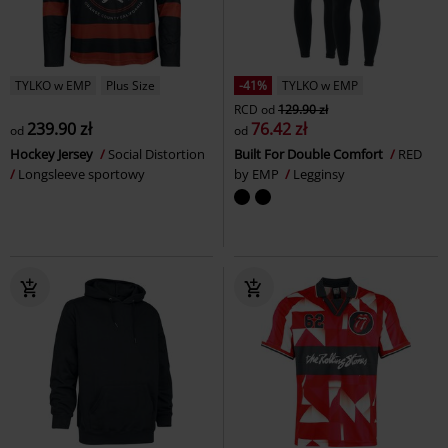
TYLKO w EMP
Plus Size
-41%
TYLKO w EMP
RCD
od
129.90 zł
239.90 zł
76.42 zł
od
od
Hockey Jersey
Social Distortion
Built For Double Comfort
RED
Longsleeve sportowy
by EMP
Legginsy