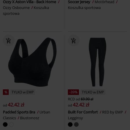
Ozzy X Aston Villa - Back Home
Soccer Jersey
Motörhead
Ozzy Osbourne
Koszulka
Koszulka sportowa
sportowa
%
TYLKO w EMP
-39%
TYLKO w EMP
RCD
od
69.90 zł
42.42 zł
42.42 zł
od
od
Padded Sports Bra
Urban
Built For Comfort
RED by EMP
Classics
Biustonosz
Legginsy