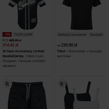
-18%
TYLKO w EMP
Aplikacja wyszywana
Naszywki
RCD
385.00 zł
314.42 zł
239.90 zł
od
30 Years Anniversary Limited
Trikot
Rammstein
Koszulka
Baseball Jersey
West Coast
sportowa
Choppers
Koszula z krótkim
rękawem