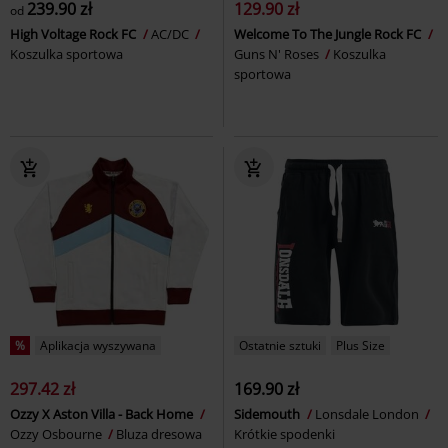
239.90 zł
129.90 zł
od
High Voltage Rock FC
AC/DC
Welcome To The Jungle Rock FC
Koszulka sportowa
Guns N' Roses
Koszulka
sportowa
%
Aplikacja wyszywana
Ostatnie sztuki
Plus Size
297.42 zł
169.90 zł
Ozzy X Aston Villa - Back Home
Sidemouth
Lonsdale London
Ozzy Osbourne
Bluza dresowa
Krótkie spodenki