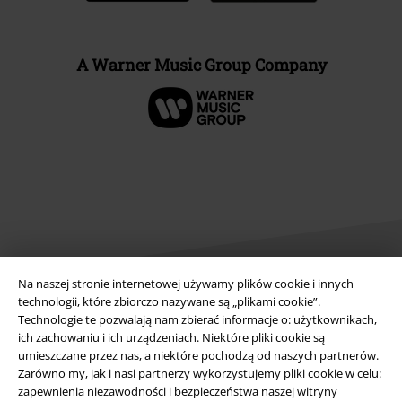
A Warner Music Group Company
Na naszej stronie internetowej używamy plików cookie i innych
technologii, które zbiorczo nazywane są „plikami cookie”.
Technologie te pozwalają nam zbierać informacje o: użytkownikach,
Informacje prawne
ich zachowaniu i ich urządzeniach. Niektóre pliki cookie są
umieszczane przez nas, a niektóre pochodzą od naszych partnerów.
Regulamin
Zarówno my, jak i nasi partnerzy wykorzystujemy pliki cookie w celu:
zapewnienia niezawodności i bezpieczeństwa naszej witryny
Dane firmy