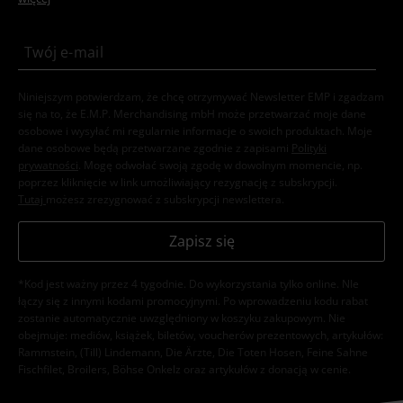
Niniejszym potwierdzam, że chcę otrzymywać Newsletter EMP i zgadzam
się na to, że E.M.P. Merchandising mbH może przetwarzać moje dane
osobowe i wysyłać mi regularnie informacje o swoich produktach. Moje
dane osobowe będą przetwarzane zgodnie z zapisami
Polityki
prywatności
. Mogę odwołać swoją zgodę w dowolnym momencie, np.
poprzez kliknięcie w link umożliwiający rezygnację z subskrypcji.
Tutaj
możesz zrezygnować z subskrypcji newslettera.
Zapisz się
*Kod jest ważny przez 4 tygodnie. Do wykorzystania tylko online. NIe
łączy się z innymi kodami promocyjnymi. Po wprowadzeniu kodu rabat
zostanie automatycznie uwzględniony w koszyku zakupowym. Nie
obejmuje: mediów, książek, biletów, voucherów prezentowych, artykułów:
Rammstein, (Till) Lindemann, Die Ärzte, Die Toten Hosen, Feine Sahne
Fischfilet, Broilers, Böhse Onkelz oraz artykułów z donacją w cenie.