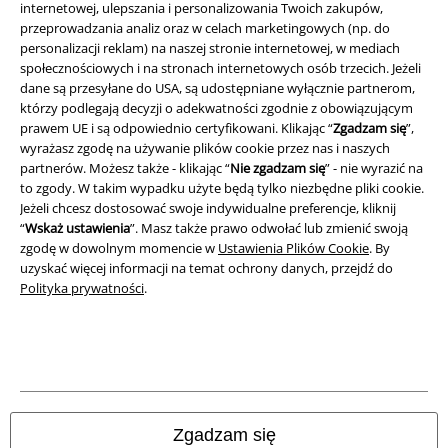
internetowej, ulepszania i personalizowania Twoich zakupów,
przeprowadzania analiz oraz w celach marketingowych (np. do
Polityka prywatności
personalizacji reklam) na naszej stronie internetowej, w mediach
społecznościowych i na stronach internetowych osób trzecich. Jeżeli
Unieszkodliwianie odpadów i ochrona środowiska
dane są przesyłane do USA, są udostępniane wyłącznie partnerom,
którzy podlegają decyzji o adekwatności zgodnie z obowiązującym
prawem UE i są odpowiednio certyfikowani. Klikając “
Zgadzam się
”,
Deklaracja Zgodności
wyrażasz zgodę na używanie plików cookie przez nas i naszych
partnerów. Możesz także - klikając “
Nie zgadzam się
” - nie wyrazić na
Informacje dotyczące dostępności
to zgody. W takim wypadku użyte będą tylko niezbędne pliki cookie.
Jeżeli chcesz dostosować swoje indywidualne preferencje, kliknij
Ustawienia Plików Cookie
“
Wskaż ustawienia
”. Masz także prawo odwołać lub zmienić swoją
zgodę w dowolnym momencie w
Ustawienia Plików Cookie
. By
Skorzystaj z prawa do odstąpienia od umowy
uzyskać więcej informacji na temat ochrony danych, przejdź do
Polityka prywatności
.
Wszystkie ceny zawierają podatek VAT. Nie zawierają
kosztów
wysyłki.
© 1986-2026 E.M.P. Merchandising HGmbH
Zgadzam się