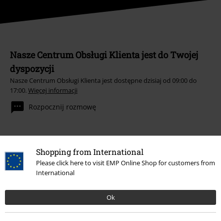
Nasze Centrum Obsługi Klienta jest do Twojej
dyspozycji
Nasze Centrum Obsługi Klienta jest dostępne dzisiaj od 09:00 do
17:00.
Więcej informacji
Rozpocznij rozmowę
Shopping from International
Obsługa Klienta
Please click here to visit EMP Online Shop for customers from
International
FAQ
Polityka Zwrotów
Ok
Zwróć artykuł