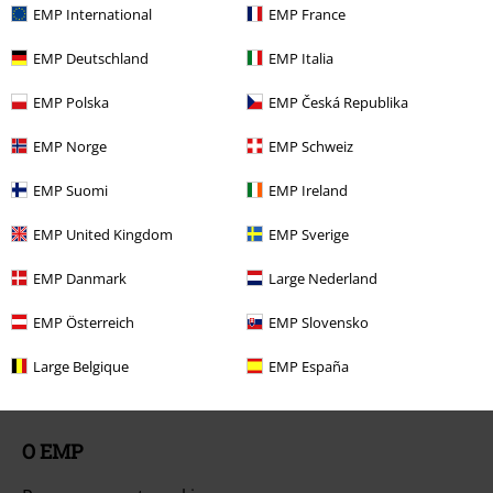
EMP International
EMP France
Ogólne informacje o rozmiarach
EMP Deutschland
EMP Italia
Opuść Backstage Club
EMP Polska
EMP Česká Republika
Metody płatności
EMP Norge
EMP Schweiz
EMP Suomi
EMP Ireland
Oferty dla Ciebie
EMP United Kingdom
EMP Sverige
Konkursy
EMP Danmark
Large Nederland
Vouchery EMP
EMP Österreich
EMP Slovensko
Zniżka studencka
Large Belgique
EMP España
O EMP