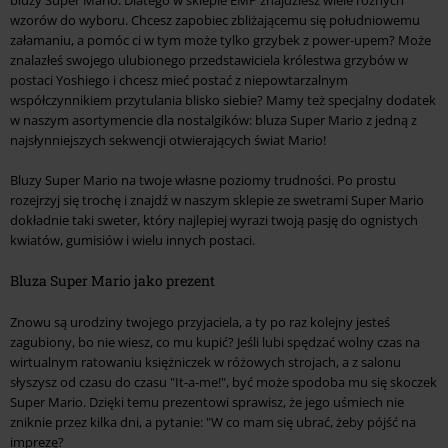
bluzy Super Mario. Dlatego w sklepie EMP znajdziesz wiele różnych
wzorów do wyboru. Chcesz zapobiec zbliżającemu się południowemu
załamaniu, a pomóc ci w tym może tylko grzybek z power-upem? Może
znalazłeś swojego ulubionego przedstawiciela królestwa grzybów w
postaci Yoshiego i chcesz mieć postać z niepowtarzalnym
współczynnikiem przytulania blisko siebie? Mamy też specjalny dodatek
w naszym asortymencie dla nostalgików: bluza Super Mario z jedną z
najsłynniejszych sekwencji otwierających świat Mario!
Bluzy Super Mario na twoje własne poziomy trudności. Po prostu
rozejrzyj się trochę i znajdź w naszym sklepie ze swetrami Super Mario
dokładnie taki sweter, który najlepiej wyrazi twoją pasję do ognistych
kwiatów, gumisiów i wielu innych postaci.
Bluza Super Mario jako prezent
Znowu są urodziny twojego przyjaciela, a ty po raz kolejny jesteś
zagubiony, bo nie wiesz, co mu kupić? Jeśli lubi spędzać wolny czas na
wirtualnym ratowaniu księżniczek w różowych strojach, a z salonu
słyszysz od czasu do czasu "It-a-me!", być może spodoba mu się skoczek
Super Mario. Dzięki temu prezentowi sprawisz, że jego uśmiech nie
zniknie przez kilka dni, a pytanie: "W co mam się ubrać, żeby pójść na
imprezę?