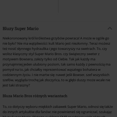
Bluzy Super Mario
Niekoronowany król królestwa grzybów powraca! A może w ogóle go
nie było? Nie ma wątpliwości: kult Mario jest niezłomny. Teraz możesz
też nosić słynnego hydraulika i jego towarzyszy na swetrach. To, czy
wolisz klasyczny styl Super Mario Bros. czy świąteczny sweter z
motywem Bowsera, zależy tylko od Ciebie. Tak jak każdy ma
przynajmniej jeden ulubiony poziom, tak samo każdy z pewnością ma
pomysł na to, jak chciałby reprezentować wąsatego bohatera w
codziennym życiu. I nie martw się: nawet jeśli Bowser, szef wszystkich
szefów, wygląda trochę jak złoczyńca, to w głębi duszy może wcale nie
jest taki straszny?
Bluza Mario Bros różnych wariantach
To, co dotyczy wyboru miękkich zabawek Super Mario, odnosi się także
do innych artykułów dla fanów: nie powinieneś się ograniczać, szukając