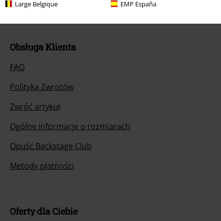
Large Belgique
EMP España
Obsługa Klienta
FAQ
Polityka Zwrotów
Zwróć artykuł
Ogólne informacje o rozmiarach
Opuść Backstage Club
Metody płatności
Oferty dla Ciebie