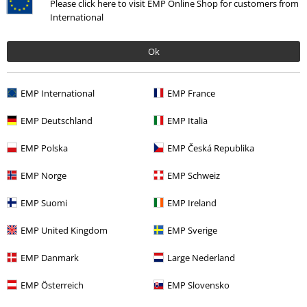
Please click here to visit EMP Online Shop for customers from
Tutaj
możesz zrezygnować z subskrypcji newslettera.
International
Zapisz się
Ok
*Kod jest ważny przez 4 tygodnie. Do wykorzystania tylko online. NIe
łączy się z innymi kodami promocyjnymi. Po wprowadzeniu kodu rabat
EMP International
EMP France
zostanie automatycznie uwzględniony w koszyku zakupowym. Nie
obejmuje: mediów, książek, biletów, voucherów prezentowych, artykułów:
Rammstein, (Till) Lindemann, Die Ärzte, Die Toten Hosen, Feine Sahne
EMP Deutschland
EMP Italia
Fischfilet, Broilers, Böhse Onkelz oraz artykułów z donacją w cenie.
EMP Polska
EMP Česká Republika
EMP Norge
EMP Schweiz
EMP Suomi
EMP Ireland
EMP United Kingdom
EMP Sverige
Nasze Centrum Obsługi Klienta jest do Twojej
dyspozycji
EMP Danmark
Large Nederland
Będziemy dostępni ponownie: Poniedziałek od 09:00 do 17:00.
Więcej
informacji
EMP Österreich
EMP Slovensko
Rozpocznij rozmowę