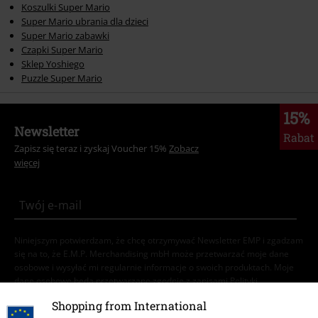
Koszulki Super Mario
Super Mario ubrania dla dzieci
Super Mario zabawki
Czapki Super Mario
Sklep Yoshiego
Puzzle Super Mario
15%
Newsletter
Rabat
Zapisz się teraz i zyskaj Voucher 15%
Zobacz
więcej
Niniejszym potwierdzam, że chcę otrzymywać Newsletter EMP i zgadzam
się na to, że E.M.P. Merchandising mbH może przetwarzać moje dane
osobowe i wysyłać mi regularnie informacje o swoich produktach. Moje
dane osobowe będą przetwarzane zgodnie z zapisami
Polityki
prywatności
. Mogę odwołać swoją zgodę w dowolnym momencie, np.
Shopping from International
poprzez kliknięcie w link umożliwiający rezygnację z subskrypcji.