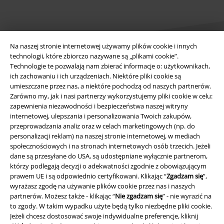
Na naszej stronie internetowej używamy plików cookie i innych
technologii, które zbiorczo nazywane są „plikami cookie”.
Technologie te pozwalają nam zbierać informacje o: użytkownikach,
ich zachowaniu i ich urządzeniach. Niektóre pliki cookie są
Informacje prawne
umieszczane przez nas, a niektóre pochodzą od naszych partnerów.
Zarówno my, jak i nasi partnerzy wykorzystujemy pliki cookie w celu:
Regulamin
zapewnienia niezawodności i bezpieczeństwa naszej witryny
internetowej, ulepszania i personalizowania Twoich zakupów,
Dane firmy
przeprowadzania analiz oraz w celach marketingowych (np. do
personalizacji reklam) na naszej stronie internetowej, w mediach
Polityka prywatności
społecznościowych i na stronach internetowych osób trzecich. Jeżeli
dane są przesyłane do USA, są udostępniane wyłącznie partnerom,
Unieszkodliwianie odpadów i ochrona środowiska
którzy podlegają decyzji o adekwatności zgodnie z obowiązującym
prawem UE i są odpowiednio certyfikowani. Klikając “
Zgadzam się
”,
wyrażasz zgodę na używanie plików cookie przez nas i naszych
Deklaracja Zgodności
partnerów. Możesz także - klikając “
Nie zgadzam się
” - nie wyrazić na
to zgody. W takim wypadku użyte będą tylko niezbędne pliki cookie.
Informacje dotyczące dostępności
Jeżeli chcesz dostosować swoje indywidualne preferencje, kliknij