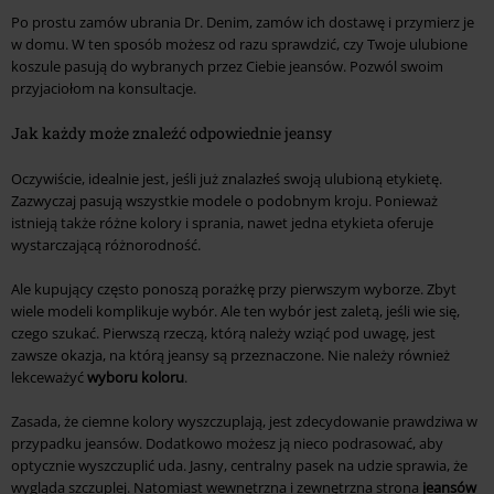
Po prostu zamów ubrania Dr. Denim, zamów ich dostawę i przymierz je
w domu. W ten sposób możesz od razu sprawdzić, czy Twoje ulubione
koszule pasują do wybranych przez Ciebie jeansów. Pozwól swoim
przyjaciołom na konsultacje.
Jak każdy może znaleźć odpowiednie jeansy
Oczywiście, idealnie jest, jeśli już znalazłeś swoją ulubioną etykietę.
Zazwyczaj pasują wszystkie modele o podobnym kroju. Ponieważ
istnieją także różne kolory i sprania, nawet jedna etykieta oferuje
wystarczającą różnorodność.
Ale kupujący często ponoszą porażkę przy pierwszym wyborze. Zbyt
wiele modeli komplikuje wybór. Ale ten wybór jest zaletą, jeśli wie się,
czego szukać. Pierwszą rzeczą, którą należy wziąć pod uwagę, jest
zawsze okazja, na którą jeansy są przeznaczone. Nie należy również
lekceważyć
wyboru koloru
.
Zasada, że ciemne kolory wyszczuplają, jest zdecydowanie prawdziwa w
przypadku jeansów. Dodatkowo możesz ją nieco podrasować, aby
optycznie wyszczuplić uda. Jasny, centralny pasek na udzie sprawia, że
wygląda szczuplej. Natomiast wewnętrzna i zewnętrzna strona
jeansów