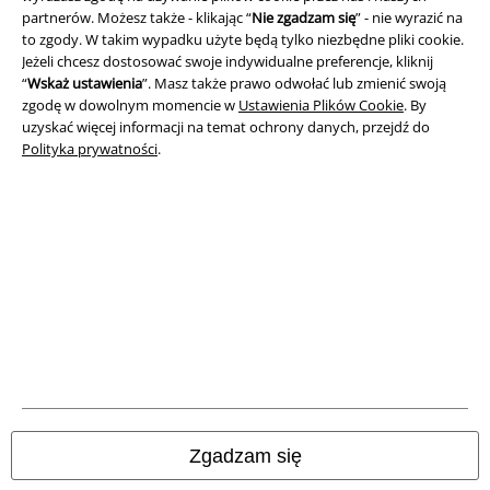
partnerów. Możesz także - klikając “
Nie zgadzam się
” - nie wyrazić na
Polityka prywatności
to zgody. W takim wypadku użyte będą tylko niezbędne pliki cookie.
Jeżeli chcesz dostosować swoje indywidualne preferencje, kliknij
Unieszkodliwianie odpadów i ochrona środowiska
“
Wskaż ustawienia
”. Masz także prawo odwołać lub zmienić swoją
zgodę w dowolnym momencie w
Ustawienia Plików Cookie
. By
Deklaracja Zgodności
uzyskać więcej informacji na temat ochrony danych, przejdź do
Polityka prywatności
.
Informacje dotyczące dostępności
Ustawienia Plików Cookie
Skorzystaj z prawa do odstąpienia od umowy
Wszystkie ceny zawierają podatek VAT. Nie zawierają
kosztów
wysyłki.
© 1986-2026 E.M.P. Merchandising HGmbH
Zgadzam się
Sklepy internetowe EMP