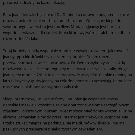
po prostu idealny na każdą okazję.
Para jeansów, takich jak te od Dr. Denim, to cudowne połączenie, które
można nosić z koszulami, bluzkami i bluzkami. Od eleganckiego do
swobodnego - wszystko jest możliwe. Moda na
jeansy
jest bardzo
wygodna, zwłaszcza dla kobiet. Mało która wytwórnia tak bardzo dba o
różnorodność ciała.
Tutaj kobiety znajdą wspaniałe modele z wysokim stanem, jak również
jeansy typu biodrówki
czy klasyczne spódnice. Denim można
przetwarzać na tak wiele sposobów, a Dr. Denim wykorzystuje każdą
możliwość. Niezależnie od tego, czy masz wysoką czy niską talię, długie
jeansy czy modele 7/8 - tutaj jest naprawdę wszystko. Cienkie tkaniny na
lato i klasyczny gruby jeansy na chłodną porę roku sprawiają, że możesz
nosić swoje ulubione jeansy przez cały rok.
Sklep internetowy Dr. Denim firmy EMP oferuje wspaniałe jeansy
damskie i męskie. Oczywiście są one opatrzone wieloma szczegółowymi
zdjęciami i obszernymi opisami, więc możesz mieć dobre wrażenie już na
ekranie. Zamawianie mody przez Internet jest niezwykle wygodne. Nie
trzeba szukać miejsca na parkingu, nie ma tłumów w sklepie i nie ma
paskudnych przebieralni z niekorzystnym oświetleniem.