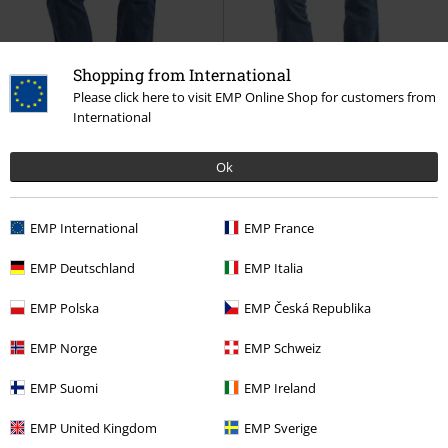
Shopping from International
Please click here to visit EMP Online Shop for customers from
International
Ok
Ostatnie sztuki
Ostatnie sztuki
119.90 zł
119.90 zł
EMP International
EMP France
Dixy straight
Dr. Denim
Jeansy
Moxy Flare
Dr. Denim
Jeansy
EMP Deutschland
EMP Italia
EMP Polska
EMP Česká Republika
EMP Norge
EMP Schweiz
EMP Suomi
EMP Ireland
EMP United Kingdom
EMP Sverige