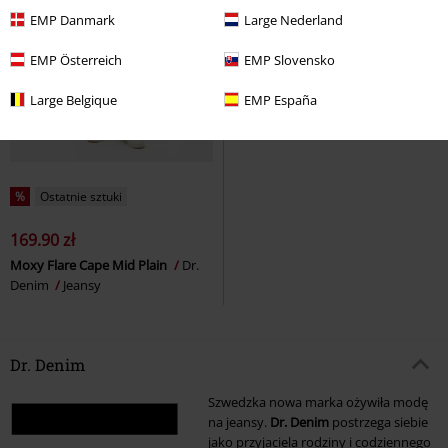
EMP Danmark
Large Nederland
EMP Österreich
EMP Slovensko
Large Belgique
EMP España
%
Ostatnie sztuki
169.90 zł
Moxy Flare Cape Mid Plain
Dr.
Denim
Jeansy
Dr. Denim
Szwedzka nowa marka ożywiła modę
na jeansy.
Dr. Denim
postrzega siebie
jako przyjaciela rodziny i codziennego