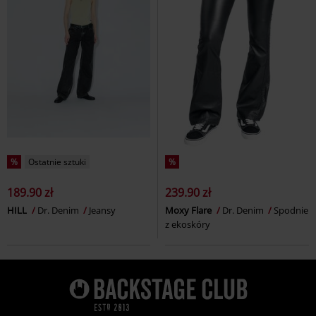
%
Ostatnie sztuki
%
189.90 zł
239.90 zł
HILL
Dr. Denim
Jeansy
Moxy Flare
Dr. Denim
Spodnie
z ekoskóry