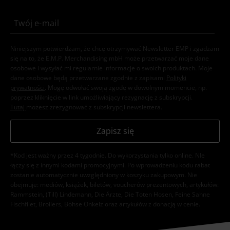
Niniejszym potwierdzam, że chcę otrzymywać Newsletter EMP i zgadzam
się na to, że E.M.P. Merchandising mbH może przetwarzać moje dane
osobowe i wysyłać mi regularnie informacje o swoich produktach. Moje
dane osobowe będą przetwarzane zgodnie z zapisami
Polityki
prywatności
. Mogę odwołać swoją zgodę w dowolnym momencie, np.
poprzez kliknięcie w link umożliwiający rezygnację z subskrypcji.
Tutaj
możesz zrezygnować z subskrypcji newslettera.
Zapisz się
*Kod jest ważny przez 4 tygodnie. Do wykorzystania tylko online. NIe
łączy się z innymi kodami promocyjnymi. Po wprowadzeniu kodu rabat
zostanie automatycznie uwzględniony w koszyku zakupowym. Nie
obejmuje: mediów, książek, biletów, voucherów prezentowych, artykułów:
Rammstein, (Till) Lindemann, Die Ärzte, Die Toten Hosen, Feine Sahne
Fischfilet, Broilers, Böhse Onkelz oraz artykułów z donacją w cenie.