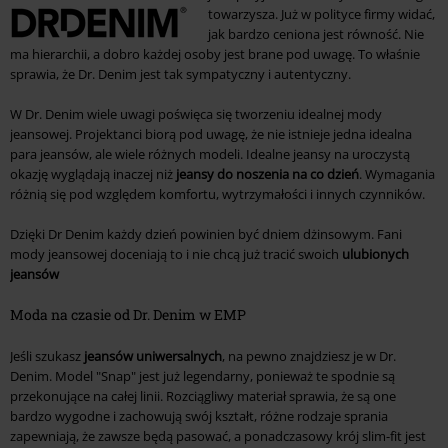
towarzysza. Już w polityce firmy widać,
jak bardzo ceniona jest równość. Nie
ma hierarchii, a dobro każdej osoby jest brane pod uwagę. To właśnie
sprawia, że Dr. Denim jest tak sympatyczny i autentyczny.
W Dr. Denim wiele uwagi poświęca się tworzeniu idealnej mody
jeansowej. Projektanci biorą pod uwagę, że nie istnieje jedna idealna
para jeansów, ale wiele różnych modeli. Idealne jeansy na uroczystą
okazję wyglądają inaczej niż
jeansy do noszenia na co dzień
. Wymagania
różnią się pod względem komfortu, wytrzymałości i innych czynników.
Dzięki Dr Denim każdy dzień powinien być dniem dżinsowym. Fani
mody jeansowej doceniają to i nie chcą już tracić swoich
ulubionych
jeansów
Moda na czasie od Dr. Denim w EMP
Jeśli szukasz
jeansów uniwersalnych
, na pewno znajdziesz je w Dr.
Denim. Model "Snap" jest już legendarny, ponieważ te spodnie są
przekonujące na całej linii. Rozciągliwy materiał sprawia, że są one
bardzo wygodne i zachowują swój kształt, różne rodzaje sprania
zapewniają, że zawsze będą pasować, a ponadczasowy krój slim-fit jest