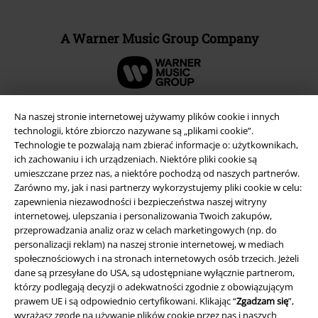
A Warner Music Group Company
Na naszej stronie internetowej używamy plików cookie i innych
technologii, które zbiorczo nazywane są „plikami cookie”.
Technologie te pozwalają nam zbierać informacje o: użytkownikach,
ich zachowaniu i ich urządzeniach. Niektóre pliki cookie są
umieszczane przez nas, a niektóre pochodzą od naszych partnerów.
Zarówno my, jak i nasi partnerzy wykorzystujemy pliki cookie w celu:
zapewnienia niezawodności i bezpieczeństwa naszej witryny
internetowej, ulepszania i personalizowania Twoich zakupów,
przeprowadzania analiz oraz w celach marketingowych (np. do
Informacje prawne
personalizacji reklam) na naszej stronie internetowej, w mediach
społecznościowych i na stronach internetowych osób trzecich. Jeżeli
Regulamin
dane są przesyłane do USA, są udostępniane wyłącznie partnerom,
którzy podlegają decyzji o adekwatności zgodnie z obowiązującym
Dane firmy
prawem UE i są odpowiednio certyfikowani. Klikając “
Zgadzam się
”,
wyrażasz zgodę na używanie plików cookie przez nas i naszych