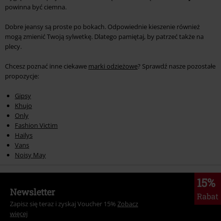
powinna być ciemna.
Dobre jeansy są proste po bokach. Odpowiednie kieszenie również
mogą zmienić Twoją sylwetkę. Dlatego pamiętaj, by patrzeć także na
plecy.
Chcesz poznać inne ciekawe
marki odzieżowe
? Sprawdź nasze pozostałe
propozycje:
Gipsy
Khujo
Only
Fashion Victim
Hailys
Vans
Noisy May
15%
Newsletter
Rabat
Zapisz się teraz i zyskaj Voucher 15%
Zobacz
więcej