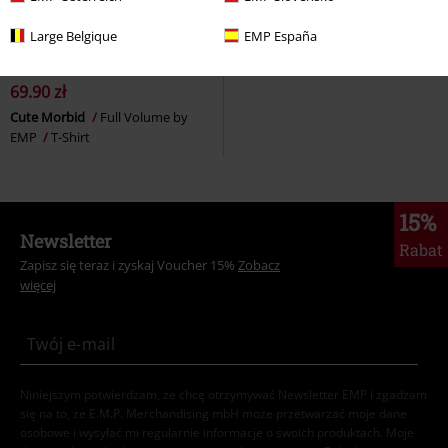
Large Belgique
EMP España
%
Duży Rozmiar
69.90 zł
Cute Morbid
Full Volume by
EMP
T-Shirt
15%
Newsletter
Rabat
Zapisz się teraz i zyskaj Voucher 15%
Zobacz
więcej
Niniejszym potwierdzam, że chcę otrzymywać Newsletter EMP i zgadzam
się na to, że E.M.P. Merchandising mbH może przetwarzać moje dane
osobowe i wysyłać mi regularnie informacje o swoich produktach. Moje