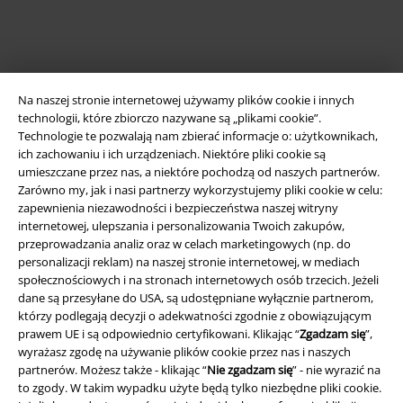
Na naszej stronie internetowej używamy plików cookie i innych
technologii, które zbiorczo nazywane są „plikami cookie”.
Technologie te pozwalają nam zbierać informacje o: użytkownikach,
ich zachowaniu i ich urządzeniach. Niektóre pliki cookie są
umieszczane przez nas, a niektóre pochodzą od naszych partnerów.
Zarówno my, jak i nasi partnerzy wykorzystujemy pliki cookie w celu:
Informacje prawne
zapewnienia niezawodności i bezpieczeństwa naszej witryny
Regulamin
internetowej, ulepszania i personalizowania Twoich zakupów,
przeprowadzania analiz oraz w celach marketingowych (np. do
personalizacji reklam) na naszej stronie internetowej, w mediach
Dane firmy
społecznościowych i na stronach internetowych osób trzecich. Jeżeli
dane są przesyłane do USA, są udostępniane wyłącznie partnerom,
Polityka prywatności
którzy podlegają decyzji o adekwatności zgodnie z obowiązującym
prawem UE i są odpowiednio certyfikowani. Klikając “
Zgadzam się
”,
Unieszkodliwianie odpadów i ochrona środowiska
wyrażasz zgodę na używanie plików cookie przez nas i naszych
partnerów. Możesz także - klikając “
Nie zgadzam się
” - nie wyrazić na
Deklaracja Zgodności
to zgody. W takim wypadku użyte będą tylko niezbędne pliki cookie.