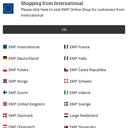
Shopping from International
Spraw sobie 30-dniowy okres próbny BACKSTAGE CLUB
Please click here to visit EMP Online Shop for customers from
International
Rozpocznij bezpłatny okres próbny!
Ok
EMP International
EMP France
EMP Deutschland
EMP Italia
EMP Polska
EMP Česká Republika
EMP Norge
EMP Schweiz
EMP Suomi
EMP Ireland
EMP United Kingdom
EMP Sverige
EMP Danmark
Large Nederland
EMP Österreich
EMP Slovensko