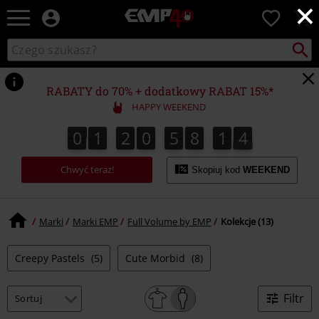
×
EMP
0
-
Merch
Szukaj
Wyszukaj
dla
katalog
Fanów:
Muzyki,
RABATY do 70% + dodatkowy RABAT 15%*
Filmów,
HAPPY WEEKEND
Seriali
i
0
1
2
0
5
8
1
4
0
1
2
0
5
8
1
3
5
3
4
Gier
-
Chwyć teraz!
Moda
Skopiuj kod
WEEKEND
Alternatywna.
Marki
Marki EMP
Full Volume by EMP
Kolekcje (13)
Creepy Pastels
(5)
Cute Morbid
(8)
Filtr