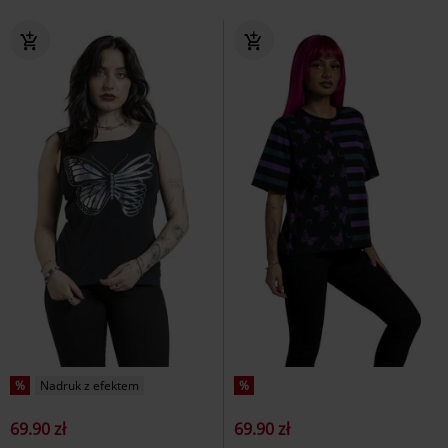
%
Nadruk z efektem
%
69.90 zł
69.90 zł