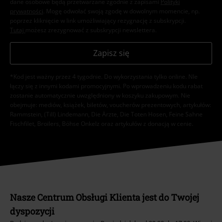
dane osobowe będą przetwarzane zgodnie z zapisami
Polityki
prywatności
. Mogę odwołać swoją zgodę w dowolnym momencie, np.
poprzez kliknięcie w link umożliwiający rezygnację z subskrypcji.
Tutaj
możesz zrezygnować z subskrypcji newslettera.
Zapisz się
*Kod jest ważny przez 4 tygodnie. Do wykorzystania tylko online. NIe
łączy się z innymi kodami promocyjnymi. Po wprowadzeniu kodu rabat
zostanie automatycznie uwzględniony w koszyku zakupowym. Nie
obejmuje: mediów, książek, biletów, voucherów prezentowych, artykułów:
Rammstein, (Till) Lindemann, Die Ärzte, Die Toten Hosen, Feine Sahne
Fischfilet, Broilers, Böhse Onkelz oraz artykułów z donacją w cenie.
Nasze Centrum Obsługi Klienta jest do Twojej
dyspozycji