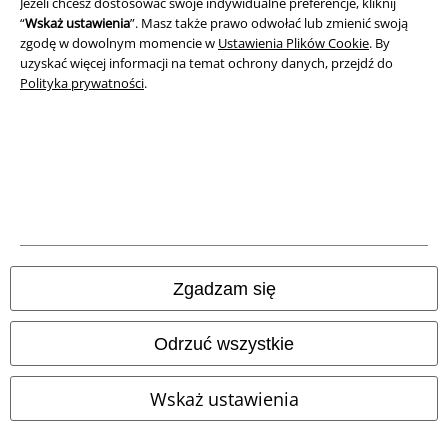
Jeżeli chcesz dostosować swoje indywidualne preferencje, kliknij
“
Wskaż ustawienia
”. Masz także prawo odwołać lub zmienić swoją
Informacje dotyczące dostępności
zgodę w dowolnym momencie w
Ustawienia Plików Cookie
. By
uzyskać więcej informacji na temat ochrony danych, przejdź do
Ustawienia Plików Cookie
Polityka prywatności
.
Skorzystaj z prawa do odstąpienia od umowy
Wszystkie ceny zawierają podatek VAT. Nie zawierają
kosztów
wysyłki.
© 1986-2026 E.M.P. Merchandising HGmbH
Zgadzam się
Sklepy internetowe EMP
Odrzuć wszystkie
EMP International
Wskaż ustawienia
EMP France
EMP Deutschland