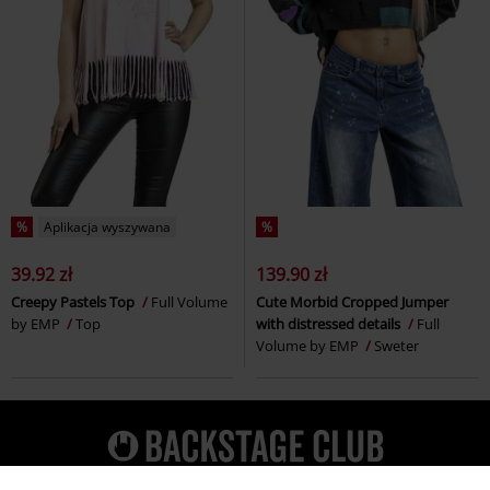
%
Aplikacja wyszywana
%
39.92 zł
139.90 zł
Creepy Pastels Top
Full Volume
Cute Morbid Cropped Jumper
by EMP
Top
with distressed details
Full
Volume by EMP
Sweter