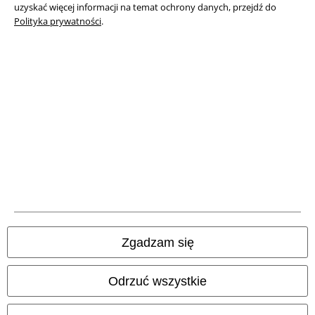
uzyskać więcej informacji na temat ochrony danych, przejdź do
Polityka prywatności
.
Deklaracja Zgodności
Informacje dotyczące dostępności
Ustawienia Plików Cookie
Skorzystaj z prawa do odstąpienia od umowy
Wszystkie ceny zawierają podatek VAT. Nie zawierają
kosztów
wysyłki.
© 1986-2026 E.M.P. Merchandising HGmbH
Zgadzam się
Sklepy internetowe EMP
Odrzuć wszystkie
EMP International