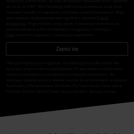
Niniejszym potwierdzam, że chcę otrzymywać Newsletter EMP i zgadzam
się na to, że E.M.P. Merchandising mbH może przetwarzać moje dane
osobowe i wysyłać mi regularnie informacje o swoich produktach. Moje
dane osobowe będą przetwarzane zgodnie z zapisami
Polityki
prywatności
. Mogę odwołać swoją zgodę w dowolnym momencie, np.
poprzez kliknięcie w link umożliwiający rezygnację z subskrypcji.
Tutaj
możesz zrezygnować z subskrypcji newslettera.
Zapisz się
*Kod jest ważny przez 4 tygodnie. Do wykorzystania tylko online. NIe
łączy się z innymi kodami promocyjnymi. Po wprowadzeniu kodu rabat
zostanie automatycznie uwzględniony w koszyku zakupowym. Nie
obejmuje: mediów, książek, biletów, voucherów prezentowych, artykułów:
Rammstein, (Till) Lindemann, Die Ärzte, Die Toten Hosen, Feine Sahne
Fischfilet, Broilers, Böhse Onkelz oraz artykułów z donacją w cenie.