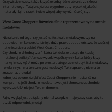
Oczywiście możesz także łączyć ze sobą różne ubrania ze sklepu
internetowego. Tutaj znajdziesz wygodne buty, wysokiej jakości
materiały, fajne czapki i wiele więcej, aby wyróżnić swój styl.
West Coast Choppers: Również silnie reprezentowany na scenie
metalowej
Niezależnie od tego, czy jesteś na festiwalu metalowym, czy na
odpowiednim koncercie, istnieje duże prawdopodobieństwo, że częściej
natkniesz się na odzież West Coast Choppers.
Czy chodzi o chłodną czerń, która tak dobrze pasuje do każdej
metalowej setlisty? A może wysoki współczynnik kultu, który łączy
markę i muzykę? A może po prostu dlatego, że motocykliści, metalowcy
i wielu innych ma ten sam gust modowy? Tak naprawdę nie ma to
znaczenia, prawda?
Jedno jest pewne, dzięki West Coast Choppers nie musisz iść na
kompromis, jeśli chodzi o modę... nawet jeśli słoneczne zachodnie
wybrzeże USA nie jest Twoim domem.
Fajny wygląd jest pożądany niemal wszędzie - najwyższy czas, aby to
uczcić odpowiednią modą!