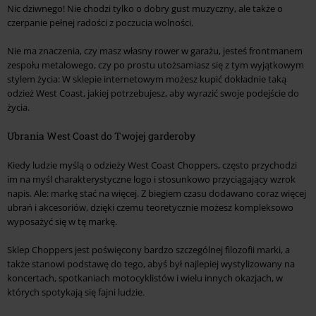
Nic dziwnego! Nie chodzi tylko o dobry gust muzyczny, ale także o
czerpanie pełnej radości z poczucia wolności.
Nie ma znaczenia, czy masz własny rower w garażu, jesteś frontmanem
zespołu metalowego, czy po prostu utożsamiasz się z tym wyjątkowym
stylem życia: W sklepie internetowym możesz kupić dokładnie taką
odzież West Coast, jakiej potrzebujesz, aby wyrazić swoje podejście do
życia.
Ubrania West Coast do Twojej garderoby
Kiedy ludzie myślą o odzieży West Coast Choppers, często przychodzi
im na myśl charakterystyczne logo i stosunkowo przyciągający wzrok
napis. Ale: markę stać na więcej. Z biegiem czasu dodawano coraz więcej
ubrań i akcesoriów, dzięki czemu teoretycznie możesz kompleksowo
wyposażyć się w tę markę.
Sklep Choppers jest poświęcony bardzo szczególnej filozofii marki, a
także stanowi podstawę do tego, abyś był najlepiej wystylizowany na
koncertach, spotkaniach motocyklistów i wielu innych okazjach, w
których spotykają się fajni ludzie.