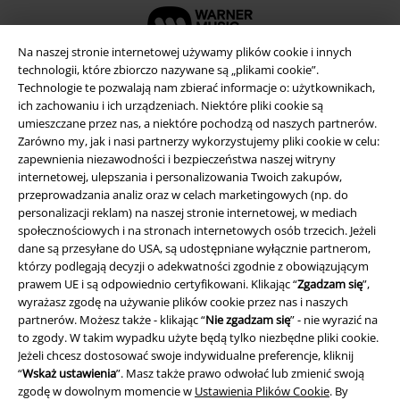
Na naszej stronie internetowej używamy plików cookie i innych
technologii, które zbiorczo nazywane są „plikami cookie”.
Technologie te pozwalają nam zbierać informacje o: użytkownikach,
ich zachowaniu i ich urządzeniach. Niektóre pliki cookie są
umieszczane przez nas, a niektóre pochodzą od naszych partnerów.
Zarówno my, jak i nasi partnerzy wykorzystujemy pliki cookie w celu:
zapewnienia niezawodności i bezpieczeństwa naszej witryny
internetowej, ulepszania i personalizowania Twoich zakupów,
przeprowadzania analiz oraz w celach marketingowych (np. do
personalizacji reklam) na naszej stronie internetowej, w mediach
społecznościowych i na stronach internetowych osób trzecich. Jeżeli
Informacje prawne
dane są przesyłane do USA, są udostępniane wyłącznie partnerom,
którzy podlegają decyzji o adekwatności zgodnie z obowiązującym
Regulamin
prawem UE i są odpowiednio certyfikowani. Klikając “
Zgadzam się
”,
wyrażasz zgodę na używanie plików cookie przez nas i naszych
Dane firmy
partnerów. Możesz także - klikając “
Nie zgadzam się
” - nie wyrazić na
to zgody. W takim wypadku użyte będą tylko niezbędne pliki cookie.
Polityka prywatności
Jeżeli chcesz dostosować swoje indywidualne preferencje, kliknij
“
Wskaż ustawienia
”. Masz także prawo odwołać lub zmienić swoją
zgodę w dowolnym momencie w
Ustawienia Plików Cookie
. By
Unieszkodliwianie odpadów i ochrona środowiska