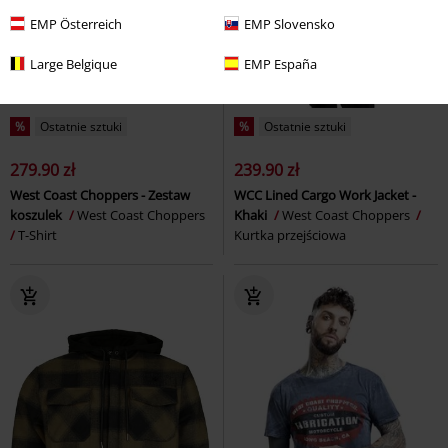
EMP Österreich
EMP Slovensko
Large Belgique
EMP España
%
Ostatnie sztuki
%
Ostatnie sztuki
279.90 zł
239.90 zł
West Coast Choppers - Zestaw
WCC Lined Cargo Work Jacket -
koszulek
West Coast Choppers
Khaki
West Coast Choppers
T-Shirt
Kurtka przejściowa