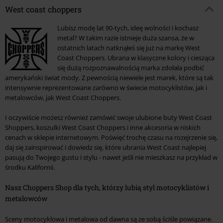
West coast choppers
Lubisz modę lat 90-tych, ideę wolności i kochasz
metal? W takim razie istnieje duża szansa, że w
ostatnich latach natknąłeś się już na markę West
Coast Choppers. Ubrana w klasyczne kolory i ciesząca
się dużą rozpoznawalnością marka zdołała podbić
amerykański świat mody. Z pewnością niewiele jest marek, które są tak
intensywnie reprezentowane zarówno w świecie motocyklistów, jak i
metalowców, jak West Coast Choppers.
I oczywiście możesz również zamówić swoje ulubione buty West Coast
Shoppers, koszulki West Coast Choppers i inne akcesoria w niskich
cenach w sklepie internetowym. Poświęć trochę czasu na rozejrzenie się,
daj się zainspirować i dowiedz się, które ubrania West Coast najlepiej
pasują do Twojego gustu i stylu - nawet jeśli nie mieszkasz na przykład w
środku Kalifornii.
Nasz Choppers Shop dla tych, którzy lubią styl motocyklistów i
metalowców
Sceny motocyklowa i metalowa od dawna są ze sobą ściśle powiązane.