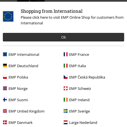
Shopping from International
Please click here to visit EMP Online Shop for customers from
Ostatnie sztuki
Aplikacja wyszywana
%
Ostatnie sztuki
International
629.90 zł
129.90 zł
od
OG lined work jacket
West
WCC Taped T-shirt - Redt
West
Ok
Coast Choppers
Kurtka
Coast Choppers
T-Shirt
przejściowa
EMP International
EMP France
EMP Deutschland
EMP Italia
EMP Polska
EMP Česká Republika
EMP Norge
EMP Schweiz
EMP Suomi
EMP Ireland
EMP United Kingdom
EMP Sverige
EMP Danmark
Large Nederland