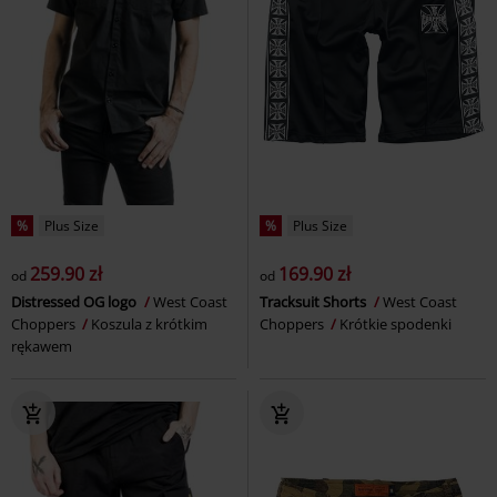
%
Plus Size
%
Plus Size
259.90 zł
169.90 zł
od
od
Distressed OG logo
West Coast
Tracksuit Shorts
West Coast
Choppers
Koszula z krótkim
Choppers
Krótkie spodenki
rękawem