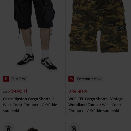
%
Plus Size
%
Ostatnie sztuki
209.90 zł
239.90 zł
od
Caine Ripstop Cargo Shorts
WCC CFL Cargo Shorts - Vintage
West Coast Choppers
Krótkie
Woodland Camo
West Coast
spodenki
Choppers
Krótkie spodenki