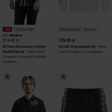
-18%
TYLKO w EMP
Ostatnie sztuki
Plus Size
RCD
385.00 zł
314.42 zł
239.90 zł
30 Years Anniversary Limited
OG LBC long-sleeved top
West
Baseball Jersey
West Coast
Coast Choppers
Longsleeve
Choppers
Koszula z krótkim
rękawem