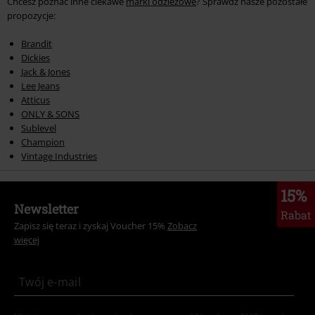
Chcesz poznać inne ciekawe
marki odzieżowe
? Sprawdź nasze pozostałe
propozycje:
Brandit
Dickies
Jack & Jones
Lee Jeans
Atticus
ONLY & SONS
Sublevel
Champion
Vintage Industries
15%
Newsletter
Rabat
Zapisz się teraz i zyskaj Voucher 15%
Zobacz
więcej