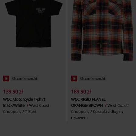
%
Ostatnie sztuki
%
Ostatnie sztuki
139.90 zł
189.90 zł
WCC Motorcycle T-shirt
WCC RIGID FLANEL
Black/White
West Coast
ORANGE/BROWN
West Coast
Choppers
T-Shirt
Choppers
Koszula z długim
rękawem