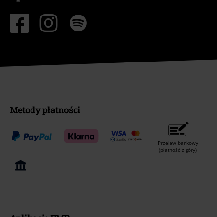
Metody płatności
Przelew bankowy
(płatność z góry)