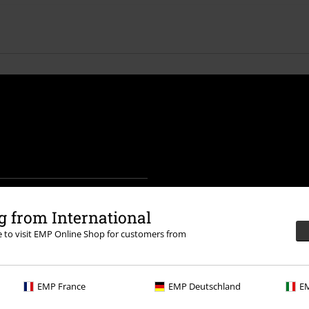
na to, że E.M.P. Merchandising mbH
 swoich produktach. Moje dane osobowe
 from International
swoją zgodę w dowolnym momencie, np.
re to visit EMP Online Shop for customers from
EMP France
EMP Deutschland
EM