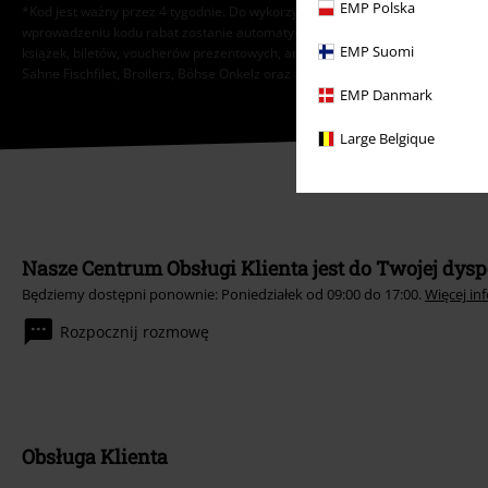
EMP Polska
*Kod jest ważny przez 4 tygodnie. Do wykorzystania tylko online. NIe łączy s
wprowadzeniu kodu rabat zostanie automatycznie uwzględniony w koszyku 
EMP Suomi
książek, biletów, voucherów prezentowych, artykułów: Rammstein, (Till) Lind
Sahne Fischfilet, Broilers, Böhse Onkelz oraz artykułów z donacją w cenie.
EMP Danmark
Large Belgique
Nasze Centrum Obsługi Klienta jest do Twojej dysp
Będziemy dostępni ponownie: Poniedziałek od 09:00 do 17:00.
Więcej in
Rozpocznij rozmowę
Obsługa Klienta