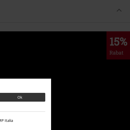
15%
Rabat
Ok
P Italia