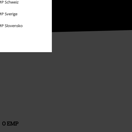
P Schweiz
P Sverige
P Slovensko
O EMP