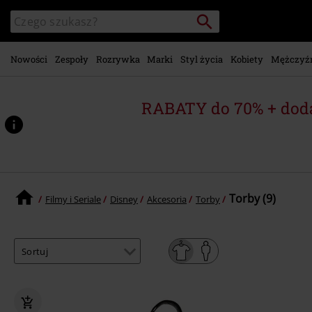
Przejdź do
Szukaj
Wyszukaj
głównej
katalog
zawartości
Nowości
Zespoły
Rozrywka
Marki
Styl życia
Kobiety
Mężczyź
RABATY do 70% + dod
Torby (9)
Filmy i Seriale
Disney
Akcesoria
Torby