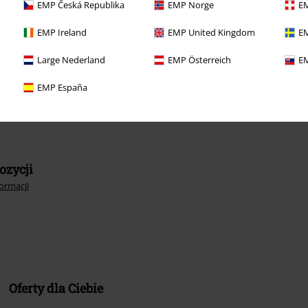
EMP Česká Republika
EMP Norge
EM
ię z innymi kodami promocyjnymi. Po
zakupowym. Nie obejmuje: mediów,
EMP Ireland
EMP United Kingdom
EM
emann, Die Ärzte, Die Toten Hosen, Feine
Large Nederland
EMP Österreich
EM
EMP España
ozycji
formacji
Oferty dla Ciebie