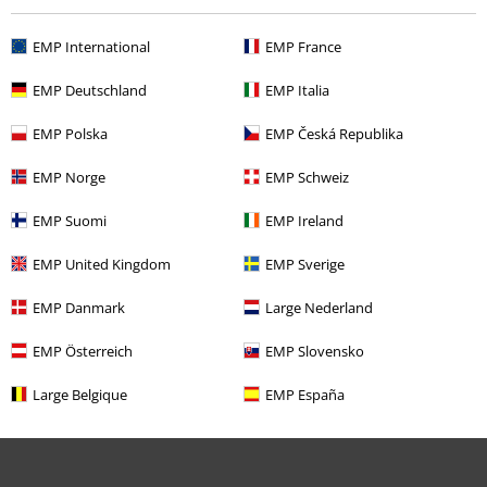
Zwróć artykuł
EMP International
EMP France
Ogólne informacje o rozmiarach
EMP Deutschland
EMP Italia
Opuść Backstage Club
EMP Polska
EMP Česká Republika
Metody płatności
EMP Norge
EMP Schweiz
EMP Suomi
EMP Ireland
Oferty dla Ciebie
EMP United Kingdom
EMP Sverige
Konkursy
EMP Danmark
Large Nederland
Vouchery EMP
EMP Österreich
EMP Slovensko
Zniżka studencka
Large Belgique
EMP España