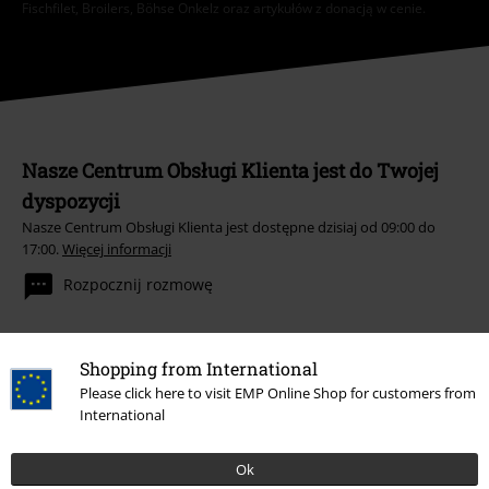
Fischfilet, Broilers, Böhse Onkelz oraz artykułów z donacją w cenie.
Nasze Centrum Obsługi Klienta jest do Twojej
dyspozycji
Nasze Centrum Obsługi Klienta jest dostępne dzisiaj od 09:00 do
17:00.
Więcej informacji
Rozpocznij rozmowę
Shopping from International
Obsługa Klienta
Please click here to visit EMP Online Shop for customers from
International
FAQ
Ok
Polityka Zwrotów