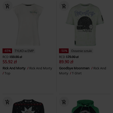
-65%
TYLKO w EMP
-50%
Ostatnie sztuki
RCD
159.90 zł
RCD
179.90 zł
55.92 zł
89.90 zł
Rick And Morty
Rick And Morty
Goodbye Moonmen
Rick And
Top
Morty
T-Shirt