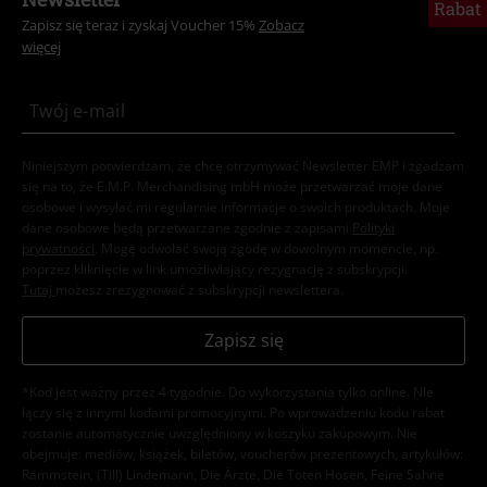
Rabat
Zapisz się teraz i zyskaj Voucher 15%
Zobacz
więcej
Niniejszym potwierdzam, że chcę otrzymywać Newsletter EMP i zgadzam
się na to, że E.M.P. Merchandising mbH może przetwarzać moje dane
osobowe i wysyłać mi regularnie informacje o swoich produktach. Moje
dane osobowe będą przetwarzane zgodnie z zapisami
Polityki
prywatności
. Mogę odwołać swoją zgodę w dowolnym momencie, np.
poprzez kliknięcie w link umożliwiający rezygnację z subskrypcji.
Tutaj
możesz zrezygnować z subskrypcji newslettera.
Zapisz się
*Kod jest ważny przez 4 tygodnie. Do wykorzystania tylko online. NIe
łączy się z innymi kodami promocyjnymi. Po wprowadzeniu kodu rabat
zostanie automatycznie uwzględniony w koszyku zakupowym. Nie
obejmuje: mediów, książek, biletów, voucherów prezentowych, artykułów:
Rammstein, (Till) Lindemann, Die Ärzte, Die Toten Hosen, Feine Sahne