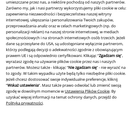
umieszczane przez nas, a niektóre pochodzą od naszych partnerów.
Regulamin
Zarówno my, jak i nasi partnerzy wykorzystujemy pliki cookie w celu:
zapewnienia niezawodności i bezpieczeństwa naszej witryny
Dane firmy
internetowej, ulepszania i personalizowania Twoich zakupów,
przeprowadzania analiz oraz w celach marketingowych (np. do
Polityka prywatności
personalizacji reklam) na naszej stronie internetowej, w mediach
społecznościowych i na stronach internetowych osób trzecich. Jeżeli
Unieszkodliwianie odpadów i ochrona środowiska
dane są przesyłane do USA, są udostępniane wyłącznie partnerom,
którzy podlegają decyzji o adekwatności zgodnie z obowiązującym
prawem UE i są odpowiednio certyfikowani. Klikając “
Zgadzam się
”,
Deklaracja Zgodności
wyrażasz zgodę na używanie plików cookie przez nas i naszych
partnerów. Możesz także - klikając “
Nie zgadzam się
” - nie wyrazić na
Informacje dotyczące dostępności
to zgody. W takim wypadku użyte będą tylko niezbędne pliki cookie.
Jeżeli chcesz dostosować swoje indywidualne preferencje, kliknij
Ustawienia Plików Cookie
“
Wskaż ustawienia
”. Masz także prawo odwołać lub zmienić swoją
zgodę w dowolnym momencie w
Ustawienia Plików Cookie
. By
Skorzystaj z prawa do odstąpienia od umowy
uzyskać więcej informacji na temat ochrony danych, przejdź do
Polityka prywatności
.
Wszystkie ceny zawierają podatek VAT. Nie zawierają
kosztów
wysyłki.
© 1986-2026 E.M.P. Merchandising HGmbH