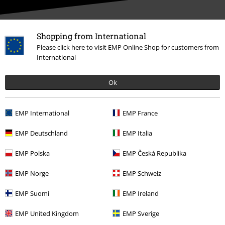
Shopping from International
Nasze Centrum Obsługi Klienta jest do Twojej
Please click here to visit EMP Online Shop for customers from
International
dyspozycji
Jesteśmy dostępni do 17:00.
Więcej informacji
Ok
Rozpocznij rozmowę
EMP International
EMP France
EMP Deutschland
EMP Italia
Obsługa Klienta
EMP Polska
EMP Česká Republika
FAQ
EMP Norge
EMP Schweiz
Polityka Zwrotów
EMP Suomi
EMP Ireland
Zwróć artykuł
EMP United Kingdom
EMP Sverige
Ogólne informacje o rozmiarach