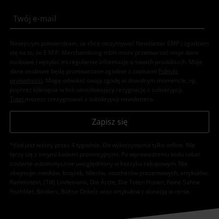
Niniejszym potwierdzam, że chcę otrzymywać Newsletter EMP i zgadzam
się na to, że E.M.P. Merchandising mbH może przetwarzać moje dane
osobowe i wysyłać mi regularnie informacje o swoich produktach. Moje
dane osobowe będą przetwarzane zgodnie z zapisami
Polityki
prywatności
. Mogę odwołać swoją zgodę w dowolnym momencie, np.
poprzez kliknięcie w link umożliwiający rezygnację z subskrypcji.
Tutaj
możesz zrezygnować z subskrypcji newslettera.
Zapisz się
*Kod jest ważny przez 4 tygodnie. Do wykorzystania tylko online. NIe
łączy się z innymi kodami promocyjnymi. Po wprowadzeniu kodu rabat
zostanie automatycznie uwzględniony w koszyku zakupowym. Nie
obejmuje: mediów, książek, biletów, voucherów prezentowych, artykułów:
Rammstein, (Till) Lindemann, Die Ärzte, Die Toten Hosen, Feine Sahne
Fischfilet, Broilers, Böhse Onkelz oraz artykułów z donacją w cenie.