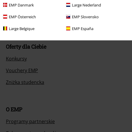
EMP Danmark
Large Nederland
Opuść Backstage Club
EMP Österreich
EMP Slovensko
Metody płatności
Large Belgique
EMP España
Oferty dla Ciebie
Konkursy
Vouchery EMP
Zniżka studencka
O EMP
Programy partnerskie