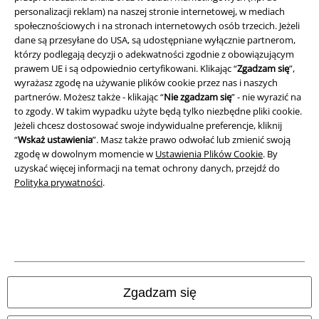
Polityka prywatności
personalizacji reklam) na naszej stronie internetowej, w mediach
społecznościowych i na stronach internetowych osób trzecich. Jeżeli
dane są przesyłane do USA, są udostępniane wyłącznie partnerom,
Unieszkodliwianie odpadów i ochrona środowiska
którzy podlegają decyzji o adekwatności zgodnie z obowiązującym
prawem UE i są odpowiednio certyfikowani. Klikając “
Zgadzam się
”,
Deklaracja Zgodności
wyrażasz zgodę na używanie plików cookie przez nas i naszych
partnerów. Możesz także - klikając “
Nie zgadzam się
” - nie wyrazić na
Informacje dotyczące dostępności
to zgody. W takim wypadku użyte będą tylko niezbędne pliki cookie.
Jeżeli chcesz dostosować swoje indywidualne preferencje, kliknij
Ustawienia Plików Cookie
“
Wskaż ustawienia
”. Masz także prawo odwołać lub zmienić swoją
zgodę w dowolnym momencie w
Ustawienia Plików Cookie
. By
uzyskać więcej informacji na temat ochrony danych, przejdź do
Skorzystaj z prawa do odstąpienia od umowy
Polityka prywatności
.
Wszystkie ceny zawierają podatek VAT. Nie zawierają
kosztów
wysyłki.
© 1986-2026 E.M.P. Merchandising HGmbH
Zgadzam się
Sklepy internetowe EMP