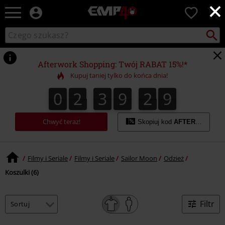
×
EMP
0
-
Merch
Szukaj
Wyszukaj
dla
katalog
Fanów:
Muzyki,
Afterwork Shopping: Twój RABAT 15%!*
Filmów,
Kupuj taniej tylko do końca dnia!
Seriali
i
0
2
3
9
2
9
0
2
3
9
2
8
3
0
8
9
Gier
-
Moda
Chwyć teraz!
Skopiuj kod
AFTERWORK
Alternatywna.
Filmy i Seriale
Filmy i Seriale
Sailor Moon
Odzież
Koszulki (6)
Filtr