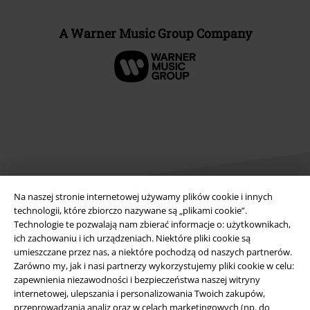
A Warner Music Group Company
Na naszej stronie internetowej używamy plików cookie i innych
technologii, które zbiorczo nazywane są „plikami cookie”.
Technologie te pozwalają nam zbierać informacje o: użytkownikach,
Informacje prawne
ich zachowaniu i ich urządzeniach. Niektóre pliki cookie są
umieszczane przez nas, a niektóre pochodzą od naszych partnerów.
Regulamin
Zarówno my, jak i nasi partnerzy wykorzystujemy pliki cookie w celu:
zapewnienia niezawodności i bezpieczeństwa naszej witryny
Dane firmy
internetowej, ulepszania i personalizowania Twoich zakupów,
przeprowadzania analiz oraz w celach marketingowych (np. do