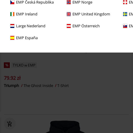
EMP Česká Republika
EMP Norge
EM
EMP Ireland
EMP United Kingdom
EM
Large Nederland
EMP Österreich
EM
EMP España
%
TYLKO w EMP
79.92 zł
Triumph
The Ghost Inside
T-Shirt