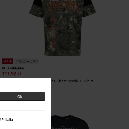
-41%
TYLKO w EMP
RCD
189.90 zł
111.92 zł
EMP Signature Collection
The Ghost Inside
T-Shirt
Ok
P Italia