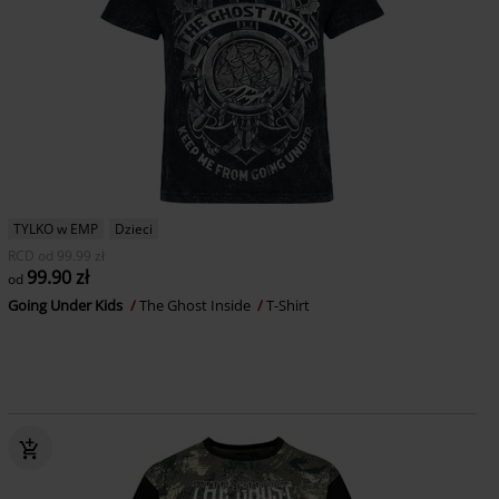
TYLKO w EMP
Dzieci
RCD
od
99.99 zł
99.90 zł
od
Going Under Kids
The Ghost Inside
T-Shirt