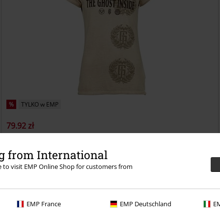
%
TYLKO w EMP
79.92 zł
Dear Youth
The Ghost Inside
T-Shirt
 from International
re to visit EMP Online Shop for customers from
EMP France
EMP Deutschland
EM