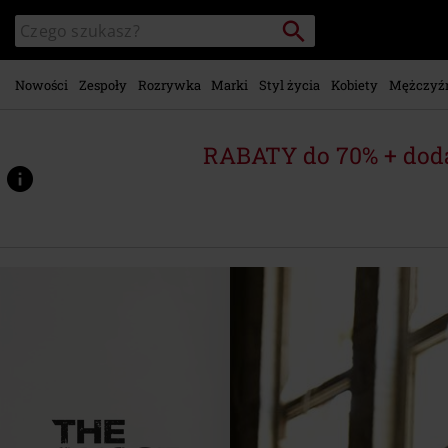
Przejdź do
Szukaj
Wyszukaj
głównej
katalog
zawartości
Nowości
Zespoły
Rozrywka
Marki
Styl życia
Kobiety
Mężczyź
RABATY do 70% + dod