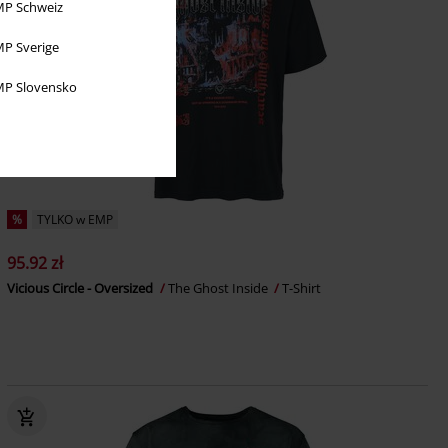
P Schweiz
P Sverige
P Slovensko
%
TYLKO w EMP
95.92 zł
Vicious Circle - Oversized
The Ghost Inside
T-Shirt