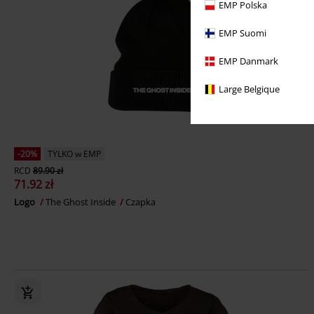
EMP Polska
EMP Suomi
EMP Danmark
Large Belgique
-20%
TYLKO w EMP
RCD
89.90 zł
71.92 zł
Logo
The Ghost Inside
Czapka