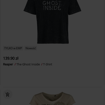
TYLKO w EMP
Nowość
139.90 zł
Reaper
The Ghost Inside
T-Shirt