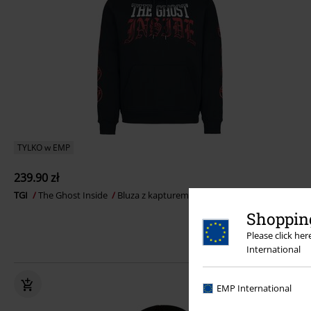
TYLKO w EMP
239.90 zł
TGI
The Ghost Inside
Bluza z kapturem
Shopping
Please click he
International
EMP International