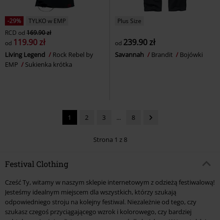
-29%
TYLKO w EMP
Plus Size
RCD
od
169.90 zł
119.90 zł
239.90 zł
od
od
Living Legend
Rock Rebel by
Savannah
Brandit
Bojówki
EMP
Sukienka krótka
1
2
3
...
8
Strona 1 z 8
Festival Clothing
Cześć Ty, witamy w naszym sklepie internetowym z odzieżą festiwalową!
Jesteśmy idealnym miejscem dla wszystkich, którzy szukają
odpowiedniego stroju na kolejny festiwal. Niezależnie od tego, czy
szukasz czegoś przyciągającego wzrok i kolorowego, czy bardziej