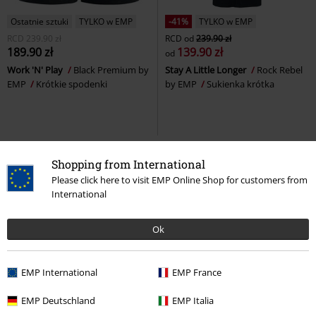
Ostatnie sztuki
TYLKO w EMP
-41%
TYLKO w EMP
RCD
239.90 zł
RCD
od
239.90 zł
189.90 zł
139.90 zł
od
Work 'N' Play
Black Premium by
Stay A Little Longer
Rock Rebel
EMP
Krótkie spodenki
by EMP
Sukienka krótka
Shopping from International
Please click here to visit EMP Online Shop for customers from
International
Ok
EMP International
EMP France
-27%
TYLKO w EMP
TYLKO w EMP
Plus Size
EMP Deutschland
EMP Italia
RCD
od
329.90 zł
RCD
od
179.90 zł