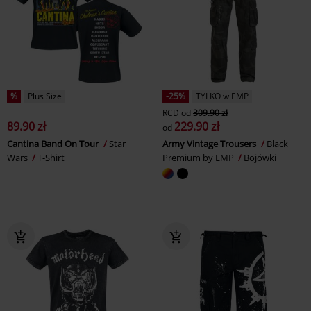
%
Plus Size
-25%
TYLKO w EMP
RCD
od
309.90 zł
89.90 zł
229.90 zł
od
Cantina Band On Tour
Star
Army Vintage Trousers
Black
Wars
T-Shirt
Premium by EMP
Bojówki