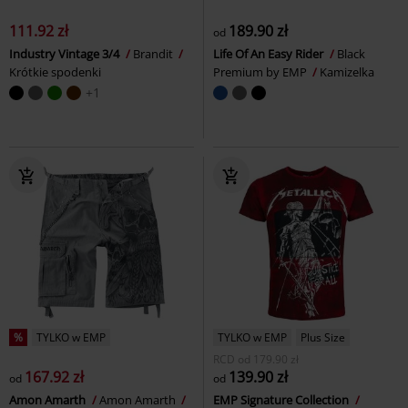
111.92 zł
189.90 zł
od
Industry Vintage 3/4
Brandit
Life Of An Easy Rider
Black
Krótkie spodenki
Premium by EMP
Kamizelka
+1
%
TYLKO w EMP
TYLKO w EMP
Plus Size
RCD
od
179.90 zł
167.92 zł
139.90 zł
od
od
Amon Amarth
Amon Amarth
EMP Signature Collection