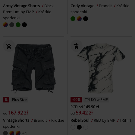
Army Vintage Shorts
Black
Cody Vintage
Brandit
Krótkie
Premium by EMP
Krótkie
spodenki
spodenki
%
Plus Size
-60%
TYLKO w EMP
RCD
od
149.90 zł
167.92 zł
59.42 zł
od
od
Vintage Shorts
Brandit
Krótkie
Rebel Soul
RED by EMP
T-Shirt
spodenki
+4