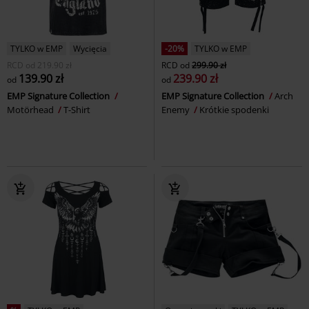
TYLKO w EMP
Wycięcia
-20%
TYLKO w EMP
RCD
od
219.90 zł
RCD
od
299.90 zł
139.90 zł
239.90 zł
od
od
EMP Signature Collection
EMP Signature Collection
Arch
Motörhead
T-Shirt
Enemy
Krótkie spodenki