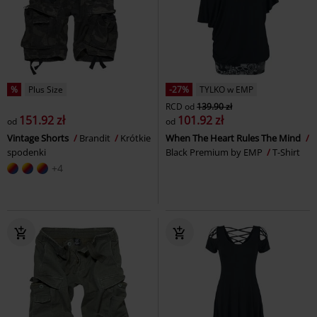
%
Plus Size
-27%
TYLKO w EMP
RCD
od
139.90 zł
151.92 zł
101.92 zł
od
od
Vintage Shorts
Brandit
Krótkie
When The Heart Rules The Mind
spodenki
Black Premium by EMP
T-Shirt
+4