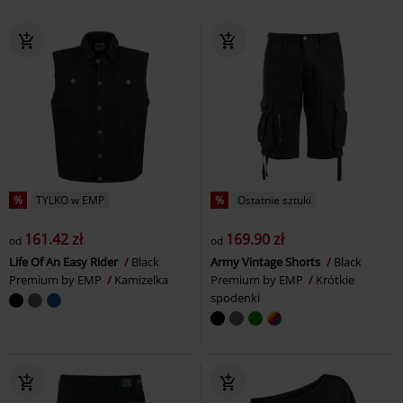
%
TYLKO w EMP
%
Ostatnie sztuki
161.42 zł
169.90 zł
od
od
Life Of An Easy Rider
Black
Army Vintage Shorts
Black
Premium by EMP
Kamizelka
Premium by EMP
Krótkie
spodenki