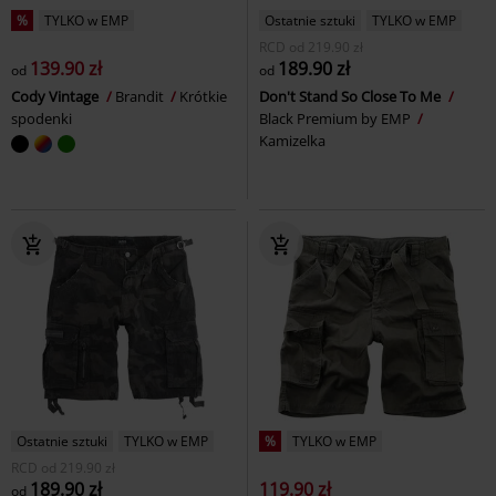
%
TYLKO w EMP
Ostatnie sztuki
TYLKO w EMP
RCD
od
219.90 zł
139.90 zł
189.90 zł
od
od
Cody Vintage
Brandit
Krótkie
Don't Stand So Close To Me
spodenki
Black Premium by EMP
Kamizelka
Ostatnie sztuki
TYLKO w EMP
%
TYLKO w EMP
RCD
od
219.90 zł
189.90 zł
119.90 zł
od