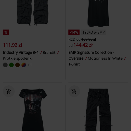
%
-14%
TYLKO w EMP
RCD
od
169.90 zł
111.92 zł
144.42 zł
od
Industry Vintage 3/4
Brandit
EMP Signature Collection -
Krótkie spodenki
Oversize
Motionless In White
T-Shirt
+1