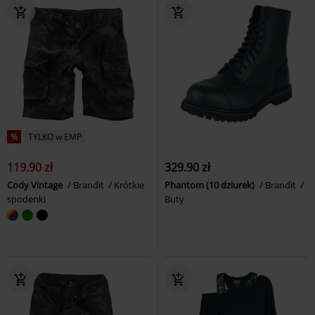
%
TYLKO w EMP
119.90 zł
329.90 zł
Cody Vintage
Brandit
Krótkie
Phantom (10 dziurek)
Brandit
spodenki
Buty