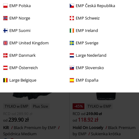
239.90 zł
139.90 zł
od
od
EMP Polska
EMP Česká Republika
EMP Signature Collection
AC/DC
EMP Signature Collection
Krótkie spodenki
Metallica
T-Shirt
EMP Norge
EMP Schweiz
EMP Suomi
EMP Ireland
EMP United Kingdom
EMP Sverige
EMP Danmark
Large Nederland
EMP Österreich
EMP Slovensko
Large Belgique
EMP España
TYLKO w EMP
Plus Size
-45%
TYLKO w EMP
RCD
od
289.90 zł
RCD
od
219.90 zł
239.90 zł
118.92 zł
od
od
Kilt
Black Premium by EMP
Hold On Loosely
Black Premium
Spódnica Medium
by EMP
Sukienka krótka