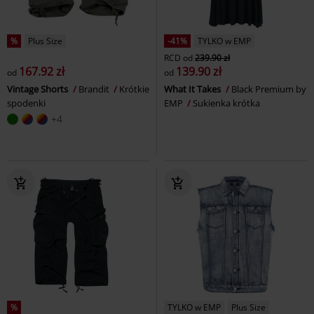
%
Plus Size
-41%
TYLKO w EMP
RCD
od
239.90 zł
167.92 zł
139.90 zł
od
od
Vintage Shorts
Brandit
Krótkie
What It Takes
Black Premium by
spodenki
EMP
Sukienka krótka
+4
%
TYLKO w EMP
Plus Size