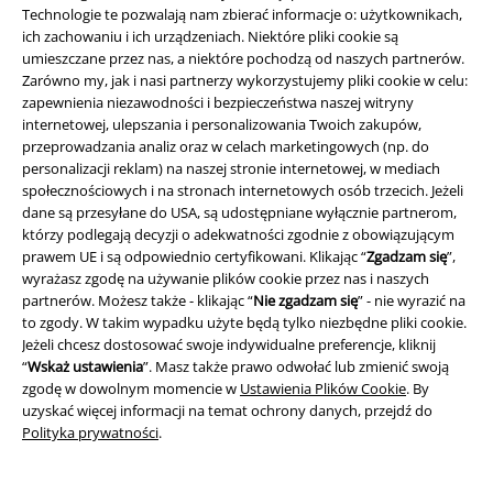
Technologie te pozwalają nam zbierać informacje o: użytkownikach,
Bez względu na to, jaki styl wybierzesz, ważne jest, abyś czuł się
ich zachowaniu i ich urządzeniach. Niektóre pliki cookie są
komfortowo i aby Twój strój odpowiadał Twojemu osobistemu gustowi.
umieszczane przez nas, a niektóre pochodzą od naszych partnerów.
Odzież festiwalowa jest tak uniwersalna jak sama muzyka i daje
Zarówno my, jak i nasi partnerzy wykorzystujemy pliki cookie w celu:
każdemu możliwość pokazania swojego indywidualnego stylu. Nie
zapewnienia niezawodności i bezpieczeństwa naszej witryny
zapomnij zwrócić uwagi na świetne oferty, aby zaoszczędzić na zakupie.
internetowej, ulepszania i personalizowania Twoich zakupów,
Baw się dobrze, tworząc swój idealny festiwalowy look!
przeprowadzania analiz oraz w celach marketingowych (np. do
personalizacji reklam) na naszej stronie internetowej, w mediach
Nie zapomnij zapoznać się również z naszymi innymi kategoriami i
społecznościowych i na stronach internetowych osób trzecich. Jeżeli
różnorodnymi tematami! Dla wszystkich entuzjastów mody oferujemy
dane są przesyłane do USA, są udostępniane wyłącznie partnerom,
imponujący wybór stylowej i indywidualnej odzieży i akcesoriów z
którzy podlegają decyzji o adekwatności zgodnie z obowiązującym
różnych dziedzin:
prawem UE i są odpowiednio certyfikowani. Klikając “
Zgadzam się
”,
wyrażasz zgodę na używanie plików cookie przez nas i naszych
Stroje festiwalowe
Odzież podstawowa
partnerów. Możesz także - klikając “
Nie zgadzam się
” - nie wyrazić na
Odzież Rockabilly
Stroje steampunkowe
to zgody. W takim wypadku użyte będą tylko niezbędne pliki cookie.
Bluzy motocyklowe z
Buty do jazdy na łyżwach
Jeżeli chcesz dostosować swoje indywidualne preferencje, kliknij
kapturem
Buty motocyklowe
“
Wskaż ustawienia
”. Masz także prawo odwołać lub zmienić swoją
Buty do jazdy na łyżwach
Rockabilly dla Mężczyźni
zgodę w dowolnym momencie w
Ustawienia Plików Cookie
. By
Moda uliczna
Sukienki festiwalowe
uzyskać więcej informacji na temat ochrony danych, przejdź do
Festiwalowe Szorty
Polityka prywatności
.