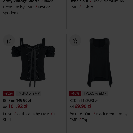
Army Vintage Shorts
Black
Rebel Soul
Black Premium by
Premium by EMP
Krótkie
EMP
T-Shirt
spodenki
-32%
TYLKO w EMP
-46%
TYLKO w EMP
RCD
od
149.90 zł
RCD
od
129.90 zł
101.92 zł
69.90 zł
od
od
Luise
Gothicana by EMP
T-
Point At You
Black Premium by
Shirt
EMP
Top