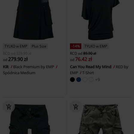
TYLKO w EMP
Plus Size
-14%
TYLKO w EMP
RCD
od
329.90 zł
RCD
od
89.90 zł
279.90 zł
76.42 zł
od
od
Kilt
Black Premium by EMP
Can You Read My Mind
RED by
Spódnica Medium
EMP
T-Shirt
+9