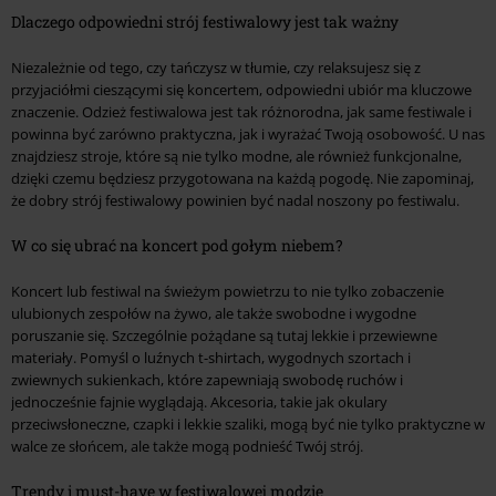
Dlaczego odpowiedni strój festiwalowy jest tak ważny
Niezależnie od tego, czy tańczysz w tłumie, czy relaksujesz się z
przyjaciółmi cieszącymi się koncertem, odpowiedni ubiór ma kluczowe
znaczenie. Odzież festiwalowa jest tak różnorodna, jak same festiwale i
powinna być zarówno praktyczna, jak i wyrażać Twoją osobowość. U nas
znajdziesz stroje, które są nie tylko modne, ale również funkcjonalne,
dzięki czemu będziesz przygotowana na każdą pogodę. Nie zapominaj,
że dobry strój festiwalowy powinien być nadal noszony po festiwalu.
W co się ubrać na koncert pod gołym niebem?
Koncert lub festiwal na świeżym powietrzu to nie tylko zobaczenie
ulubionych zespołów na żywo, ale także swobodne i wygodne
poruszanie się. Szczególnie pożądane są tutaj lekkie i przewiewne
materiały. Pomyśl o luźnych t-shirtach, wygodnych szortach i
zwiewnych sukienkach, które zapewniają swobodę ruchów i
jednocześnie fajnie wyglądają. Akcesoria, takie jak okulary
przeciwsłoneczne, czapki i lekkie szaliki, mogą być nie tylko praktyczne w
walce ze słońcem, ale także mogą podnieść Twój strój.
Trendy i must-have w festiwalowej modzie