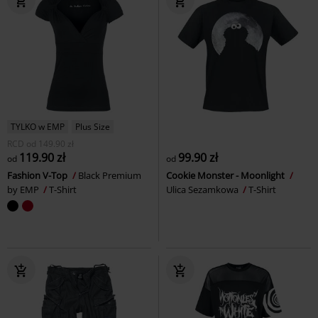
TYLKO w EMP
Plus Size
RCD
od
149.90 zł
119.90 zł
99.90 zł
od
od
Fashion V-Top
Black Premium
Cookie Monster - Moonlight
by EMP
T-Shirt
Ulica Sezamkowa
T-Shirt