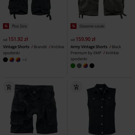
%
Plus Size
%
Ostatnie sztuki
151.92 zł
159.90 zł
od
od
Vintage Shorts
Brandit
Krótkie
Army Vintage Shorts
Black
spodenki
Premium by EMP
Krótkie
spodenki
+4