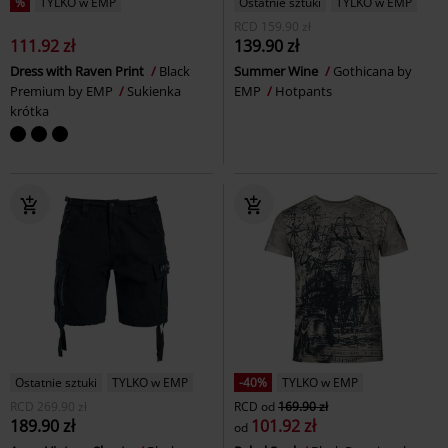
%
TYLKO w EMP
Ostatnie sztuki
TYLKO w EMP
RCD
159.90 zł
111.92 zł
139.90 zł
Dress with Raven Print
Black
Summer Wine
Gothicana by
Premium by EMP
Sukienka
EMP
Hotpants
krótka
Ostatnie sztuki
TYLKO w EMP
-40%
TYLKO w EMP
RCD
269.90 zł
RCD
od
169.90 zł
189.90 zł
101.92 zł
od