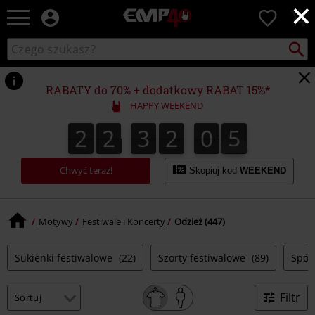
×
EMP
0
-
Merch
Szukaj
Wyszukaj
dla
katalog
Fanów:
Muzyki,
RABATY do 70% + dodatkowy RABAT 15%*
Filmów,
HAPPY WEEKEND
Seriali
i
2
2
3
2
0
4
2
2
3
2
0
3
0
0
5
3
4
Gier
-
Moda
Chwyć teraz!
Skopiuj kod
WEEKEND
Alternatywna.
Motywy
Festiwale i Koncerty
Odzież (447)
Sukienki festiwalowe
(22)
Szorty festiwalowe
(89)
Spód
Filtr