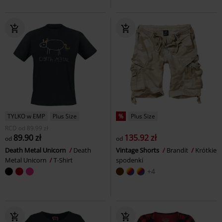
TYLKO w EMP
Plus Size
%
Plus Size
RCD
od
89.99 zł
89.90 zł
135.92 zł
od
od
Death Metal Unicorn
Death
Vintage Shorts
Brandit
Krótkie
Metal Unicorn
T-Shirt
spodenki
+4