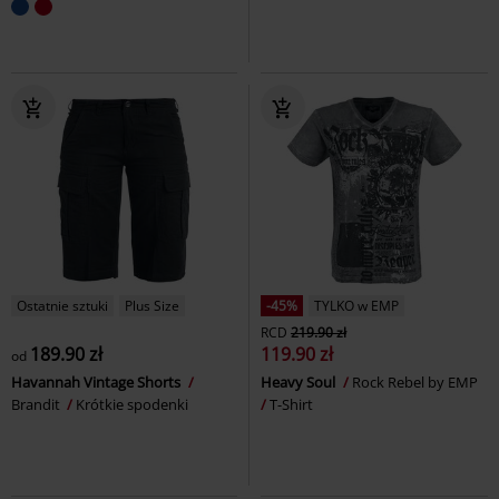
Ostatnie sztuki
Plus Size
-45%
TYLKO w EMP
RCD
219.90 zł
189.90 zł
119.90 zł
od
Havannah Vintage Shorts
Heavy Soul
Rock Rebel by EMP
Brandit
Krótkie spodenki
T-Shirt