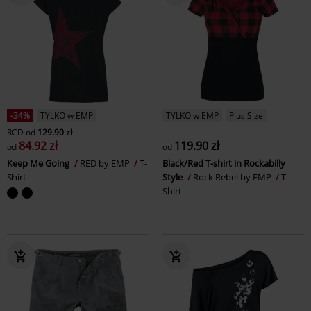
-34%
TYLKO w EMP
TYLKO w EMP
Plus Size
RCD
od
129.90 zł
84.92 zł
119.90 zł
od
od
Keep Me Going
RED by EMP
T-
Black/Red T-shirt in Rockabilly
Shirt
Style
Rock Rebel by EMP
T-
Shirt