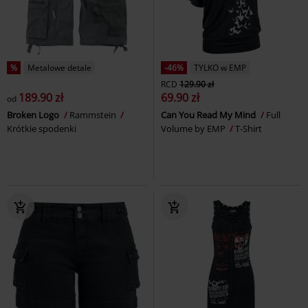
%
Metalowe detale
-46%
TYLKO w EMP
RCD
129.90 zł
189.90 zł
69.90 zł
od
Broken Logo
Rammstein
Can You Read My Mind
Full
Krótkie spodenki
Volume by EMP
T-Shirt