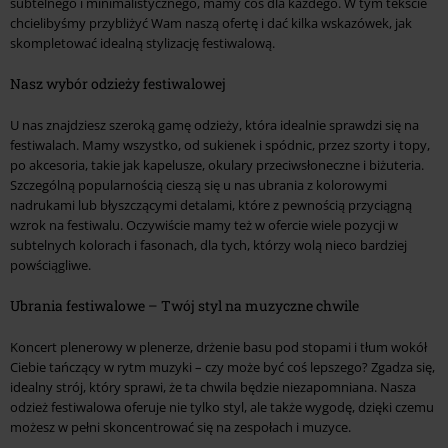
subtelnego i minimalistycznego, mamy coś dla każdego. W tym tekście
chcielibyśmy przybliżyć Wam naszą ofertę i dać kilka wskazówek, jak
skompletować idealną stylizację festiwalową.
Nasz wybór odzieży festiwalowej
U nas znajdziesz szeroką gamę odzieży, która idealnie sprawdzi się na
festiwalach. Mamy wszystko, od sukienek i spódnic, przez szorty i topy,
po akcesoria, takie jak kapelusze, okulary przeciwsłoneczne i biżuteria.
Szczególną popularnością cieszą się u nas ubrania z kolorowymi
nadrukami lub błyszczącymi detalami, które z pewnością przyciągną
wzrok na festiwalu. Oczywiście mamy też w ofercie wiele pozycji w
subtelnych kolorach i fasonach, dla tych, którzy wolą nieco bardziej
powściągliwe.
Ubrania festiwalowe – Twój styl na muzyczne chwile
Koncert plenerowy w plenerze, drżenie basu pod stopami i tłum wokół
Ciebie tańczący w rytm muzyki – czy może być coś lepszego? Zgadza się,
idealny strój, który sprawi, że ta chwila będzie niezapomniana. Nasza
odzież festiwalowa oferuje nie tylko styl, ale także wygodę, dzięki czemu
możesz w pełni skoncentrować się na zespołach i muzyce.