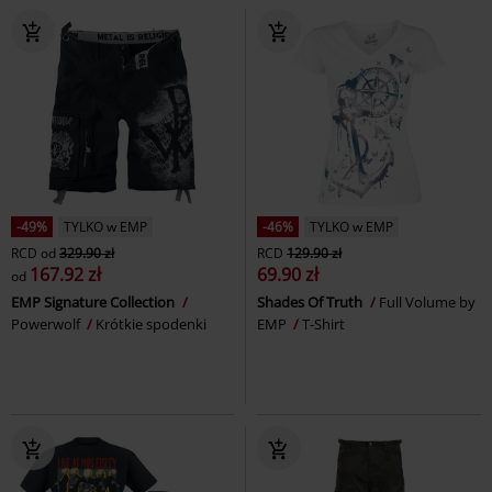
-49%
TYLKO w EMP
-46%
TYLKO w EMP
RCD
od
329.90 zł
RCD
129.90 zł
167.92 zł
69.90 zł
od
EMP Signature Collection
Shades Of Truth
Full Volume by
Powerwolf
Krótkie spodenki
EMP
T-Shirt