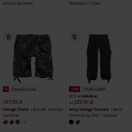
Krótkie spodenki
Metallica
T-Shirt
%
Ostatnie sztuki
-25%
TYLKO w EMP
RCD
od
309.90 zł
167.92 zł
229.90 zł
od
Vintage Shorts
Brandit
Krótkie
Army Vintage Trousers
Black
spodenki
Premium by EMP
Bojówki
+4