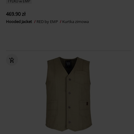
TYLKO w EMP
469.90 zł
Hooded Jacket
RED by EMP
Kurtka zimowa