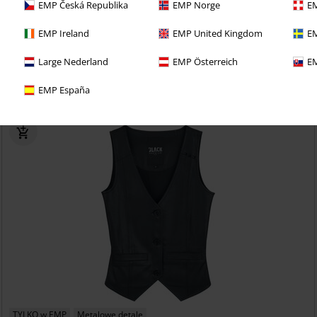
EMP Česká Republika
EMP Norge
EM
EMP Ireland
EMP United Kingdom
EM
e 30-dniowy okres próbny BACKSTAGE CLUB
Large Nederland
EMP Österreich
EM
EMP España
TYLKO w EMP
Metalowe detale