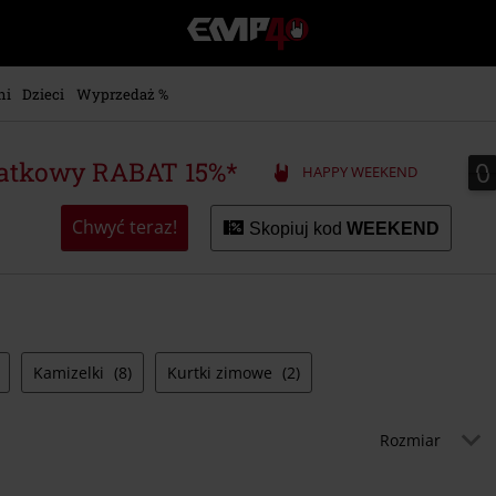
EMP
-
Merch
dla
ni
Dzieci
Wyprzedaż %
Fanów:
Muzyki,
Filmów,
0
0
atkowy RABAT 15%*
HAPPY WEEKEND
Seriali
i
Gier
Chwyć teraz!
Skopiuj kod
WEEKEND
-
Moda
Alternatywna.
Kamizelki
(8)
Kurtki zimowe
(2)
Rozmiar