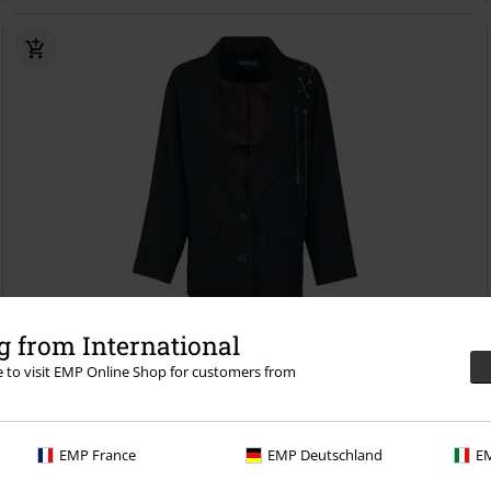
TYLKO w EMP
Odpinane elementy
 from International
re to visit EMP Online Shop for customers from
419.90 zł
Eternal Allure
Gothicana by EMP
Blezer
EMP France
EMP Deutschland
EM