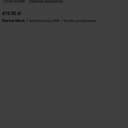
TYLKO w EMP
Aplikacja wyszywana
419.90 zł
Eternal Allure
Gothicana by EMP
Kurtka przejściowa