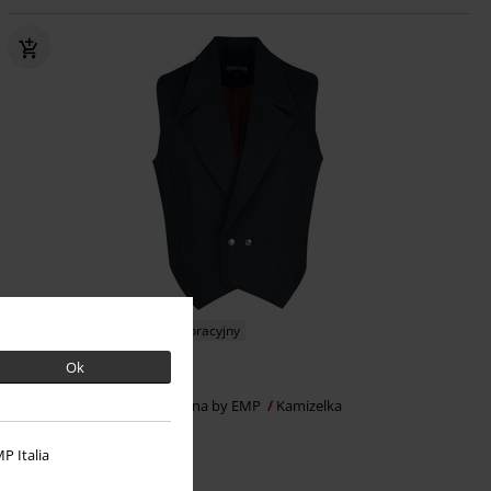
TYLKO w EMP
Element dekoracyjny
Ok
239.90 zł
Countess Bathory
Gothicana by EMP
Kamizelka
P Italia