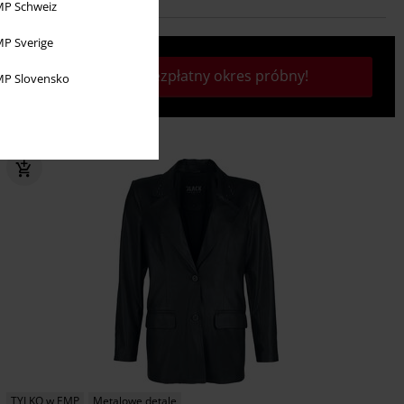
P Schweiz
P Sverige
Rozpocznij bezpłatny okres próbny!
P Slovensko
TYLKO w EMP
Metalowe detale