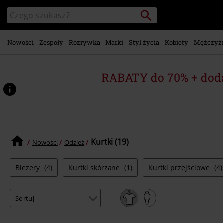
Przejdź do
Szukaj
Wyszukaj
głównej
katalog
zawartości
Nowości
Zespoły
Rozrywka
Marki
Styl życia
Kobiety
Mężczyź
RABATY do 70% + dod
Kurtki (19)
Nowości
Odzież
Blezery
(4)
Kurtki skórzane
(1)
Kurtki przejściowe
(4)