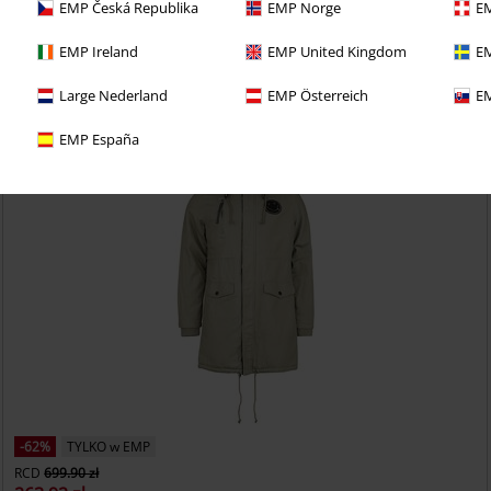
EMP Česká Republika
EMP Norge
EM
e 30-dniowy okres próbny BACKSTAGE CLUB
EMP Ireland
EMP United Kingdom
EM
Large Nederland
EMP Österreich
EM
EMP España
-62%
TYLKO w EMP
RCD
699.90 zł