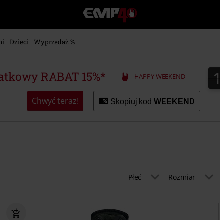
EMP
-
Merch
dla
ni
Dzieci
Wyprzedaż %
Fanów:
Muzyki,
Filmów,
atkowy RABAT 15%*
HAPPY WEEKEND
Seriali
i
Gier
Chwyć teraz!
Skopiuj kod
WEEKEND
-
Moda
Alternatywna.
Płeć
Rozmiar