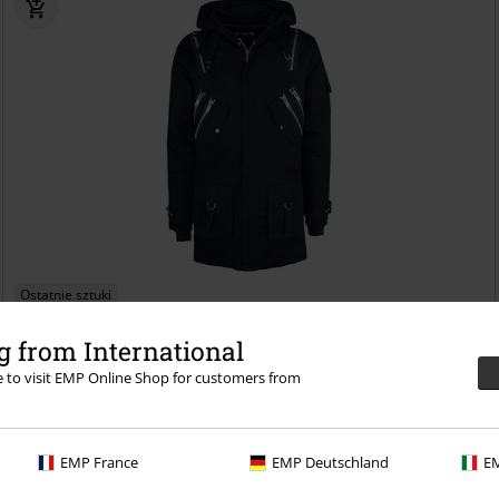
Ostatnie sztuki
RCD
531.99 zł
469.90 zł
 from International
Nash Parka
Poizen Industries
Parka
re to visit EMP Online Shop for customers from
EMP France
EMP Deutschland
EM