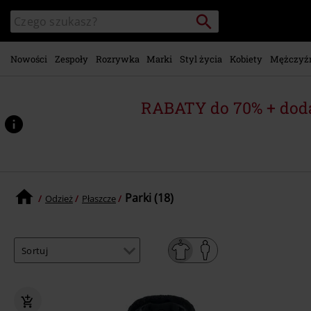
Przejdź do
Szukaj
Wyszukaj
głównej
katalog
zawartości
Nowości
Zespoły
Rozrywka
Marki
Styl życia
Kobiety
Mężczyź
RABATY do 70% + dod
Parki (18)
Odzież
Płaszcze