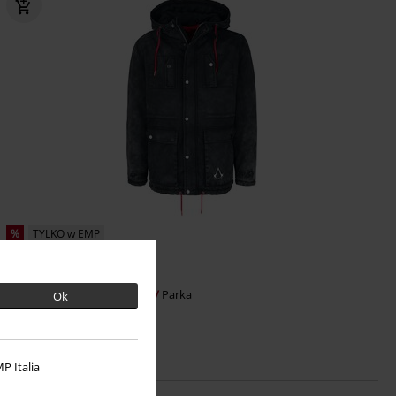
%
TYLKO w EMP
255.92 zł
Assassin
Assassin's Creed
Parka
Ok
P Italia