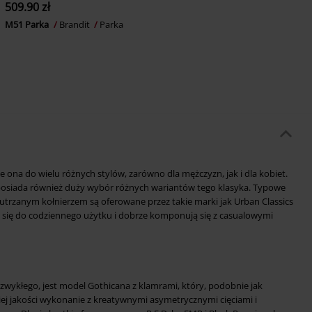
509.90 zł
M51 Parka
Brandit
Parka
je ona do wielu różnych stylów, zarówno dla mężczyzn, jak i dla kobiet.
osiada również duży wybór różnych wariantów tego klasyka. Typowe
rzanym kołnierzem są oferowane przez takie marki jak Urban Classics
ją się do codziennego użytku i dobrze komponują się z casualowymi
iezwykłego, jest model Gothicana z klamrami, który, podobnie jak
kiej jakości wykonanie z kreatywnymi asymetrycznymi cięciami i