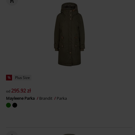
%
Plus Size
295.92 zł
od
Mayleene Parka
Brandit
Parka