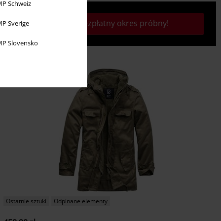
P Schweiz
Rozpocznij bezpłatny okres próbny!
P Sverige
P Slovensko
Ostatnie sztuki
Odpinane elementy