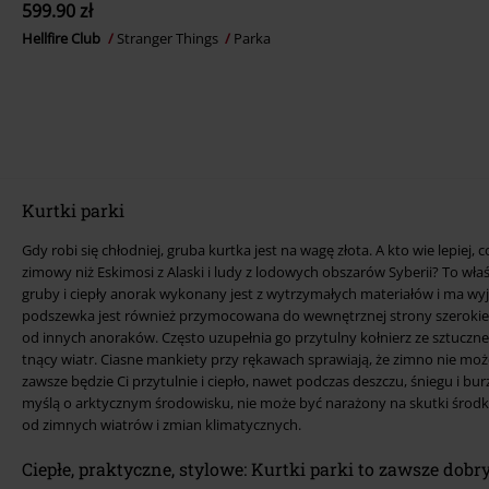
599.90 zł
Hellfire Club
Stranger Things
Parka
Kurtki parki
Gdy robi się chłodniej, gruba kurtka jest na wagę złota. A kto wie lepiej,
zimowy niż Eskimosi z Alaski i ludy z lodowych obszarów Syberii? To wł
gruby i ciepły anorak wykonany jest z wytrzymałych materiałów i ma 
podszewka jest również przymocowana do wewnętrznej strony szerokieg
od innych anoraków. Często uzupełnia go przytulny kołnierz ze sztuczne
tnący wiatr. Ciasne mankiety przy rękawach sprawiają, że zimno nie może
zawsze będzie Ci przytulnie i ciepło, nawet podczas deszczu, śniegu i bur
myślą o arktycznym środowisku, nie może być narażony na skutki środk
od zimnych wiatrów i zmian klimatycznych.
Ciepłe, praktyczne, stylowe: Kurtki parki to zawsze dob