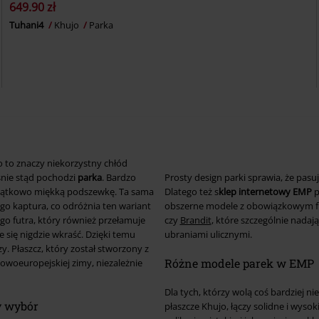
649.90 zł
Tuhani4
Khujo
Parka
 co to znaczy niekorzystny chłód
aśnie stąd pochodzi
parka
. Bardzo
Prosty design parki sprawia, że pasu
wyjątkowo miękką podszewkę. Ta sama
Dlatego też s
klep internetowy EMP
p
o kaptura, co odróżnia ten wariant
obszerne modele z obowiązkowym fut
go futra, który również przełamuje
czy
Brandit
, które szczególnie nada
 się nigdzie wkraść. Dzięki temu
ubraniami ulicznymi.
zy. Płaszcz, który został stworzony z
Różne modele parek w EMP
owoeuropejskiej zimy, niezależnie
Dla tych, którzy wolą coś bardziej n
ry wybór
płaszcze Khujo, łączy solidne i wyso