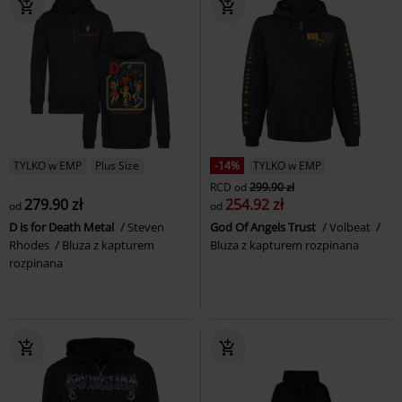
TYLKO w EMP
Plus Size
-14%
TYLKO w EMP
RCD
od
299.90 zł
279.90 zł
254.92 zł
od
od
D is for Death Metal
Steven
God Of Angels Trust
Volbeat
Rhodes
Bluza z kapturem
Bluza z kapturem rozpinana
rozpinana