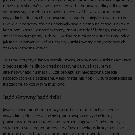
może Cię zaskoczyć: to właśnie raperzy i hiphopowcy odkryli dla siebie
sportowy styl kurtek. I to prawda: nawet dziś bluza z kapturem we
wszystkich odmianach jest uważana za symbol miejskich twardzieli w
USA. Ale inne sceny również odcisnęły swoje piętno na rozwoju kurtki z
kapturem. Zaczęli je nosić skaterzy, znani już z dość luźnego, zazwyczaj
szeroko wyciętego stylu ubioru. W ślad za nimi poszły subkultury, takie
jak indie i alternative, które uczyniły kurtki i swetry jednym ze swoich
znaków rozpoznawczych.
To samo dotyczyło fanów metalu i rocka, którzy nosili kurtki z kapturem
z logo zespołu na długo przed noszącymi bluzy z kapturem z
alternatywnego nu metalu. Dziś projekt jest nieodzowną częścią
każdego stoiska z gadżetami. A jeśli metal, hip hop i kultura skejterska są
już zgodne, to coś w tym musi być.
Bądź aktywny, bądź dziki
Jeszcze przed mundurem muzyka kurtka z kapturem była przede
wszystkim jedną rzeczą: odzieżą sportową. Na przykład każdy
prawdziwy koneser kina zna montaże treningowe z filmów "Rocky" z
Sylvestrem Stallone, zmontowane z fajną muzyką, w których bokser
idzie pobiegać w bluzie z kapturem przy każdej pogodzie i o każdej