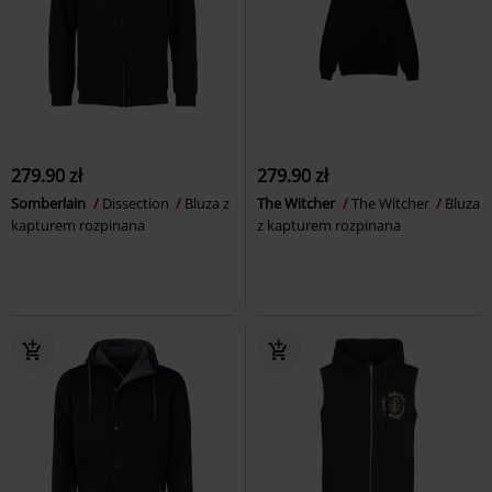
279.90 zł
279.90 zł
Somberlain
Dissection
Bluza z
The Witcher
The Witcher
Bluza
kapturem rozpinana
z kapturem rozpinana