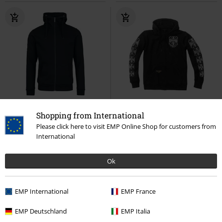
Plus Size
Aplikacja wyszywana
Naszywki
Shopping from International
329.90 zł
369.90 zł
Please click here to visit EMP Online Shop for customers from
International
Reih Dich Ein
Rammstein
WCC - Dominator
West Coast
Bluza z kapturem rozpinana
Choppers
Bluza z kapturem
rozpinana
Ok
EMP International
EMP France
EMP Deutschland
EMP Italia