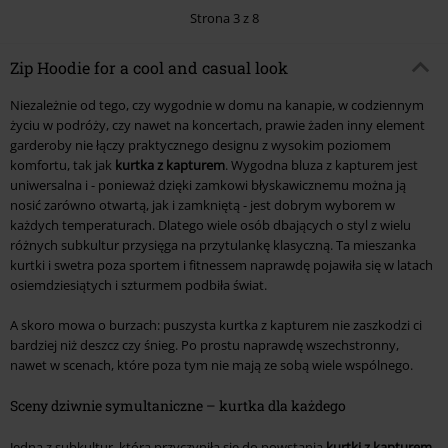
Strona 3 z 8
Zip Hoodie for a cool and casual look
Niezależnie od tego, czy wygodnie w domu na kanapie, w codziennym
życiu w podróży, czy nawet na koncertach, prawie żaden inny element
garderoby nie łączy praktycznego designu z wysokim poziomem
komfortu, tak jak
kurtka z kapturem
. Wygodna bluza z kapturem jest
uniwersalna i - ponieważ dzięki zamkowi błyskawicznemu można ją
nosić zarówno otwartą, jak i zamkniętą - jest dobrym wyborem w
każdych temperaturach. Dlatego wiele osób dbających o styl z wielu
różnych subkultur przysięga na przytulankę klasyczną. Ta mieszanka
kurtki i swetra poza sportem i fitnessem naprawdę pojawiła się w latach
osiemdziesiątych i szturmem podbiła świat.
A skoro mowa o burzach: puszysta kurtka z kapturem nie zaszkodzi ci
bardziej niż deszcz czy śnieg. Po prostu naprawdę wszechstronny,
nawet w scenach, które poza tym nie mają ze sobą wiele wspólnego.
Sceny dziwnie symultaniczne – kurtka dla każdego
Jedna z subkultur, która przyczyniła się do powstania
kurtki z kapturem
,