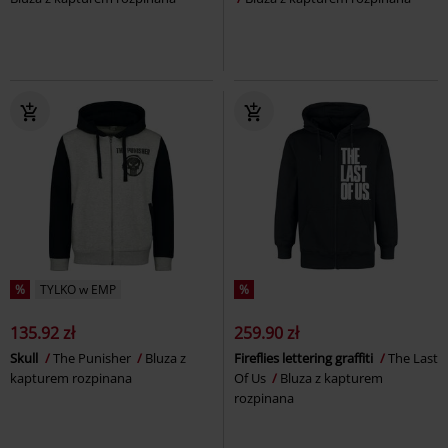
%
TYLKO w EMP
%
135.92 zł
259.90 zł
Skull
The Punisher
Bluza z
Fireflies lettering graffiti
The Last
kapturem rozpinana
Of Us
Bluza z kapturem
rozpinana