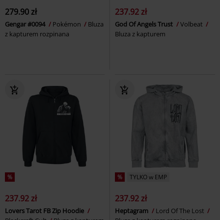
279.90 zł
237.92 zł
Gengar #0094
Pokémon
Bluza
God Of Angels Trust
Volbeat
z kapturem rozpinana
Bluza z kapturem
%
%
TYLKO w EMP
237.92 zł
237.92 zł
Lovers Tarot FB Zip Hoodie
Heptagram
Lord Of The Lost