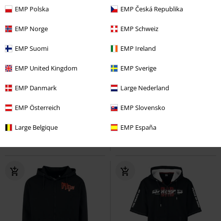
EMP Polska
EMP Česká Republika
EMP Norge
EMP Schweiz
EMP Suomi
EMP Ireland
EMP United Kingdom
EMP Sverige
TYLKO w EMP
%
TYLKO w EMP
EMP Danmark
Large Nederland
279.90 zł
299.90 zł
Don't Care Flames
Megadeth
Two-tone jacket in olive/black
EMP Österreich
EMP Slovensko
Bluza z kapturem rozpinana
RED by EMP
Kurtka College
Jacket
Large Belgique
EMP España