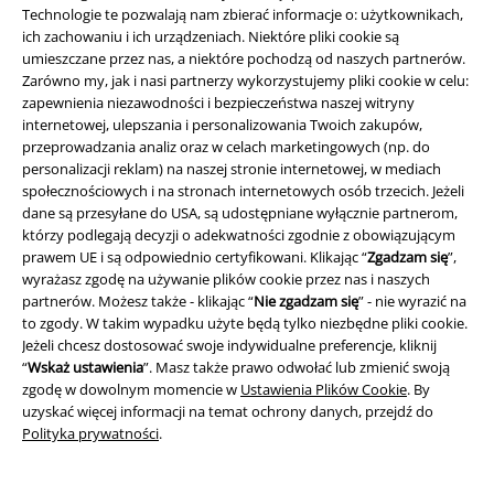
kapturem, które wyrażają ich
Technologie te pozwalają nam zbierać informacje o: użytkownikach,
preferencje dla "Titanfall", "The
ich zachowaniu i ich urządzeniach. Niektóre pliki cookie są
Legend of Zelda" czy "Assassin's
umieszczane przez nas, a niektóre pochodzą od naszych partnerów.
Creed" - pasując, w końcu zabójcy z
Zarówno my, jak i nasi partnerzy wykorzystujemy pliki cookie w celu:
hitowej serii również lubią nosić kurtki
zapewnienia niezawodności i bezpieczeństwa naszej witryny
z kapturem. Fani seriali i filmów od
internetowej, ulepszania i personalizowania Twoich zakupów,
"The Walking Dead" po "Gwiezdne
przeprowadzania analiz oraz w celach marketingowych (np. do
wojny" również znajdą to, czego szukają. Niezależnie od stylu i scenerii,
personalizacji reklam) na naszej stronie internetowej, w mediach
kurtka z kapturem jest po prostu jego częścią. Zacznij więc przeglądać i
społecznościowych i na stronach internetowych osób trzecich. Jeżeli
spraw, aby Twoja garderoba fanów była idealna!
dane są przesyłane do USA, są udostępniane wyłącznie partnerom,
którzy podlegają decyzji o adekwatności zgodnie z obowiązującym
U nas znajdziesz jeszcze więcej odzieży na najróżniejsze okazje. Po
prawem UE i są odpowiednio certyfikowani. Klikając “
Zgadzam się
”,
prostu przeglądaj tutaj:
wyrażasz zgodę na używanie plików cookie przez nas i naszych
partnerów. Możesz także - klikając “
Nie zgadzam się
” - nie wyrazić na
Ciepłe kurtki zimowe
to zgody. W takim wypadku użyte będą tylko niezbędne pliki cookie.
Świąteczny sweter
Jeżeli chcesz dostosować swoje indywidualne preferencje, kliknij
Kurtki studenckie
“
Wskaż ustawienia
”. Masz także prawo odwołać lub zmienić swoją
Zestaw bokserek
zgodę w dowolnym momencie w
Ustawienia Plików Cookie
. By
Tanie spodnie dresowe
uzyskać więcej informacji na temat ochrony danych, przejdź do
Kurtka bomberka
Polityka prywatności
.
Piżama
Zestawy bikini