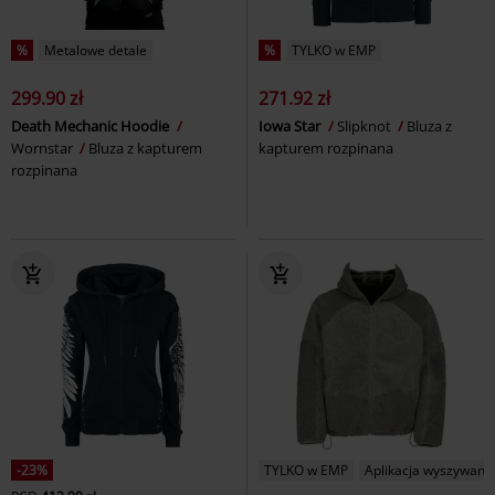
%
Metalowe detale
%
TYLKO w EMP
299.90 zł
271.92 zł
Death Mechanic Hoodie
Iowa Star
Slipknot
Bluza z
Wornstar
Bluza z kapturem
kapturem rozpinana
rozpinana
-23%
TYLKO w EMP
Aplikacja wyszywana