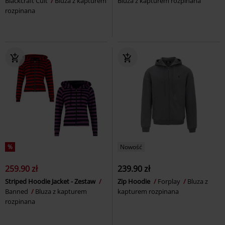
Blackcraft Cult
Bluza z kapturem
Bluza z kapturem rozpinana
rozpinana
%
Nowość
259.90 zł
239.90 zł
Striped Hoodie Jacket - Zestaw
Zip Hoodie
Forplay
Bluza z
Banned
Bluza z kapturem
kapturem rozpinana
rozpinana