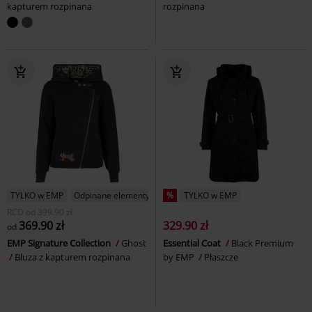
kapturem rozpinana
rozpinana
TYLKO w EMP
Odpinane elementy
%
TYLKO w EMP
RCD
od
399.90 zł
369.90 zł
329.90 zł
od
EMP Signature Collection
Ghost
Essential Coat
Black Premium
Bluza z kapturem rozpinana
by EMP
Płaszcze