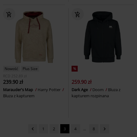
Nowość
Plus Size
%
RCD
252.89 zł
239.90 zł
259.90 zł
Marauder's Map
Harry Potter
Dark Age
Doom
Bluza z
Bluza z kapturem
kapturem rozpinana
1
2
3
4
...
8