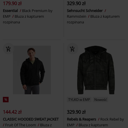
179.90 zł
329.90 zł
Essential
Black Premium by
Sehnsucht Schneider
EMP
Bluza z kapturem
Rammstein
Bluza z kapturem
rozpinana
rozpinana
%
TYLKO w EMP
Nowość
144.42 zł
329.90 zł
CLASSIC HOODED SWEAT JACKET
Rebels & Reapers
Rock Rebel by
Fruit Of The Loom
Bluza z
EMP
Bluza z kapturem