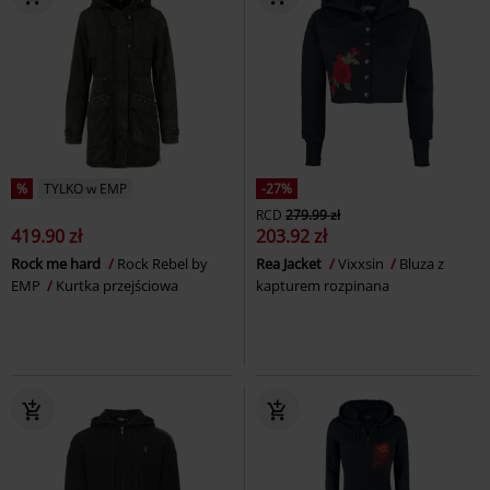
%
TYLKO w EMP
-27%
RCD
279.99 zł
419.90 zł
203.92 zł
Rock me hard
Rock Rebel by
Rea Jacket
Vixxsin
Bluza z
EMP
Kurtka przejściowa
kapturem rozpinana