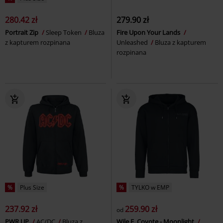
280.42 zł
279.90 zł
Portrait Zip
Sleep Token
Bluza
Fire Upon Your Lands
z kapturem rozpinana
Unleashed
Bluza z kapturem
rozpinana
%
Plus Size
%
TYLKO w EMP
237.92 zł
259.90 zł
od
PWR UP
AC/DC
Bluza z
Wile E. Coyote - Moonlight