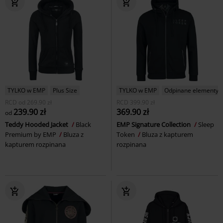
TYLKO w EMP
Plus Size
TYLKO w EMP
Odpinane elementy
RCD
od
269.90 zł
RCD
399.90 zł
239.90 zł
369.90 zł
od
Teddy Hooded Jacket
Black
EMP Signature Collection
Sleep
Premium by EMP
Bluza z
Token
Bluza z kapturem
kapturem rozpinana
rozpinana