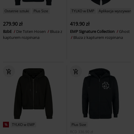
Ostatnie sztuki
Plus Size
TYLKO w EMP
Aplikacja wyszywana
279.90 zł
419.90 zł
BzbE
Die Toten Hosen
Bluza z
EMP Signature Collection
Ghost
kapturem rozpinana
Bluza z kapturem rozpinana
%
TYLKO w EMP
Plus Size
RCD
336.90 zł