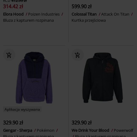
RCD
412.99 zł
314.42 zł
599.90 zł
Elora Hood
Poizen Industries
Colossal Titan
Attack On Titan
Bluza z kapturem rozpinana
Kurtka przejściowa
Aplikacja wyszywana
329.90 zł
329.90 zł
Gengar - Sherpa
Pokémon
We Drink Your Blood
Powerwolf
Bluza z kapturem rozpinana
Bluza z kapturem rozpinana