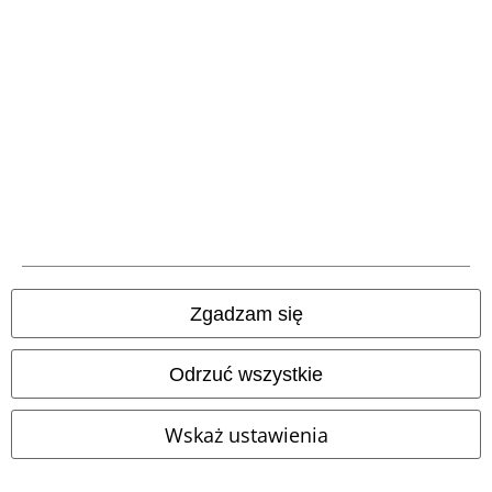
15%
Newsletter
Rabat
Zapisz się teraz i zyskaj Voucher 15%
Zobacz
więcej
Niniejszym potwierdzam, że chcę otrzymywać Newsletter EMP i zgadzam
się na to, że E.M.P. Merchandising mbH może przetwarzać moje dane
osobowe i wysyłać mi regularnie informacje o swoich produktach. Moje
Zgadzam się
dane osobowe będą przetwarzane zgodnie z zapisami
Polityki
prywatności
. Mogę odwołać swoją zgodę w dowolnym momencie, np.
poprzez kliknięcie w link umożliwiający rezygnację z subskrypcji.
Odrzuć wszystkie
Tutaj
możesz zrezygnować z subskrypcji newslettera.
Zapisz się
Wskaż ustawienia
*Kod jest ważny przez 4 tygodnie. Do wykorzystania tylko online. NIe