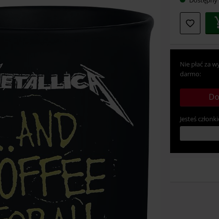
swój
rozmia
Nie płać za w
darmo:
Do
Jesteś członki