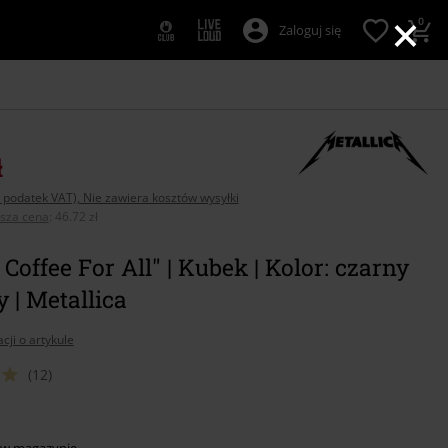
×
0
Zaloguj się
ł
 podatek VAT), Nie zawiera kosztów wysyłki
psza cena
:
46.72 zł
d Coffee For All" | Kubek | Kolor: czarny
 | Metallica
cji o artykule
(12)
z
 w magazynie