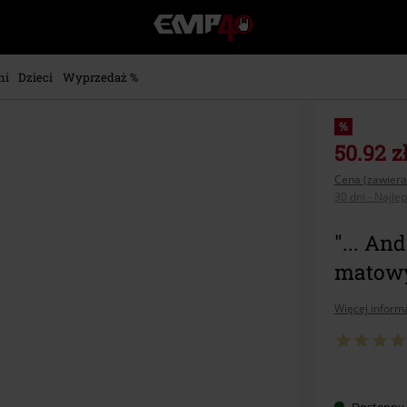
EMP
-
Merch
dla
ni
Dzieci
Wyprzedaż %
Fanów:
Muzyki,
Filmów,
%
Seriali
50.92 z
i
Cena (zawiera
Gier
30 dni - Najle
-
Moda
Alternatywna.
"... An
matowy
Więcej informa
Wybier
Dostępny