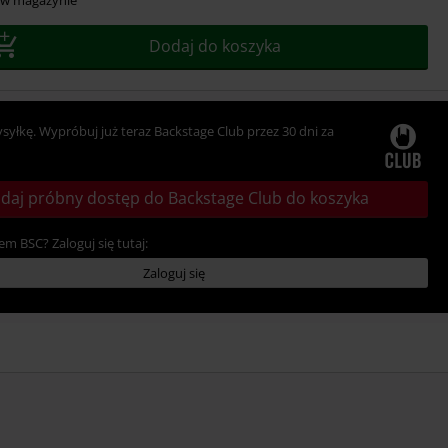
r
Dodaj do koszyka
ysyłkę. Wypróbuj już teraz Backstage Club przez 30 dni za
daj próbny dostęp do Backstage Club do koszyka
em BSC? Zaloguj się tutaj:
Zaloguj się