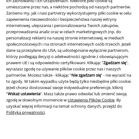
ich zachowaniu i ich urządzeniach. Niektóre pliki cookie są
umieszczane przez nas, a niektóre pochodzą od naszych partnerów.
Zarówno my, jak i nasi partnerzy wykorzystujemy pliki cookie w celu:
zapewnienia niezawodności i bezpieczeństwa naszej witryny
internetowej, ulepszania i personalizowania Twoich zakupów,
przeprowadzania analiz oraz w celach marketingowych (np. do
Informacje prawne
personalizacji reklam) na naszej stronie internetowej, w mediach
Regulamin
społecznościowych i na stronach internetowych osób trzecich. Jeżeli
dane są przesyłane do USA, są udostępniane wyłącznie partnerom,
którzy podlegają decyzji o adekwatności zgodnie z obowiązującym
Dane firmy
prawem UE i są odpowiednio certyfikowani. Klikając “
Zgadzam się
”,
wyrażasz zgodę na używanie plików cookie przez nas i naszych
Polityka prywatności
partnerów. Możesz także - klikając “
Nie zgadzam się
” - nie wyrazić na
to zgody. W takim wypadku użyte będą tylko niezbędne pliki cookie.
Unieszkodliwianie odpadów i ochrona środowiska
Jeżeli chcesz dostosować swoje indywidualne preferencje, kliknij
“
Wskaż ustawienia
”. Masz także prawo odwołać lub zmienić swoją
Deklaracja Zgodności
zgodę w dowolnym momencie w
Ustawienia Plików Cookie
. By
uzyskać więcej informacji na temat ochrony danych, przejdź do
Polityka prywatności
.
Informacje dotyczące dostępności
Ustawienia Plików Cookie