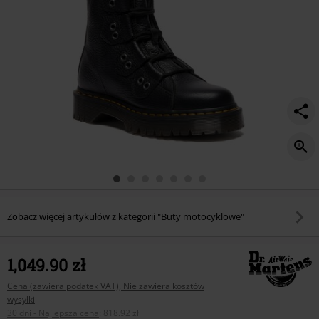
-
black-
milled-
nappa/581596.html
Zobacz więcej artykułów z kategorii "Buty motocyklowe"
1,049.90 zł
Cena (zawiera podatek VAT), Nie zawiera kosztów
wysyłki
30 dni - Najlepsza cena
:
818.92 zł