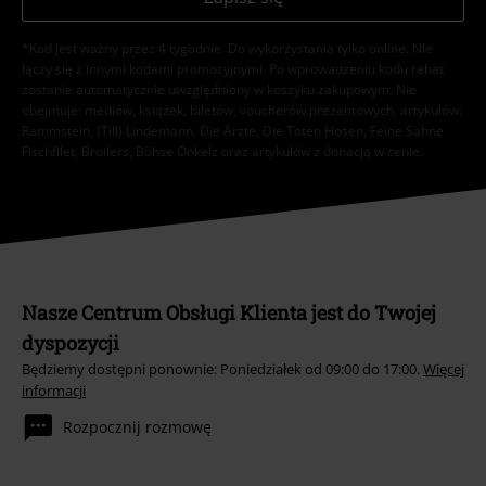
*Kod jest ważny przez 4 tygodnie. Do wykorzystania tylko online. NIe
łączy się z innymi kodami promocyjnymi. Po wprowadzeniu kodu rabat
zostanie automatycznie uwzględniony w koszyku zakupowym. Nie
obejmuje: mediów, książek, biletów, voucherów prezentowych, artykułów:
Rammstein, (Till) Lindemann, Die Ärzte, Die Toten Hosen, Feine Sahne
Fischfilet, Broilers, Böhse Onkelz oraz artykułów z donacją w cenie.
Nasze Centrum Obsługi Klienta jest do Twojej
dyspozycji
Będziemy dostępni ponownie: Poniedziałek od 09:00 do 17:00.
Więcej
informacji
Rozpocznij rozmowę