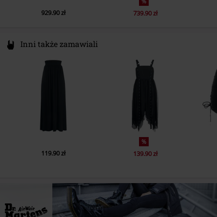
%
929.90 zł
739.90 zł
Inni także zamawiali
%
119.90 zł
139.90 zł