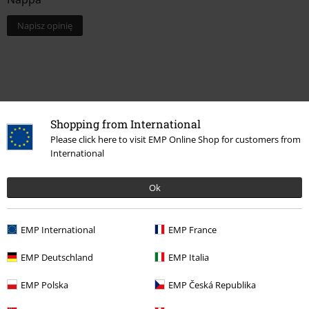
Napisz opinię
Shopping from International
Please click here to visit EMP Online Shop for customers from
International
Ok
Więcej kategorii. Więcej możliwości.
Wyprzedaż %
Buty
Buty wysokie
EMP International
EMP France
Motywy
Czarna odzież
Czarne buty
Czarne buty
EMP Deutschland
EMP Italia
Wyprzedaż %
Kobiety
Buty
Botki
EMP Polska
EMP Česká Republika
Motywy
Streetwear
Odzież