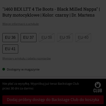
"1460 BEX LTT 4 Tie Boots - Black Milled Nappa" |
Buty motocyklowe | Kolor: czarny | Dr. Martens
Więcej informacji o artykule
Wybierz
EU 36
EU 37
EU 38
EU 39
EU 40
swój
rozmiar
EU 41
Wymiary artykułu i tabela rozmiarów
Dostępny w magazynie
Nie płać za wysyłkę. Wypróbuj już teraz Backstage Club
przez 30 dni za darmo:
Dodaj próbny dostęp do Backstage Club do koszyka