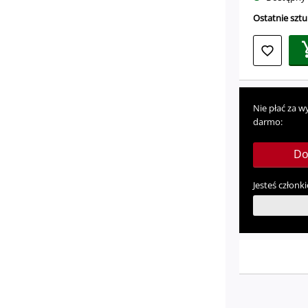
Ostatnie sztuk
Nie płać za w
darmo:
Do
Jesteś członki