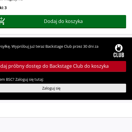
i: 3
Dodaj do koszyka
ysyłkę. Wypróbuj już teraz Backstage Club przez 30 dni za
daj próbny dostęp do Backstage Club do koszyka
em BSC? Zaloguj się tutaj:
Zaloguj się