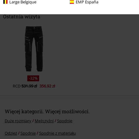
Large Belgique
EMP España
Ostatnia wizyta
Prześlij komentarz
-32%
RCD
531.99 zł
356.92 zł
Więcej kategorii. Więcej możliwości.
Duże rozmiary
Mężczyźni
Spodnie
Odzież
Spodnie
Spodnie z materiału