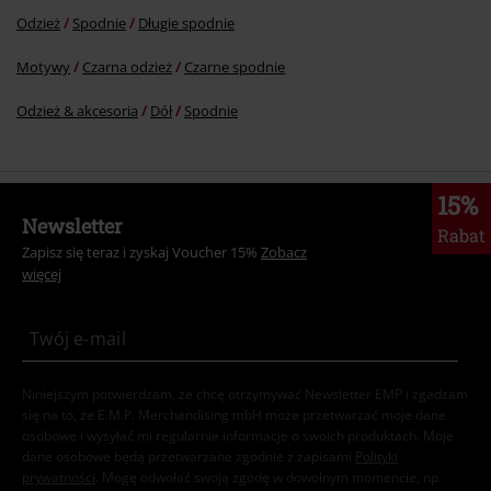
Odzież
Spodnie
Długie spodnie
Motywy
Czarna odzież
Czarne spodnie
Odzież & akcesoria
Dół
Spodnie
15%
Newsletter
Rabat
Zapisz się teraz i zyskaj Voucher 15%
Zobacz
więcej
Niniejszym potwierdzam, że chcę otrzymywać Newsletter EMP i zgadzam
się na to, że E.M.P. Merchandising mbH może przetwarzać moje dane
osobowe i wysyłać mi regularnie informacje o swoich produktach. Moje
dane osobowe będą przetwarzane zgodnie z zapisami
Polityki
prywatności
. Mogę odwołać swoją zgodę w dowolnym momencie, np.