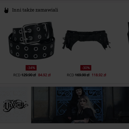
Inni także zamawiali
-34%
-30%
RCD
129.90 zł
84.92 zł
RCD
169.90 zł
118.92 zł