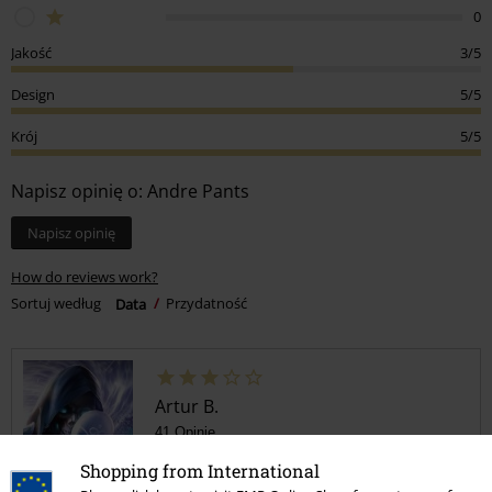
0
Jakość
3/5
Design
5/5
Krój
5/5
Napisz opinię o: Andre Pants
Napisz opinię
How do reviews work?
Sortuj według
Data
Przydatność
Artur B.
41 Opinie
Opublikowana: niedziela, 2022-04-17
Shopping from International