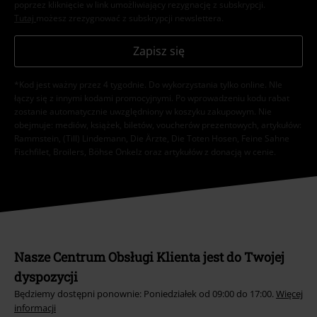
poprzez kliknięcie w link umożliwiający rezygnację z subskrypcji.
Tutaj
możesz zrezygnować z subskrypcji newslettera.
Zapisz się
*Kod jest ważny przez 4 tygodnie. Do wykorzystania tylko online. NIe
łączy się z innymi kodami promocyjnymi. Po wprowadzeniu kodu rabat
zostanie automatycznie uwzględniony w koszyku zakupowym. Nie
obejmuje: mediów, książek, biletów, voucherów prezentowych, artykułów:
Rammstein, (Till) Lindemann, Die Ärzte, Die Toten Hosen, Feine Sahne
Fischfilet, Broilers, Böhse Onkelz oraz artykułów z donacją w cenie.
Nasze Centrum Obsługi Klienta jest do Twojej
dyspozycji
Będziemy dostępni ponownie: Poniedziałek od 09:00 do 17:00.
Więcej
informacji