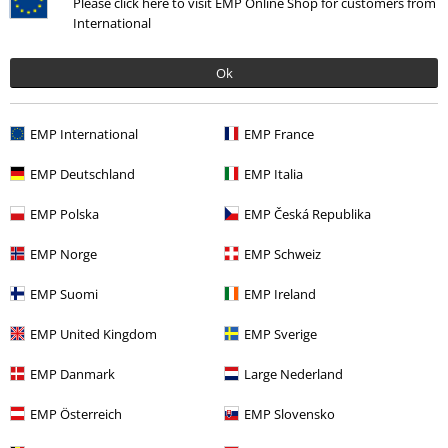
Please click here to visit EMP Online Shop for customers from
Rewelacyjne z wyglądu i wygody portki
International
Niestety trwałość nie jest już taka rewelacyjna.
Ok
EMP International
EMP France
Jakość
EMP Deutschland
EMP Italia
3
Design
EMP Polska
EMP Česká Republika
5
Krój
5
EMP Norge
EMP Schweiz
Opinia zweryfikowana
EMP Suomi
EMP Ireland
Czy ta opinia okazała się pomocna?
EMP United Kingdom
EMP Sverige
EMP Danmark
Large Nederland
Komentarz
EMP Österreich
EMP Slovensko