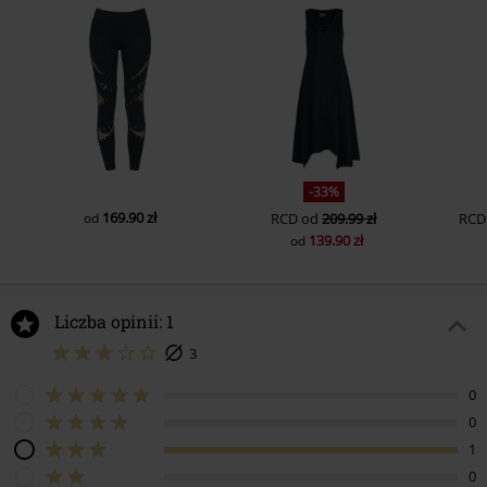
-33%
169.90 zł
od
RCD
od
209.99 zł
RCD
139.90 zł
od
Liczba opinii: 1
3
0
0
1
0