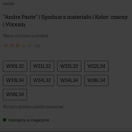
wysyłki
"Andre Pants" | Spodnie z materiału | Kolor: czarny
| Vixxsin
Więcej informacji o artykule
(1)
Wybierz
W30L32
W31L32
W32L32
W32L34
swój
rozmiar
W33L34
W34L32
W34L34
W36L34
W38L34
Wymiary artykułu i tabela rozmiarów
Dostępny w magazynie