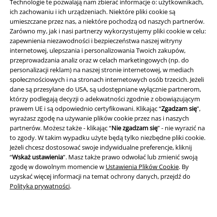
Technologie te pozwalają nam zbierać informacje o: użytkownikach,
ich zachowaniu i ich urządzeniach. Niektóre pliki cookie są
umieszczane przez nas, a niektóre pochodzą od naszych partnerów.
Zarówno my, jak i nasi partnerzy wykorzystujemy pliki cookie w celu:
zapewnienia niezawodności i bezpieczeństwa naszej witryny
internetowej, ulepszania i personalizowania Twoich zakupów,
przeprowadzania analiz oraz w celach marketingowych (np. do
personalizacji reklam) na naszej stronie internetowej, w mediach
społecznościowych i na stronach internetowych osób trzecich. Jeżeli
Informacje prawne
dane są przesyłane do USA, są udostępniane wyłącznie partnerom,
którzy podlegają decyzji o adekwatności zgodnie z obowiązującym
Regulamin
prawem UE i są odpowiednio certyfikowani. Klikając “
Zgadzam się
”,
wyrażasz zgodę na używanie plików cookie przez nas i naszych
Dane firmy
partnerów. Możesz także - klikając “
Nie zgadzam się
” - nie wyrazić na
to zgody. W takim wypadku użyte będą tylko niezbędne pliki cookie.
Jeżeli chcesz dostosować swoje indywidualne preferencje, kliknij
Polityka prywatności
“
Wskaż ustawienia
”. Masz także prawo odwołać lub zmienić swoją
zgodę w dowolnym momencie w
Ustawienia Plików Cookie
. By
Unieszkodliwianie odpadów i ochrona środowiska
uzyskać więcej informacji na temat ochrony danych, przejdź do
Polityka prywatności
.
Deklaracja Zgodności
Informacje dotyczące dostępności