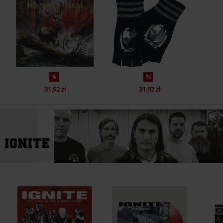
%
%
31.92 zł
31.92 zł