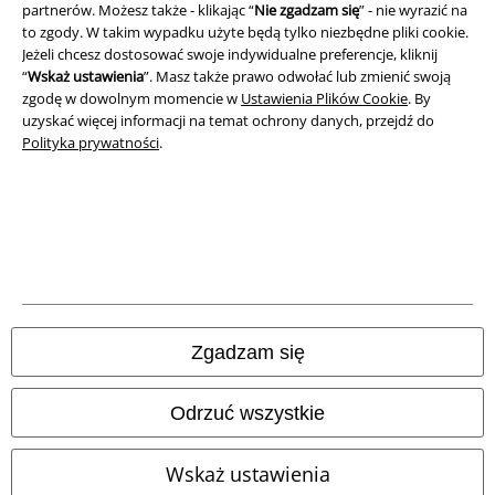
partnerów. Możesz także - klikając “
Nie zgadzam się
” - nie wyrazić na
to zgody. W takim wypadku użyte będą tylko niezbędne pliki cookie.
Unieszkodliwianie odpadów i ochrona środowiska
Jeżeli chcesz dostosować swoje indywidualne preferencje, kliknij
“
Wskaż ustawienia
”. Masz także prawo odwołać lub zmienić swoją
Deklaracja Zgodności
zgodę w dowolnym momencie w
Ustawienia Plików Cookie
. By
uzyskać więcej informacji na temat ochrony danych, przejdź do
Informacje dotyczące dostępności
Polityka prywatności
.
Ustawienia Plików Cookie
Skorzystaj z prawa do odstąpienia od umowy
Wszystkie ceny zawierają podatek VAT. Nie zawierają
kosztów
wysyłki.
© 1986-2026 E.M.P. Merchandising HGmbH
Zgadzam się
Odrzuć wszystkie
Sklepy internetowe EMP
Wskaż ustawienia