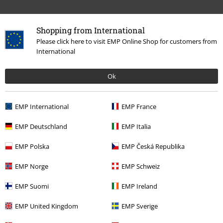
Shopping from International
Please click here to visit EMP Online Shop for customers from
International
Więcej kategorii. Więcej możliwości.
Ok
Zespoły
Media
Winyl
Wyprzedaż %
Media
EMP International
EMP France
Zespoły
Gatunki muzyczne
Core
Hardcore
EMP Deutschland
EMP Italia
EMP Polska
EMP Česká Republika
15%
EMP Norge
EMP Schweiz
Newsletter
Rabat
Zapisz się teraz i zyskaj Voucher 15%
Zobacz
EMP Suomi
EMP Ireland
więcej
EMP United Kingdom
EMP Sverige