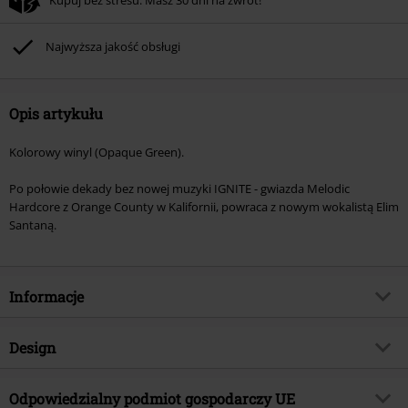
Najwyższa jakość obsługi
Opis artykułu
Kolorowy winyl (Opaque Green).
Po połowie dekady bez nowej muzyki IGNITE - gwiazda Melodic
Hardcore z Orange County w Kalifornii, powraca z nowym wokalistą Elim
Santaną.
Informacje
Numer artykułu
539036
Design
Tytuł:
Anti-Complicity anthem
Rodzaj artykułu
SINGLE
Gatunek muzyczny
Odpowiedzialny podmiot gospodarczy UE
Hardcore