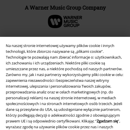
A Warner Music Group Company
Na naszej stronie internetowej używamy plików cookie i innych
technologii, które zbiorczo nazywane są „plikami cookie”.
Technologie te pozwalają nam zbierać informacje o: użytkownikach,
ich zachowaniu i ich urządzeniach. Niektóre pliki cookie są
umieszczane przez nas, a niektóre pochodzą od naszych partnerów.
Zarówno my, jak i nasi partnerzy wykorzystujemy pliki cookie w celu:
zapewnienia niezawodności i bezpieczeństwa naszej witryny
internetowej, ulepszania i personalizowania Twoich zakupów,
Informacje prawne
przeprowadzania analiz oraz w celach marketingowych (np. do
personalizacji reklam) na naszej stronie internetowej, w mediach
Regulamin
społecznościowych i na stronach internetowych osób trzecich. Jeżeli
dane są przesyłane do USA, są udostępniane wyłącznie partnerom,
Dane firmy
którzy podlegają decyzji o adekwatności zgodnie z obowiązującym
prawem UE i są odpowiednio certyfikowani. Klikając “
Zgadzam się
”,
wyrażasz zgodę na używanie plików cookie przez nas i naszych
Polityka prywatności