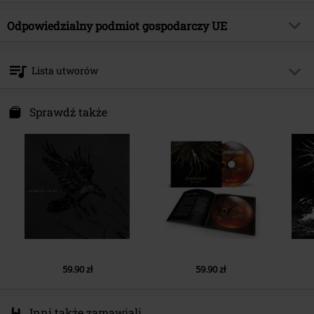
Tytuł:
Aokigahara MMXXII
Rodzaj artykułu
CD
Gatunek muzyczny
Odpowiedzialny podmiot gospodarczy UE
Black Metal
Media - Format
CD
Kategoria produktu
Zespoły
International Associates Auditing & Certification Limited
The Black Church, St Mary's Place
Zespół
Harakiri For The Sky
Lista utworów
D07 P4AX Dublin 07
Data premiery
2022-12-09
Ireland
CD 1
EUAR@ie.ia-net.com
Sprawdź także
1.
My bones to the sea
2.
Jhator
3.
Homecoming: Denied!
4.
69 dead birds for Utoya
5.
Parting
6.
Burning from both ends
7.
Panoptycon
59.90 zł
59.90 zł
8.
Nailgarden
9.
Gallows (Give 'em rope)
Inni także zamawiali