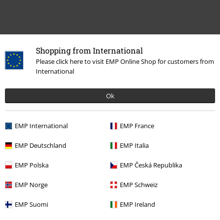
Shopping from International
Please click here to visit EMP Online Shop for customers from
International
Więcej kategorii. Więcej możliwości.
Ok
Zespoły
Media
CD
Wyprzedaż %
Media
CDs
EMP International
EMP France
Zespoły
Gatunki muzyczne
Black Metal
EMP Deutschland
EMP Italia
Zespoły
Top Bands
Harakiri For The Sky
EMP Polska
EMP Česká Republika
EMP Norge
EMP Schweiz
15%
EMP Suomi
EMP Ireland
Newsletter
Rabat