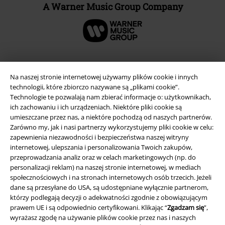
A Warner Music Group Company
Na naszej stronie internetowej używamy plików cookie i innych
technologii, które zbiorczo nazywane są „plikami cookie”.
Technologie te pozwalają nam zbierać informacje o: użytkownikach,
ich zachowaniu i ich urządzeniach. Niektóre pliki cookie są
umieszczane przez nas, a niektóre pochodzą od naszych partnerów.
Zarówno my, jak i nasi partnerzy wykorzystujemy pliki cookie w celu:
zapewnienia niezawodności i bezpieczeństwa naszej witryny
internetowej, ulepszania i personalizowania Twoich zakupów,
Informacje prawne
przeprowadzania analiz oraz w celach marketingowych (np. do
personalizacji reklam) na naszej stronie internetowej, w mediach
Regulamin
społecznościowych i na stronach internetowych osób trzecich. Jeżeli
dane są przesyłane do USA, są udostępniane wyłącznie partnerom,
Dane firmy
którzy podlegają decyzji o adekwatności zgodnie z obowiązującym
prawem UE i są odpowiednio certyfikowani. Klikając “
Zgadzam się
”,
Polityka prywatności
wyrażasz zgodę na używanie plików cookie przez nas i naszych