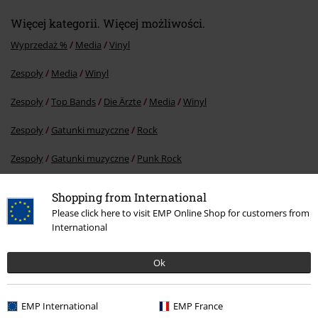
Więcej kategorii. Więcej możliwości.
Wyprzedaż %
Media
Vinyl
Zespoły
Media
Winyl
Zespoły
Top Bands
Die Ärzte
Media
Winyl
Zespoły
Gatunki muzyczne
Rock
Zespoły
Gatunki muzyczne
Punk Rock
Shopping from International
Please click here to visit EMP Online Shop for customers from
15%
International
Newsletter
Rabat
Zapisz się teraz i zyskaj Voucher 15%
Zobacz
Ok
więcej
EMP International
EMP France