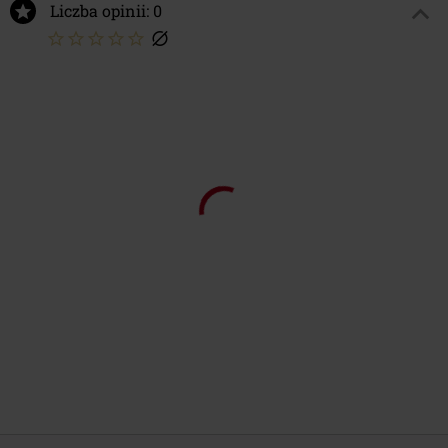
4.
Miststück
Liczba opinii: 0
5.
Das finde ich gut
6.
Cpt. Metal
7.
Die Hard
8.
ZeiDverschwÄndung