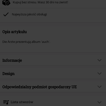
Kupuj bez stresu. Masz 30 dni na zwrot!
Najwyższa jakość obsługi
Opis artykułu
Die Ärzte prezentują album 'auch'.
Informacje
Numer artykułu
574241
Design
Tytuł:
auch
Rodzaj artykułu
LP
Gatunek muzyczny
Odpowiedzialny podmiot gospodarczy UE
Punk Rock
Media - Format
2 LP
Kategoria produktu
Zespoły
Universal Music GmbH
Mühlenstraße 25
Zespół
Die Ärzte
Lista utworów
10243 Berlin