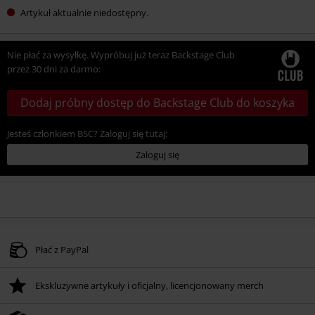
Artykuł aktualnie niedostępny.
Nie płać za wysyłkę. Wypróbuj już teraz Backstage Club
przez 30 dni za darmo:
Dodaj próbny dostęp do Backstage Club do koszyka
Jesteś członkiem BSC? Zaloguj się tutaj:
Zaloguj się
Płać z PayPal
Ekskluzywne artykuły i oficjalny, licencjonowany merch