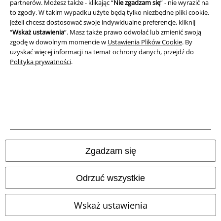
partnerów. Możesz także - klikając “
Nie zgadzam się
” - nie wyrazić na
to zgody. W takim wypadku użyte będą tylko niezbędne pliki cookie.
Unieszkodliwianie odpadów i ochrona środowiska
Jeżeli chcesz dostosować swoje indywidualne preferencje, kliknij
“
Wskaż ustawienia
”. Masz także prawo odwołać lub zmienić swoją
Deklaracja Zgodności
zgodę w dowolnym momencie w
Ustawienia Plików Cookie
. By
uzyskać więcej informacji na temat ochrony danych, przejdź do
Informacje dotyczące dostępności
Polityka prywatności
.
Ustawienia Plików Cookie
Skorzystaj z prawa do odstąpienia od umowy
Wszystkie ceny zawierają podatek VAT. Nie zawierają
kosztów
wysyłki.
© 1986-2026 E.M.P. Merchandising HGmbH
Zgadzam się
Odrzuć wszystkie
Sklepy internetowe EMP
Wskaż ustawienia