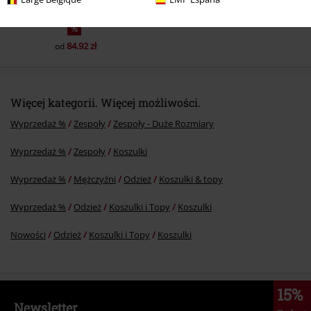
%
84.92 zł
od
Więcej kategorii. Więcej możliwości.
Wyprzedaż %
Zespoły
Zespoły - Duże Rozmiary
Wyprzedaż %
Zespoły
Koszulki
Wyprzedaż %
Mężczyźni
Odzież
Koszulki & topy
Wyprzedaż %
Odzież
Koszulki i Topy
Koszulki
Nowości
Odzież
Koszulki i Topy
Koszulki
15%
Newsletter