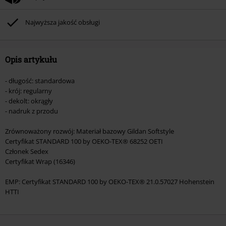
(płyt CD, LP, itp.), książek, biletów, voucherów prezentowych, artykułów:
Rammstein, (Till) Lindemann, Böhse Onkelz, Broilers, Die Ärzte, Die Toten
Najwyższa jakość obsługi
Hosen, Metality oraz artykułów z donacją w cenie.
Opis artykułu
- długość: standardowa
- krój: regularny
- dekolt: okrągły
- nadruk z przodu
Zrównoważony rozwój: Materiał bazowy Gildan Softstyle
Certyfikat STANDARD 100 by OEKO-TEX® 68252 OETI
Członek Sedex
Certyfikat Wrap (16346)
EMP: Certyfikat STANDARD 100 by OEKO-TEX® 21.0.57027 Hohenstein
HTTI