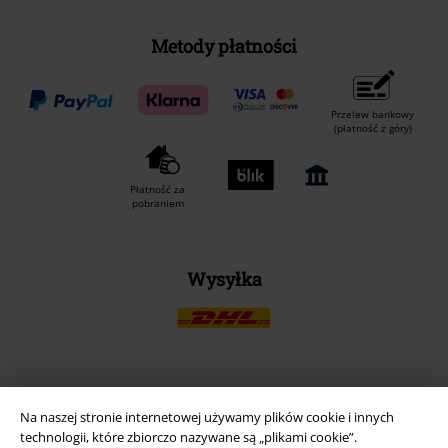
Metody płatności
Przelew bankowy
(płatność z góry)
Płatność za
pobraniem
Wysyłka
Aplikację EMP
Na naszej stronie internetowej używamy plików cookie i innych
Ściągnij nową aplikację EMP - ZA DARMO - i korzystaj z nowych
technologii, które zbiorczo nazywane są „plikami cookie”.