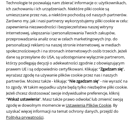
funkcji!
Technologie te pozwalają nam zbierać informacje o: użytkownikach,
ich zachowaniu i ich urządzeniach. Niektóre pliki cookie są
umieszczane przez nas, a niektóre pochodzą od naszych partnerów.
Zarówno my, jak i nasi partnerzy wykorzystujemy pliki cookie w celu:
zapewnienia niezawodności i bezpieczeństwa naszej witryny
internetowej, ulepszania i personalizowania Twoich zakupów,
A Warner Music Group Company
przeprowadzania analiz oraz w celach marketingowych (np. do
personalizacji reklam) na naszej stronie internetowej, w mediach
społecznościowych i na stronach internetowych osób trzecich. Jeżeli
dane są przesyłane do USA, są udostępniane wyłącznie partnerom,
którzy podlegają decyzji o adekwatności zgodnie z obowiązującym
prawem UE i są odpowiednio certyfikowani. Klikając “
Zgadzam się
”,
wyrażasz zgodę na używanie plików cookie przez nas i naszych
partnerów. Możesz także - klikając “
Nie zgadzam się
” - nie wyrazić na
to zgody. W takim wypadku użyte będą tylko niezbędne pliki cookie.
Jeżeli chcesz dostosować swoje indywidualne preferencje, kliknij
“
Wskaż ustawienia
”. Masz także prawo odwołać lub zmienić swoją
zgodę w dowolnym momencie w
Ustawienia Plików Cookie
. By
uzyskać więcej informacji na temat ochrony danych, przejdź do
Polityka prywatności
.
Informacje prawne