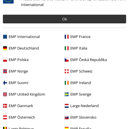
Napisz opinię o: Beneficense
International
Napisz opinię
Ok
EMP International
EMP France
EMP Deutschland
EMP Italia
EMP Polska
EMP Česká Republika
EMP Norge
EMP Schweiz
EMP Suomi
EMP Ireland
Ostatnia wizyta
EMP United Kingdom
EMP Sverige
EMP Danmark
Large Nederland
EMP Österreich
EMP Slovensko
Large Belgique
EMP España