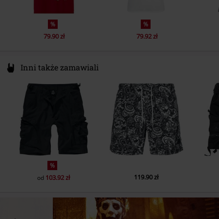
%
%
79.90 zł
79.92 zł
Inni także zamawiali
%
119.90 zł
103.92 zł
od