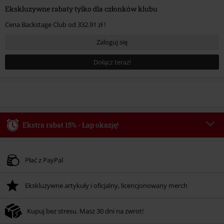
Ekskluzywne rabaty tylko dla członków klubu
Cena Backstage Club od 332.91 zł !
Zaloguj się
Dołącz teraz!
Ekstra rabat 15% - Łap okazję!
Kod vouchera
WEEKEND
Skopiuj kod
Obowiązuje do 2026-08-09
Płać z PayPal
Tylko online. Minimalna wartość zamówienia: 219.90 zł.
Ekskluzywne artykuły i oficjalny, licencjonowany merch
Rabat zostanie automatycznie uwzględniony po wprowadzeniu kodu w czasie
procesu realizacji zamówienia.
Kupuj bez stresu. Masz 30 dni na zwrot!
Nie łączy się z innymi kodami promocyjnymi. Promocja nie obejmuje: mediów
(płyt CD, LP, itp.), książek, biletów, voucherów prezentowych, artykułów: