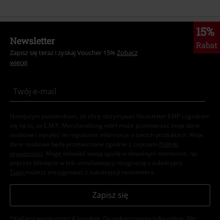
15%
Newsletter
Rabat
Zapisz się teraz i zyskaj Voucher 15%
Zobacz
więcej
Niniejszym potwierdzam, że chcę otrzymywać Newsletter EMP i zgadzam
się na to, że E.M.P. Merchandising mbH może przetwarzać moje dane
osobowe i wysyłać mi regularnie informacje o swoich produktach. Moje
dane osobowe będą przetwarzane zgodnie z zapisami
Polityki
prywatności
. Mogę odwołać swoją zgodę w dowolnym momencie, np.
poprzez kliknięcie w link umożliwiający rezygnację z subskrypcji.
Tutaj
możesz zrezygnować z subskrypcji newslettera.
Zapisz się
*Kod jest ważny przez 4 tygodnie. Do wykorzystania tylko online. NIe