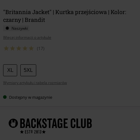
"Britannia Jacket" | Kurtka przejściowa | Kolor:
czarny | Brandit
Naszywki
Więcej informacji o artykule
(17)
Wybierz
XL
5XL
swój
Wymiary artykułu i tabela rozmiarów
rozmiar
Dostępny w magazynie