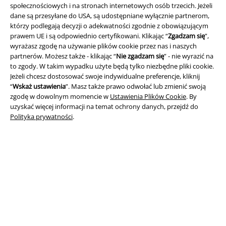
społecznościowych i na stronach internetowych osób trzecich. Jeżeli
dane są przesyłane do USA, są udostępniane wyłącznie partnerom,
którzy podlegają decyzji o adekwatności zgodnie z obowiązującym
Informacje prawne
prawem UE i są odpowiednio certyfikowani. Klikając “
Zgadzam się
”,
wyrażasz zgodę na używanie plików cookie przez nas i naszych
Regulamin
partnerów. Możesz także - klikając “
Nie zgadzam się
” - nie wyrazić na
to zgody. W takim wypadku użyte będą tylko niezbędne pliki cookie.
Dane firmy
Jeżeli chcesz dostosować swoje indywidualne preferencje, kliknij
“
Wskaż ustawienia
”. Masz także prawo odwołać lub zmienić swoją
Polityka prywatności
zgodę w dowolnym momencie w
Ustawienia Plików Cookie
. By
uzyskać więcej informacji na temat ochrony danych, przejdź do
Unieszkodliwianie odpadów i ochrona środowiska
Polityka prywatności
.
Deklaracja Zgodności
Informacje dotyczące dostępności
Ustawienia Plików Cookie
Skorzystaj z prawa do odstąpienia od umowy