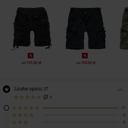
%
%
151.92 zł
103.92 zł
od
od
Liczba opinii: 17
5
17
0
0