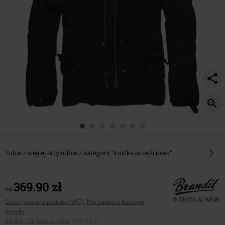
Zobacz więcej artykułów z kategorii "Kurtka przejściowa"
369.90 zł
od
Cena (zawiera podatek VAT), Nie zawiera kosztów
wysyłki
30 dni - Najlepsza cena
:
288.52 zł