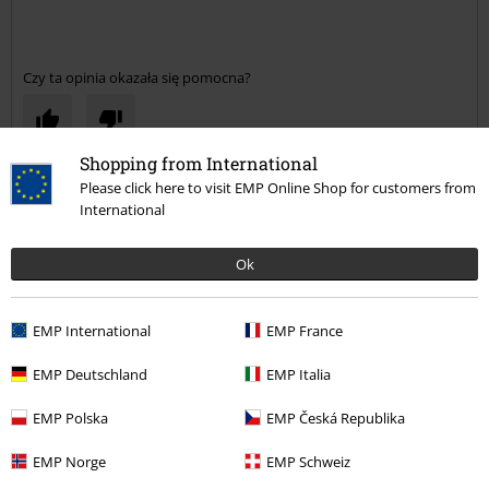
Czy ta opinia okazała się pomocna?
Shopping from International
Komentarz
Please click here to visit EMP Online Shop for customers from
International
Ok
Piotr G.
3 Opinie
Opublikowana: niedziela, 2017-12-31
EMP International
EMP France
EMP Deutschland
EMP Italia
kurtka przejściowa
dobra jakość,jedyny to brak bocznych kieszeni
Prześlij komentarz
EMP Polska
EMP Česká Republika
EMP Norge
EMP Schweiz