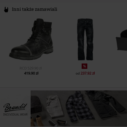
Inni także zamawiali
%
RCD
529.90 zł
419.90 zł
237.92 zł
od