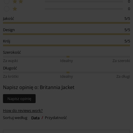
0
0
Jakość
5/5
Design
5/5
Krój
5/5
Szerokość
Za wąski
Idealny
Za szeroki
Długość
Za krótki
Idealny
Za długi
Napisz opinię o: Britannia Jacket
Napisz opinię
How do reviews work?
Sortuj według
Data
Przydatność