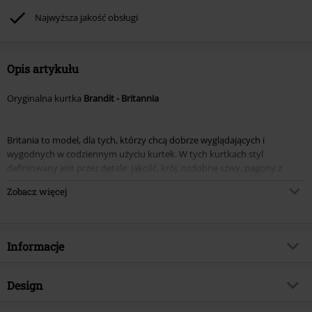
Rammstein, (Till) Lindemann, Böhse Onkelz, Broilers, Die Ärzte, Die Toten
Najwyższa jakość obsługi
Hosen, Metality oraz artykułów z donacją w cenie.
Opis artykułu
Oryginalna kurtka
Brandit - Britannia
Britania to model, dla tych, którzy chcą dobrze wyglądających i
wygodnych w codziennym użyciu kurtek. W tych kurtkach styl
definiowany jest przez detale: jakość, krój, ozdobne szwy, pagony z
guzikami, kołnierz-stójkę ze zintegrowanym kapturem.
Zobacz więcej
Charakter zapewnia lekki efekt zużycia. Wygodę - zakończenia rękawów
z regulowanymi mankietami. Kurtka wykonana z wysokiej jakości
materiału (100% bawełna) jest wyjątkowo łatwa w czyszczeniu i bardzo
Informacje
wszechstronna.
Numer artykułu
208646
Design
Tytuł:
Britannia Jacket