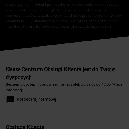
łączy się z innymi kodami promocyjnymi. Po wprowadzeniu kodu rabat
zostanie automatycznie uwzględniony w koszyku zakupowym. Nie
obejmuje: mediów, książek, biletów, voucherów prezentowych, artykułów:
Rammstein, (Till) Lindemann, Die Ärzte, Die Toten Hosen, Feine Sahne
Fischfilet, Broilers, Böhse Onkelz oraz artykułów z donacją w cenie.
Nasze Centrum Obsługi Klienta jest do Twojej
dyspozycji
Będziemy dostępni ponownie: Poniedziałek od 09:00 do 17:00.
Więcej
informacji
Rozpocznij rozmowę
Obsługa Klienta