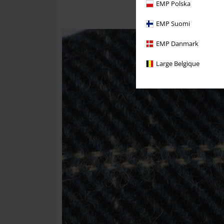
EMP Polska
EMP Suomi
EMP Danmark
Large Belgique