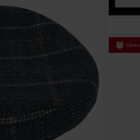
Ekstra
Kod vou
Obowiązuje tyl
Tylko online. 
Rabat zostani
realizacji zam
Nie łączy się 
itp.), książek
Böhse Onkelz, 
cenie.