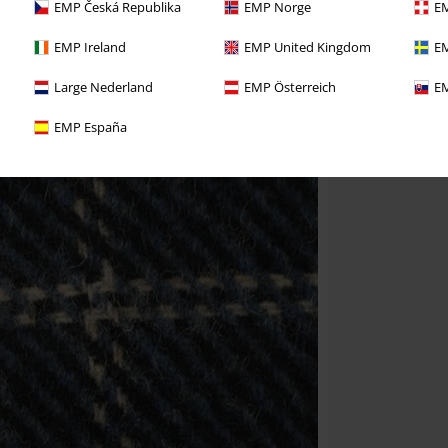
EMP Česká Republika
EMP Norge
EM
EMP Ireland
EMP United Kingdom
EM
Large Nederland
EMP Österreich
EM
EMP España