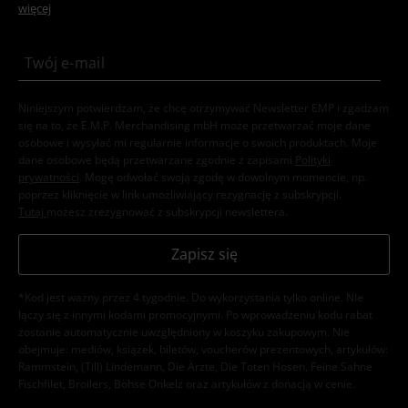
więcej
Niniejszym potwierdzam, że chcę otrzymywać Newsletter EMP i zgadzam
się na to, że E.M.P. Merchandising mbH może przetwarzać moje dane
osobowe i wysyłać mi regularnie informacje o swoich produktach. Moje
dane osobowe będą przetwarzane zgodnie z zapisami
Polityki
prywatności
. Mogę odwołać swoją zgodę w dowolnym momencie, np.
poprzez kliknięcie w link umożliwiający rezygnację z subskrypcji.
Tutaj
możesz zrezygnować z subskrypcji newslettera.
Zapisz się
*Kod jest ważny przez 4 tygodnie. Do wykorzystania tylko online. NIe
łączy się z innymi kodami promocyjnymi. Po wprowadzeniu kodu rabat
zostanie automatycznie uwzględniony w koszyku zakupowym. Nie
obejmuje: mediów, książek, biletów, voucherów prezentowych, artykułów:
Rammstein, (Till) Lindemann, Die Ärzte, Die Toten Hosen, Feine Sahne
Fischfilet, Broilers, Böhse Onkelz oraz artykułów z donacją w cenie.