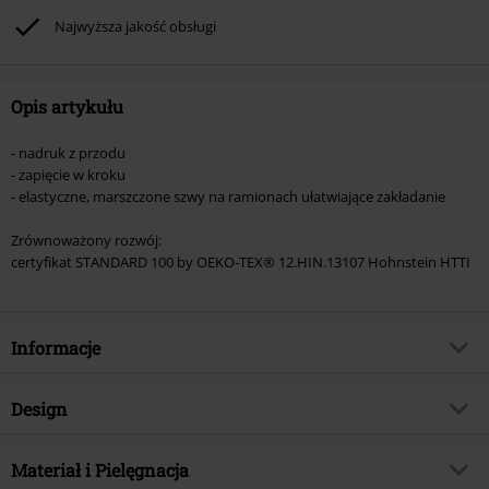
Rammstein, (Till) Lindemann, Böhse Onkelz, Broilers, Die Ärzte, Die Toten
Najwyższa jakość obsługi
Hosen, Metality oraz artykułów z donacją w cenie.
Opis artykułu
- nadruk z przodu
- zapięcie w kroku
- elastyczne, marszczone szwy na ramionach ułatwiające zakładanie
Zrównoważony rozwój:
certyfikat STANDARD 100 by OEKO-TEX® 12.HIN.13107 Hohnstein HTTI
Informacje
Numer artykułu
590939
Design
Tytuł:
Cookie Monster - Future Rock Star
Rodzaj artykułu
Body
TYLKO w EMP
Materiał i Pielęgnacja
Tak