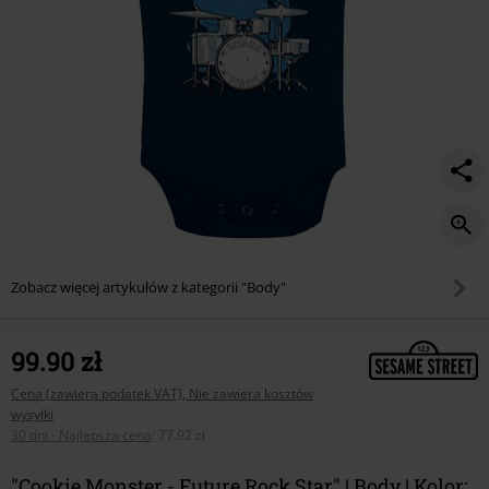
Zobacz więcej artykułów z kategorii "Body"
99.90 zł
Cena (zawiera podatek VAT), Nie zawiera kosztów
wysyłki
30 dni - Najlepsza cena
:
77.92 zł
"Cookie Monster - Future Rock Star" | Body | Kolor: