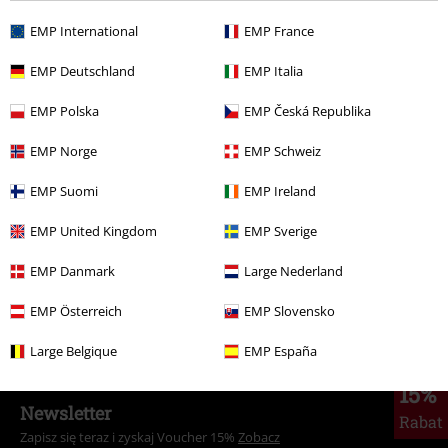
EMP International
EMP France
EMP Deutschland
EMP Italia
EMP Polska
EMP Česká Republika
Więcej kategorii. Więcej możliwości.
Wyprzedaż %
Filmy i Seriale
EMP Norge
EMP Schweiz
Wyprzedaż %
Mężczyźni
Odzież
EMP Suomi
EMP Ireland
Rozrywka
EMP United Kingdom
EMP Sverige
Dzieci
Niemowlęta (rozmiary do 92)
Body i Śpioszki
EMP Danmark
Large Nederland
Dzieci
Dzieci
Body i Śpioszki
EMP Österreich
EMP Slovensko
Large Belgique
EMP España
15%
Newsletter
Rabat
Zapisz się teraz i zyskaj Voucher 15%
Zobacz