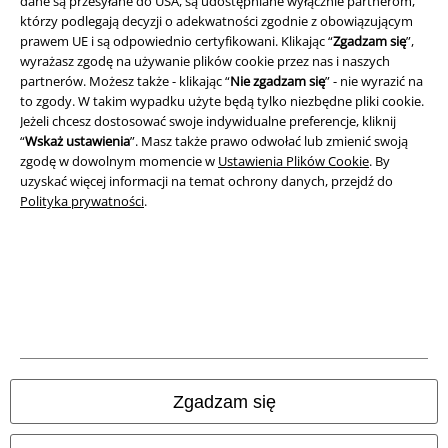
dane są przesyłane do USA, są udostępniane wyłącznie partnerom,
Dane firmy
którzy podlegają decyzji o adekwatności zgodnie z obowiązującym
prawem UE i są odpowiednio certyfikowani. Klikając “
Zgadzam się
”,
wyrażasz zgodę na używanie plików cookie przez nas i naszych
Polityka prywatności
partnerów. Możesz także - klikając “
Nie zgadzam się
” - nie wyrazić na
to zgody. W takim wypadku użyte będą tylko niezbędne pliki cookie.
Unieszkodliwianie odpadów i ochrona środowiska
Jeżeli chcesz dostosować swoje indywidualne preferencje, kliknij
“
Wskaż ustawienia
”. Masz także prawo odwołać lub zmienić swoją
Deklaracja Zgodności
zgodę w dowolnym momencie w
Ustawienia Plików Cookie
. By
uzyskać więcej informacji na temat ochrony danych, przejdź do
Informacje dotyczące dostępności
Polityka prywatności
.
Ustawienia Plików Cookie
Skorzystaj z prawa do odstąpienia od umowy
Wszystkie ceny zawierają podatek VAT. Nie zawierają
kosztów
wysyłki.
© 1986-2026 E.M.P. Merchandising HGmbH
Zgadzam się