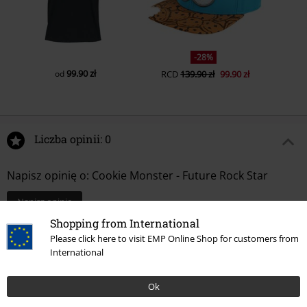
-28%
99.90 zł
od
RCD
139.90 zł
99.90 zł
Liczba opinii: 0
Napisz opinię o: Cookie Monster - Future Rock Star
Napisz opinię
Shopping from International
Please click here to visit EMP Online Shop for customers from
International
Ok