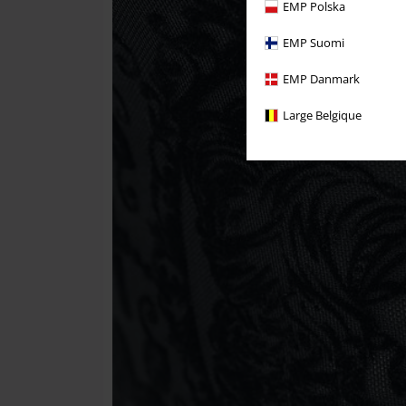
EMP Polska
EMP Suomi
EMP Danmark
Large Belgique