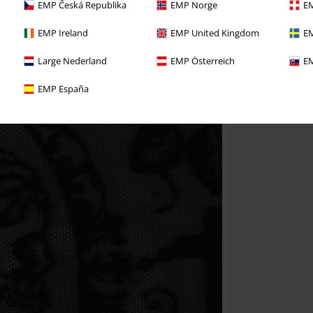
EMP Česká Republika
EMP Norge
EM
EMP Ireland
EMP United Kingdom
EM
Large Nederland
EMP Österreich
EM
EMP España