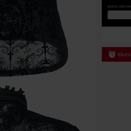
Jesteś członki
Ekstra
Kod vou
Obowiązuje tyl
Tylko online. 
Rabat zostani
realizacji zam
Nie łączy się 
itp.), książek
Böhse Onkelz, 
cenie.