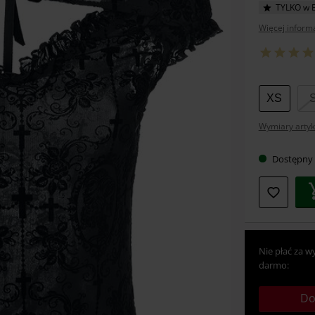
TYLKO w 
Więcej informa
Wybier
XS
swój
Wymiary artyk
rozmia
Dostępny
Nie płać za w
darmo:
Do