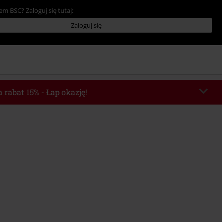
em BSC? Zaloguj się tutaj:
Zaloguj się
 rabat 15% - Łap okazję!
chera
AFTERWORK
Skopiuj kod
ko 2026-08-06 od godz. 16:00 do godz. 00:00.
Minimalna wartość zamówienia: 219.90 zł.
e automatycznie uwzględniony po wprowadzeniu kodu w czasie procesu
ówienia.
z innymi kodami promocyjnymi. Promocja nie obejmuje: mediów (płyt CD, LP,
, biletów, voucherów prezentowych, artykułów: Rammstein, (Till) Lindemann,
Broilers, Die Ärzte, Die Toten Hosen, Metality oraz artykułów z donacją w