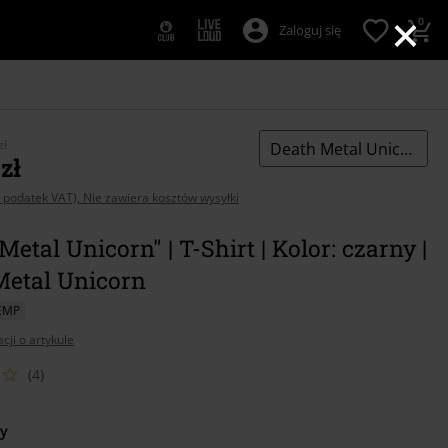
×
0
Zaloguj się
zł
Death Metal Unicorn
zł
 podatek VAT), Nie zawiera kosztów wysyłki
Metal Unicorn" | T-Shirt | Kolor: czarny |
Metal Unicorn
EMP
cji o artykule
(4)
z
y