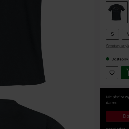
swój
rozmia
S
Wymiary artyk
Dostępny
Nie płać za w
darmo:
Do
Jesteś członki