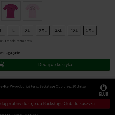
r
M
L
XL
XXL
3XL
4XL
5XL
ułu i tabela rozmiarów
 w magazynie
Dodaj do koszyka
ysyłkę. Wypróbuj już teraz Backstage Club przez 30 dni za
daj próbny dostęp do Backstage Club do koszyka
em BSC? Zaloguj się tutaj: