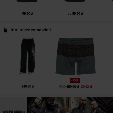
99.90 zł
89.90 zł
od
Inni także zamawiali
-75%
349.90 zł
RCD
159.90 zł
39.92 zł