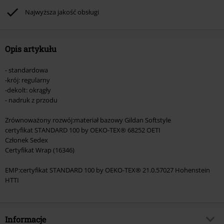
Rammstein, (Till) Lindemann, Böhse Onkelz, Broilers, Die Ärzte, Die Toten
Najwyższa jakość obsługi
Hosen, Metality oraz artykułów z donacją w cenie.
Opis artykułu
- standardowa
-krój: regularny
-dekolt: okrągły
- nadruk z przodu
Zrównoważony rozwój:materiał bazowy Gildan Softstyle
certyfikat STANDARD 100 by OEKO-TEX® 68252 OETI
Członek Sedex
Certyfikat Wrap (16346)
EMP:certyfikat STANDARD 100 by OEKO-TEX® 21.0.57027 Hohenstein
HTTI
Informacje