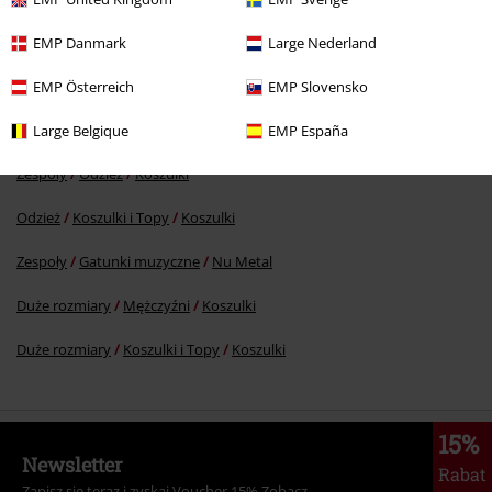
%
EMP Danmark
Large Nederland
69.90 zł
EMP Österreich
EMP Slovensko
Large Belgique
EMP España
Więcej kategorii. Więcej możliwości.
Zespoły
Odzież
Koszulki
Odzież
Koszulki i Topy
Koszulki
Zespoły
Gatunki muzyczne
Nu Metal
Duże rozmiary
Mężczyźni
Koszulki
Duże rozmiary
Koszulki i Topy
Koszulki
15%
Newsletter
Rabat
Zapisz się teraz i zyskaj Voucher 15%
Zobacz