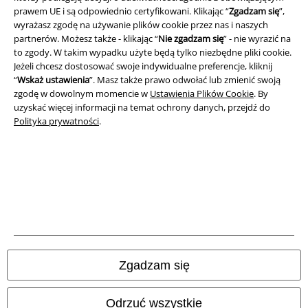
prawem UE i są odpowiednio certyfikowani. Klikając “
Zgadzam się
”,
Dane firmy
wyrażasz zgodę na używanie plików cookie przez nas i naszych
partnerów. Możesz także - klikając “
Nie zgadzam się
” - nie wyrazić na
Polityka prywatności
to zgody. W takim wypadku użyte będą tylko niezbędne pliki cookie.
Jeżeli chcesz dostosować swoje indywidualne preferencje, kliknij
“
Wskaż ustawienia
”. Masz także prawo odwołać lub zmienić swoją
Unieszkodliwianie odpadów i ochrona środowiska
zgodę w dowolnym momencie w
Ustawienia Plików Cookie
. By
uzyskać więcej informacji na temat ochrony danych, przejdź do
Deklaracja Zgodności
Polityka prywatności
.
Informacje dotyczące dostępności
Ustawienia Plików Cookie
Skorzystaj z prawa do odstąpienia od umowy
Wszystkie ceny zawierają podatek VAT. Nie zawierają
kosztów
wysyłki.
Zgadzam się
© 1986-2026 E.M.P. Merchandising HGmbH
Odrzuć wszystkie