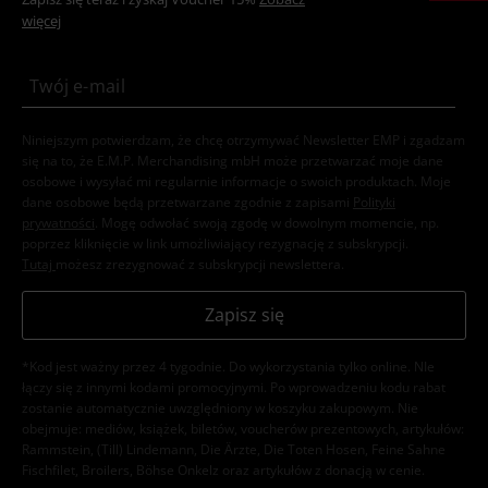
więcej
Niniejszym potwierdzam, że chcę otrzymywać Newsletter EMP i zgadzam
się na to, że E.M.P. Merchandising mbH może przetwarzać moje dane
osobowe i wysyłać mi regularnie informacje o swoich produktach. Moje
dane osobowe będą przetwarzane zgodnie z zapisami
Polityki
prywatności
. Mogę odwołać swoją zgodę w dowolnym momencie, np.
poprzez kliknięcie w link umożliwiający rezygnację z subskrypcji.
Tutaj
możesz zrezygnować z subskrypcji newslettera.
Zapisz się
*Kod jest ważny przez 4 tygodnie. Do wykorzystania tylko online. NIe
łączy się z innymi kodami promocyjnymi. Po wprowadzeniu kodu rabat
zostanie automatycznie uwzględniony w koszyku zakupowym. Nie
obejmuje: mediów, książek, biletów, voucherów prezentowych, artykułów:
Rammstein, (Till) Lindemann, Die Ärzte, Die Toten Hosen, Feine Sahne
Fischfilet, Broilers, Böhse Onkelz oraz artykułów z donacją w cenie.