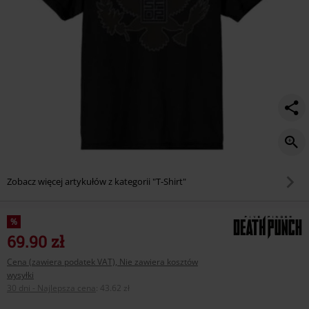
Zobacz więcej artykułów z kategorii "T-Shirt"
%
69.90 zł
Cena (zawiera podatek VAT), Nie zawiera kosztów
wysyłki
30 dni - Najlepsza cena
:
43.62 zł