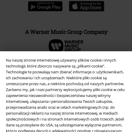
A Warner Music Group Company
Na naszej stronie internetowej używamy plików cookie i innych
technologii, które zbiorczo nazywane są „plikami cookie”.
Technologie te pozwalają nam zbierać informacje o: użytkownikach,
ich zachowaniu i ich urządzeniach. Niektóre pliki cookie są
umieszczane przez nas, a niektóre pochodzą od naszych partnerów.
Zarówno my, jak i nasi partnerzy wykorzystujemy pliki cookie w celu:
zapewnienia niezawodności i bezpieczeństwa naszej witryny
internetowej, ulepszania i personalizowania Twoich zakupów,
przeprowadzania analiz oraz w celach marketingowych (np. do
personalizacji reklam) na naszej stronie internetowej, w mediach
Informacje prawne
społecznościowych i na stronach internetowych osób trzecich. Jeżeli
dane są przesyłane do USA, są udostępniane wyłącznie partnerom,
Regulamin
którzy podlegają decyzji o adekwatności zgodnie z obowiązującym