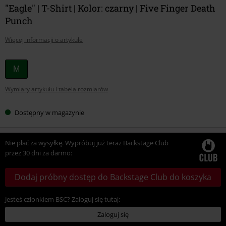
"Eagle" | T-Shirt | Kolor: czarny | Five Finger Death
Punch
Więcej informacji o artykule
Wybierz
M
swój
Wymiary artykułu i tabela rozmiarów
rozmiar
Dostępny w magazynie
Nie płać za wysyłkę. Wypróbuj już teraz Backstage Club
przez 30 dni za darmo:
Dodaj próbny dostęp do Backstage Club do koszyka
Jesteś członkiem BSC? Zaloguj się tutaj:
Zaloguj się