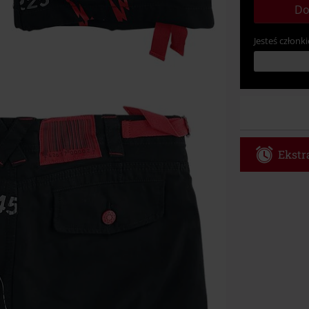
Do
Jesteś członki
Ekstra
Kod vou
Obowiązuje d
Tylko online. 
Rabat zostani
realizacji zam
Nie łączy się 
itp.), książek
Böhse Onkelz, 