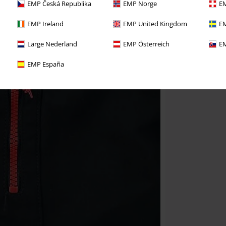
EMP Česká Republika
EMP Norge
EM
EMP Ireland
EMP United Kingdom
EM
Large Nederland
EMP Österreich
EM
EMP España