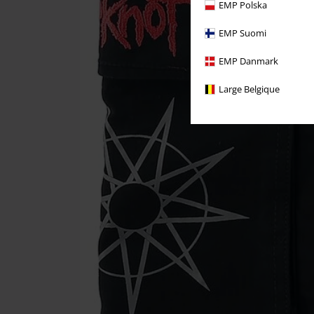
EMP Polska
EMP Suomi
EMP Danmark
Large Belgique