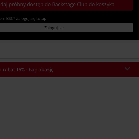
daj próbny dostęp do Backstage Club do koszyka
em BSC? Zaloguj się tutaj:
Zaloguj się
 rabat 15% - Łap okazję!
chera
WEEKEND
Skopiuj kod
o 2026-08-09
Minimalna wartość zamówienia: 219.90 zł.
e automatycznie uwzględniony po wprowadzeniu kodu w czasie procesu
ówienia.
z innymi kodami promocyjnymi. Promocja nie obejmuje: mediów (płyt CD, LP,
, biletów, voucherów prezentowych, artykułów: Rammstein, (Till) Lindemann,
Broilers, Die Ärzte, Die Toten Hosen, Metality oraz artykułów z donacją w