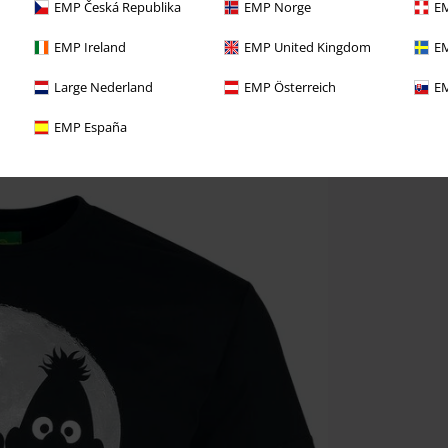
EMP Česká Republika
EMP Norge
EM
EMP Ireland
EMP United Kingdom
EM
Large Nederland
EMP Österreich
EM
EMP España