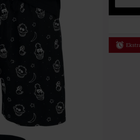
Ekstra
Kod vou
Obowiązuje d
Tylko online. 
Rabat zostani
realizacji zam
Nie łączy się 
itp.), książek
Böhse Onkelz, 
cenie.