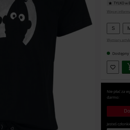
TYLKO w 
Więcej informa
Wybier
S
swój
Wymiary artyk
rozmia
Dostępny
Nie płać za w
darmo:
Do
Jesteś członki