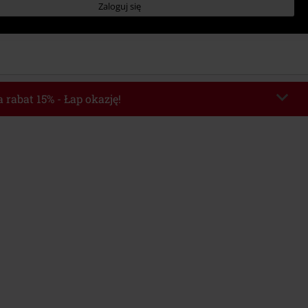
Zaloguj się
 rabat 15% - Łap okazję!
chera
WEEKEND
Skopiuj kod
o 2026-08-09
Minimalna wartość zamówienia: 219.90 zł.
e automatycznie uwzględniony po wprowadzeniu kodu w czasie procesu
ówienia.
z innymi kodami promocyjnymi. Promocja nie obejmuje: mediów (płyt CD, LP,
, biletów, voucherów prezentowych, artykułów: Rammstein, (Till) Lindemann,
Broilers, Die Ärzte, Die Toten Hosen, Metality oraz artykułów z donacją w