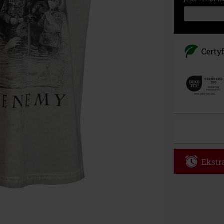
Certy
Ekstra
Kod vou
Obowiązuje d
Tylko online. 