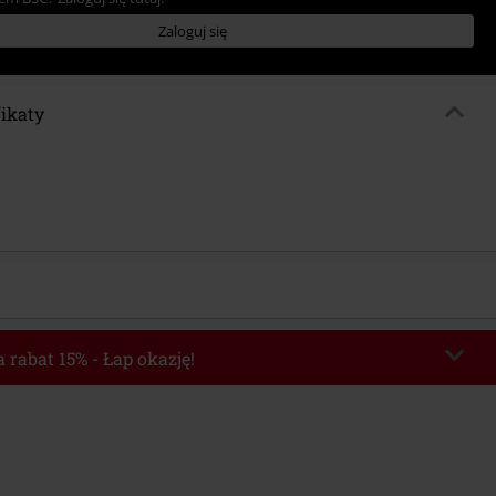
Zaloguj się
fikaty
 rabat 15% - Łap okazję!
chera
WEEKEND
Skopiuj kod
o 2026-08-09
Minimalna wartość zamówienia: 219.90 zł.