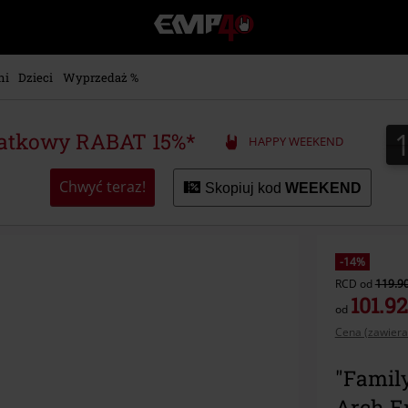
EMP
-
Merch
dla
ni
Dzieci
Wyprzedaż %
Fanów:
Muzyki,
Filmów,
atkowy RABAT 15%*
HAPPY WEEKEND
Seriali
i
Gier
Chwyć teraz!
Skopiuj kod
WEEKEND
-
Moda
Alternatywna.
-14%
RCD
od
119.90
101.92
od
Cena (zawiera
"Family
Arch 