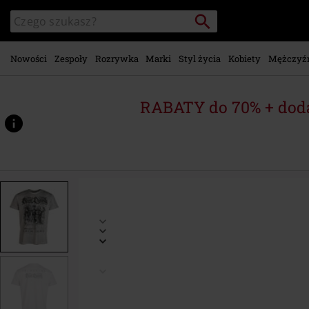
Przejdź do
Szukaj
Wyszukaj
głównej
katalog
zawartości
Nowości
Zespoły
Rozrywka
Marki
Styl życia
Kobiety
Mężczyź
RABATY do 70% + dod
https://www.emp-
shop.pl/p/family-
picture/578193.html