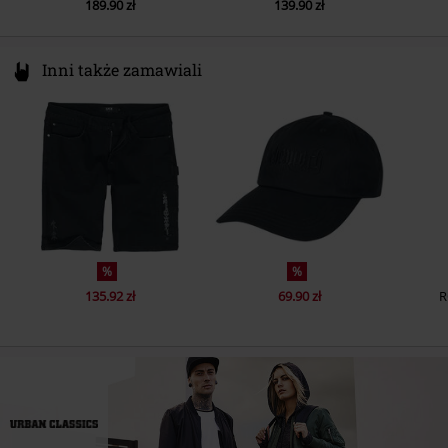
189.90 zł
139.90 zł
Inni także zamawiali
%
%
135.92 zł
69.90 zł
R