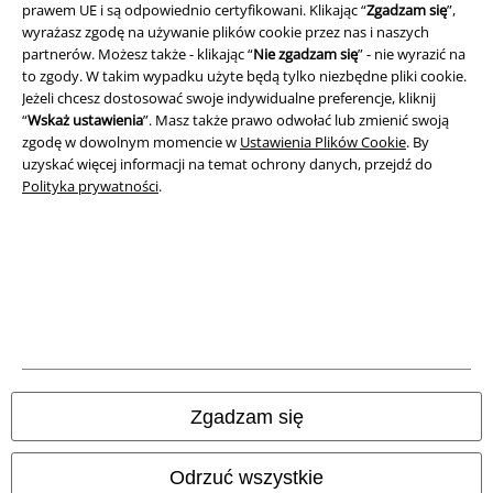
prawem UE i są odpowiednio certyfikowani. Klikając “
Zgadzam się
”,
Dane firmy
wyrażasz zgodę na używanie plików cookie przez nas i naszych
partnerów. Możesz także - klikając “
Nie zgadzam się
” - nie wyrazić na
Polityka prywatności
to zgody. W takim wypadku użyte będą tylko niezbędne pliki cookie.
Jeżeli chcesz dostosować swoje indywidualne preferencje, kliknij
“
Wskaż ustawienia
”. Masz także prawo odwołać lub zmienić swoją
Unieszkodliwianie odpadów i ochrona środowiska
zgodę w dowolnym momencie w
Ustawienia Plików Cookie
. By
uzyskać więcej informacji na temat ochrony danych, przejdź do
Deklaracja Zgodności
Polityka prywatności
.
Informacje dotyczące dostępności
Ustawienia Plików Cookie
Skorzystaj z prawa do odstąpienia od umowy
Wszystkie ceny zawierają podatek VAT. Nie zawierają
kosztów
wysyłki.
Zgadzam się
© 1986-2026 E.M.P. Merchandising HGmbH
Odrzuć wszystkie