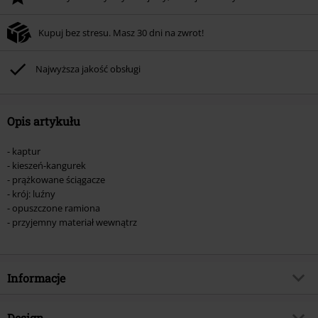
Rabat zostanie automatycznie uwzględniony po wprowadzeniu kodu w czasie
procesu realizacji zamówienia.
Kupuj bez stresu. Masz 30 dni na zwrot!
Nie łączy się z innymi kodami promocyjnymi. Promocja nie obejmuje: mediów
(płyt CD, LP, itp.), książek, biletów, voucherów prezentowych, artykułów:
Rammstein, (Till) Lindemann, Böhse Onkelz, Broilers, Die Ärzte, Die Toten
Najwyższa jakość obsługi
Hosen, Metality oraz artykułów z donacją w cenie.
Opis artykułu
- kaptur
- kieszeń-kangurek
- prążkowane ściągacze
- krój: luźny
- opuszczone ramiona
- przyjemny materiał wewnątrz
Informacje
Numer artykułu
570561
Design