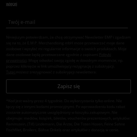
więcej
Niniejszym potwierdzam, że chcę otrzymywać Newsletter EMP i zgadzam
się na to, że E.M.P. Merchandising mbH może przetwarzać moje dane
osobowe i wysyłać mi regularnie informacje o swoich produktach. Moje
dane osobowe będą przetwarzane zgodnie z zapisami
Polityki
prywatności
. Mogę odwołać swoją zgodę w dowolnym momencie, np.
poprzez kliknięcie w link umożliwiający rezygnację z subskrypcji.
Tutaj
możesz zrezygnować z subskrypcji newslettera.
Zapisz się
*Kod jest ważny przez 4 tygodnie. Do wykorzystania tylko online. NIe
łączy się z innymi kodami promocyjnymi. Po wprowadzeniu kodu rabat
zostanie automatycznie uwzględniony w koszyku zakupowym. Nie
obejmuje: mediów, książek, biletów, voucherów prezentowych, artykułów:
Rammstein, (Till) Lindemann, Die Ärzte, Die Toten Hosen, Feine Sahne
Fischfilet, Broilers, Böhse Onkelz oraz artykułów z donacją w cenie.