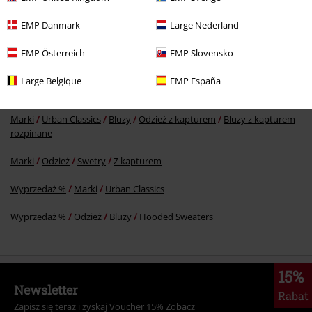
144.42 zł
od
EMP Danmark
Large Nederland
EMP Österreich
EMP Slovensko
Więcej kategorii. Więcej możliwości.
Large Belgique
EMP España
Marki
Urban Classics
Bluzy
Odzież z kapturem
Bluzy z kapturem
Marki
Urban Classics
Bluzy
Odzież z kapturem
Bluzy z kapturem
rozpinane
Marki
Odzież
Swetry
Z kapturem
Wyprzedaż %
Marki
Urban Classics
Wyprzedaż %
Odzież
Bluzy
Hooded Sweaters
15%
Newsletter
Rabat
Zapisz się teraz i zyskaj Voucher 15%
Zobacz