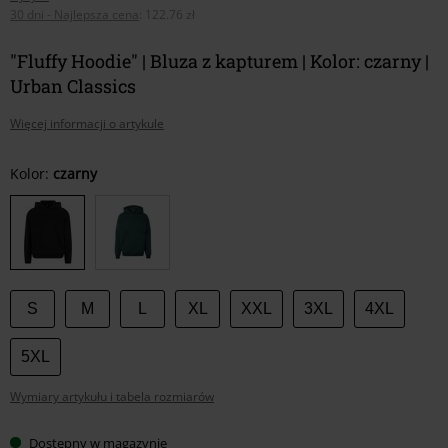
30 dni - Najlepsza cena
:
122.76 zł
"Fluffy Hoodie" | Bluza z kapturem | Kolor: czarny |
Urban Classics
Więcej informacji o artykule
Wybierz
Kolor:
czarny
swój
rozmiar
S
M
L
XL
XXL
3XL
4XL
5XL
Wymiary artykułu i tabela rozmiarów
Dostępny w magazynie