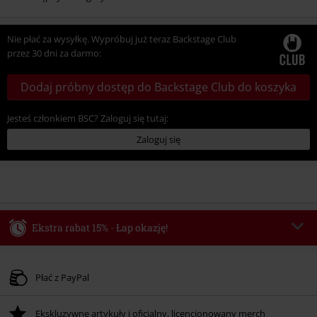
Nie płać za wysyłkę. Wypróbuj już teraz Backstage Club
przez 30 dni za darmo:
Dodaj próbny dostęp do Backstage Club do koszyka
Jesteś członkiem BSC? Zaloguj się tutaj:
Zaloguj się
Ekstra rabat 15% - Łap okazję!
Kod vouchera
WEEKEND
Skopiuj kod
Obowiązuje do 2026-08-09
Płać z PayPal
Tylko online. Minimalna wartość zamówienia: 219.90 zł.
Ekskluzywne artykuły i oficjalny, licencjonowany merch