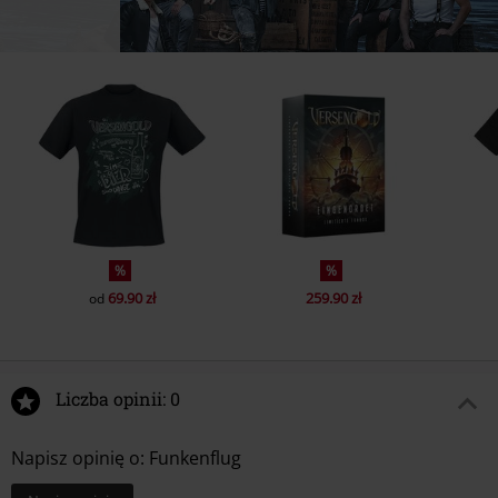
%
%
69.90 zł
259.90 zł
od
Liczba opinii: 0
Napisz opinię o: Funkenflug