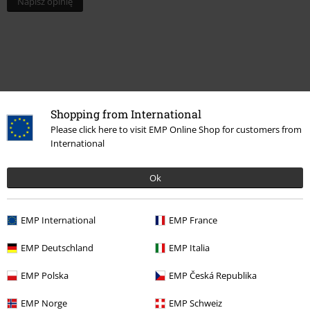
Napisz opinię
Shopping from International
Please click here to visit EMP Online Shop for customers from
International
Ok
Więcej kategorii. Więcej możliwości.
Zespoły
Media
CD
EMP International
EMP France
Zespoły
Top Bands
Versengold
EMP Deutschland
EMP Italia
Zespoły
Gatunki muzyczne
Rock
EMP Polska
EMP Česká Republika
Wyprzedaż %
Media
CDs
EMP Norge
EMP Schweiz