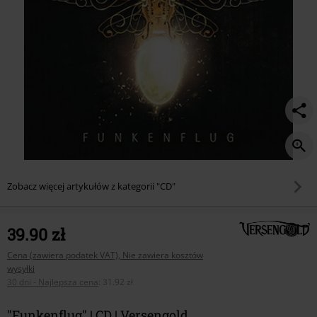
Zobacz więcej artykułów z kategorii "CD"
39.90 zł
Cena (zawiera podatek VAT), Nie zawiera kosztów
wysyłki
30 dni - Najlepsza cena
:
31.92 zł
"Funkenflug" | CD | Versengold