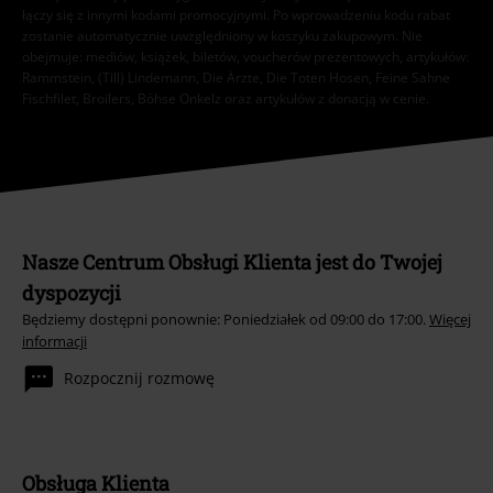
łączy się z innymi kodami promocyjnymi. Po wprowadzeniu kodu rabat
zostanie automatycznie uwzględniony w koszyku zakupowym. Nie
obejmuje: mediów, książek, biletów, voucherów prezentowych, artykułów:
Rammstein, (Till) Lindemann, Die Ärzte, Die Toten Hosen, Feine Sahne
Fischfilet, Broilers, Böhse Onkelz oraz artykułów z donacją w cenie.
Nasze Centrum Obsługi Klienta jest do Twojej
dyspozycji
Będziemy dostępni ponownie: Poniedziałek od 09:00 do 17:00.
Więcej
informacji
Rozpocznij rozmowę
Obsługa Klienta