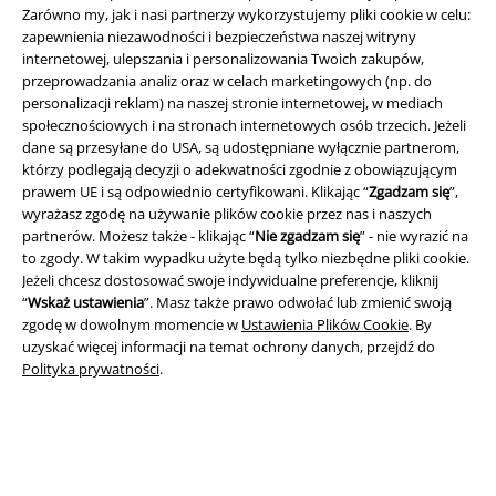
Zarówno my, jak i nasi partnerzy wykorzystujemy pliki cookie w celu:
zapewnienia niezawodności i bezpieczeństwa naszej witryny
internetowej, ulepszania i personalizowania Twoich zakupów,
Informacje prawne
przeprowadzania analiz oraz w celach marketingowych (np. do
Regulamin
personalizacji reklam) na naszej stronie internetowej, w mediach
społecznościowych i na stronach internetowych osób trzecich. Jeżeli
dane są przesyłane do USA, są udostępniane wyłącznie partnerom,
Dane firmy
którzy podlegają decyzji o adekwatności zgodnie z obowiązującym
prawem UE i są odpowiednio certyfikowani. Klikając “
Zgadzam się
”,
Polityka prywatności
wyrażasz zgodę na używanie plików cookie przez nas i naszych
partnerów. Możesz także - klikając “
Nie zgadzam się
” - nie wyrazić na
Unieszkodliwianie odpadów i ochrona środowiska
to zgody. W takim wypadku użyte będą tylko niezbędne pliki cookie.
Jeżeli chcesz dostosować swoje indywidualne preferencje, kliknij
Deklaracja Zgodności
“
Wskaż ustawienia
”. Masz także prawo odwołać lub zmienić swoją
zgodę w dowolnym momencie w
Ustawienia Plików Cookie
. By
uzyskać więcej informacji na temat ochrony danych, przejdź do
Informacje dotyczące dostępności
Polityka prywatności
.
Ustawienia Plików Cookie
Skorzystaj z prawa do odstąpienia od umowy