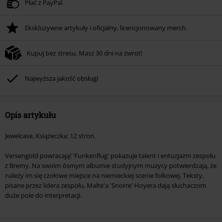
Płać z PayPal
Ekskluzywne artykuły i oficjalny, licencjonowany merch
Kupuj bez stresu. Masz 30 dni na zwrot!
Najwyższa jakość obsługi
Opis artykułu
Jewelcase, Książeczka: 12 stron.
Versengold powracają! 'Funkenflug' pokazuje talent i entuzjazm zespołu
z Bremy. Na swoim ósmym albumie studyjnym muzycy potwierdzają, że
należy im się czołowe miejsce na niemieckiej scenie folkowej. Teksty,
pisane przez lidera zespołu, Malte'a 'Snorre' Hoyera dają słuchaczom
duże pole do interpretacji.