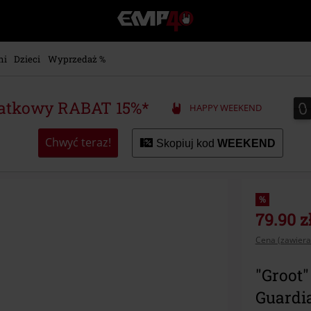
EMP
-
Merch
dla
ni
Dzieci
Wyprzedaż %
Fanów:
Muzyki,
Filmów,
0
0
atkowy RABAT 15%*
HAPPY WEEKEND
Seriali
i
Gier
Chwyć teraz!
Skopiuj kod
WEEKEND
-
Moda
Alternatywna.
%
79.90 z
Cena (zawiera
"Groot"
Guardi