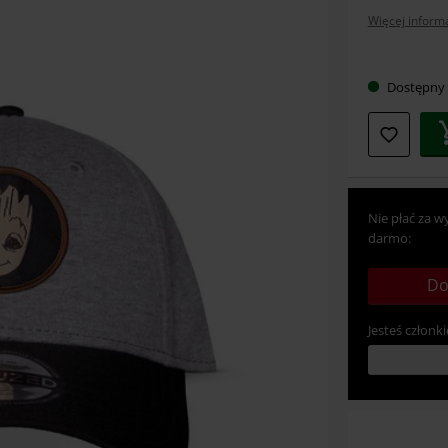
Więcej informa
Wybier
Dostępny
swój
rozmia
Nie płać za w
darmo:
Do
Jesteś członki