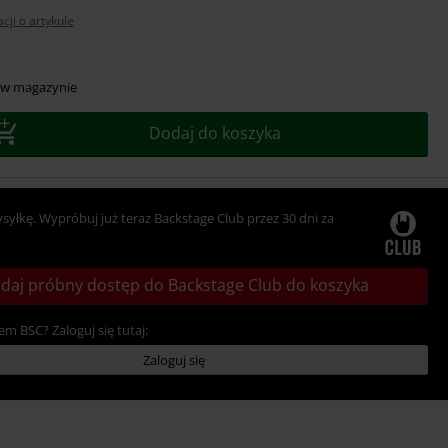
cji o artykule
z
 w magazynie
r
Dodaj do koszyka
ysyłkę. Wypróbuj już teraz Backstage Club przez 30 dni za
daj próbny dostęp do Backstage Club do koszyka
em BSC? Zaloguj się tutaj:
Zaloguj się