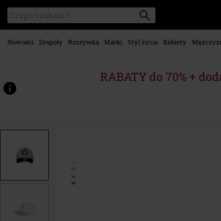
Przejdź do
Szukaj
Wyszukaj
głównej
katalog
zawartości
Nowości
Zespoły
Rozrywka
Marki
Styl życia
Kobiety
Mężczyź
RABATY do 70% + dod
https://www.emp-
shop.pl/p/groot/580677St.html