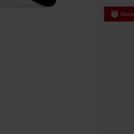
Ekstra
Kod vou
Obowiązuje d
Tylko online. 
Rabat zostani
realizacji zam
Nie łączy się 
itp.), książek
Böhse Onkelz, 
cenie.