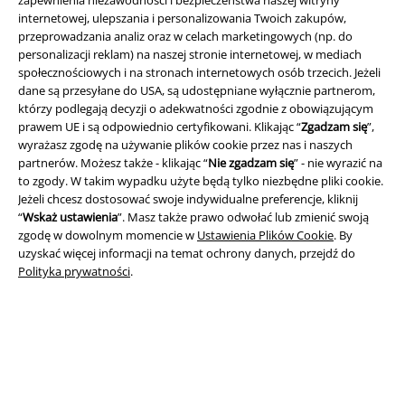
internetowej, ulepszania i personalizowania Twoich zakupów,
przeprowadzania analiz oraz w celach marketingowych (np. do
personalizacji reklam) na naszej stronie internetowej, w mediach
Informacje prawne
społecznościowych i na stronach internetowych osób trzecich. Jeżeli
Regulamin
dane są przesyłane do USA, są udostępniane wyłącznie partnerom,
którzy podlegają decyzji o adekwatności zgodnie z obowiązującym
prawem UE i są odpowiednio certyfikowani. Klikając “
Zgadzam się
”,
Dane firmy
wyrażasz zgodę na używanie plików cookie przez nas i naszych
partnerów. Możesz także - klikając “
Nie zgadzam się
” - nie wyrazić na
Polityka prywatności
to zgody. W takim wypadku użyte będą tylko niezbędne pliki cookie.
Jeżeli chcesz dostosować swoje indywidualne preferencje, kliknij
Unieszkodliwianie odpadów i ochrona środowiska
“
Wskaż ustawienia
”. Masz także prawo odwołać lub zmienić swoją
zgodę w dowolnym momencie w
Ustawienia Plików Cookie
. By
Deklaracja Zgodności
uzyskać więcej informacji na temat ochrony danych, przejdź do
Polityka prywatności
.
Informacje dotyczące dostępności
Ustawienia Plików Cookie
Skorzystaj z prawa do odstąpienia od umowy