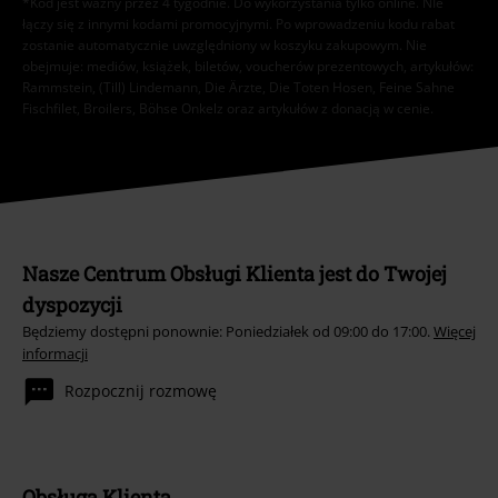
*Kod jest ważny przez 4 tygodnie. Do wykorzystania tylko online. NIe
łączy się z innymi kodami promocyjnymi. Po wprowadzeniu kodu rabat
zostanie automatycznie uwzględniony w koszyku zakupowym. Nie
obejmuje: mediów, książek, biletów, voucherów prezentowych, artykułów:
Rammstein, (Till) Lindemann, Die Ärzte, Die Toten Hosen, Feine Sahne
Fischfilet, Broilers, Böhse Onkelz oraz artykułów z donacją w cenie.
Nasze Centrum Obsługi Klienta jest do Twojej
dyspozycji
Będziemy dostępni ponownie: Poniedziałek od 09:00 do 17:00.
Więcej
informacji
Rozpocznij rozmowę
Obsługa Klienta