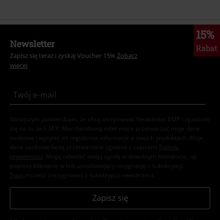
15%
Newsletter
Rabat
Zapisz się teraz i zyskaj Voucher 15%
Zobacz
więcej
Niniejszym potwierdzam, że chcę otrzymywać Newsletter EMP i zgadzam
się na to, że E.M.P. Merchandising mbH może przetwarzać moje dane
osobowe i wysyłać mi regularnie informacje o swoich produktach. Moje
dane osobowe będą przetwarzane zgodnie z zapisami
Polityki
prywatności
. Mogę odwołać swoją zgodę w dowolnym momencie, np.
poprzez kliknięcie w link umożliwiający rezygnację z subskrypcji.
Tutaj
możesz zrezygnować z subskrypcji newslettera.
Zapisz się