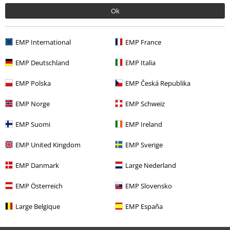
Ok
EMP International
EMP France
EMP Deutschland
EMP Italia
EMP Polska
EMP Česká Republika
109.90 zł
EMP Norge
EMP Schweiz
Więcej kategorii. Więcej możliwości.
EMP Suomi
EMP Ireland
Odzież & akcesoria
Góra
Koszulki
EMP United Kingdom
EMP Sverige
Motywy
Festiwale i Koncerty
Merch-zespolow
EMP Danmark
Large Nederland
Mężczyźni
Odzież
Koszulki & topy
Koszulki
EMP Österreich
EMP Slovensko
Zespoły
Gatunki muzyczne
Nu Metal
Large Belgique
EMP España
Zespoły
Odzież
Koszulki