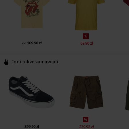
Kieszenie
Bez kieszeni
Kolor
żółty
%
109.90 zł
od
69.90 zł
Inni także zamawiali
%
399.90 zł
239.92 zł