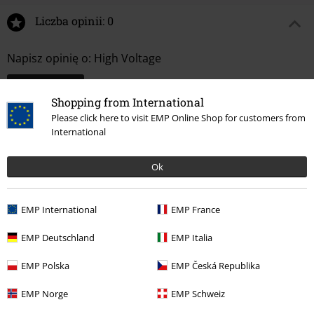
Liczba opinii: 0
Napisz opinię o: High Voltage
Napisz opinię
Shopping from International
Please click here to visit EMP Online Shop for customers from
International
Ok
EMP International
EMP France
EMP Deutschland
EMP Italia
Ostatnia wizyta
EMP Polska
EMP Česká Republika
EMP Norge
EMP Schweiz