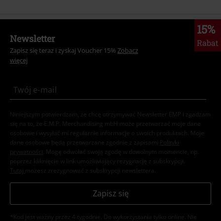
15%
Newsletter
Rabat
Zapisz się teraz i zyskaj Voucher 15%
Zobacz
więcej
Niniejszym potwierdzam, że chcę otrzymywać Newsletter EMP i zgadzam
się na to, że E.M.P. Merchandising mbH może przetwarzać moje dane
osobowe i wysyłać mi regularnie informacje o swoich produktach. Moje
dane osobowe będą przetwarzane zgodnie z zapisami
Polityki
prywatności
. Mogę odwołać swoją zgodę w dowolnym momencie, np.
poprzez kliknięcie w link umożliwiający rezygnację z subskrypcji.
Tutaj
możesz zrezygnować z subskrypcji newslettera.
Zapisz się
*Kod jest ważny przez 4 tygodnie. Do wykorzystania tylko online. NIe