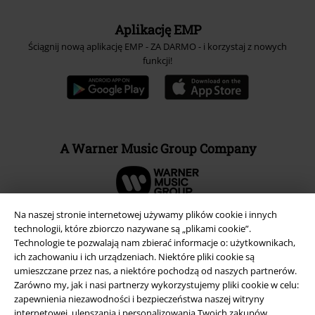
Aplikację EMP
Ściągnij nową aplikację EMP - ZA DARMO - i korzystaj z nowych
funkcji!
A Warner Music Group Company
Na naszej stronie internetowej używamy plików cookie i innych
technologii, które zbiorczo nazywane są „plikami cookie”.
Technologie te pozwalają nam zbierać informacje o: użytkownikach,
ich zachowaniu i ich urządzeniach. Niektóre pliki cookie są
umieszczane przez nas, a niektóre pochodzą od naszych partnerów.
Zarówno my, jak i nasi partnerzy wykorzystujemy pliki cookie w celu:
zapewnienia niezawodności i bezpieczeństwa naszej witryny
internetowej, ulepszania i personalizowania Twoich zakupów,