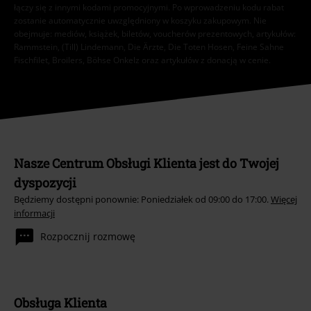
łączy się z innymi kodami promocyjnymi. Po wprowadzeniu kodu rabat
zostanie automatycznie uwzględniony w koszyku zakupowym. Nie
obejmuje: mediów, książek, biletów, voucherów prezentowych, artykułów:
Rammstein, (Till) Lindemann, Die Ärzte, Die Toten Hosen, Feine Sahne
Fischfilet, Broilers, Böhse Onkelz oraz artykułów z donacją w cenie.
Nasze Centrum Obsługi Klienta jest do Twojej
dyspozycji
Będziemy dostępni ponownie: Poniedziałek od 09:00 do 17:00.
Więcej
informacji
Rozpocznij rozmowę
Obsługa Klienta