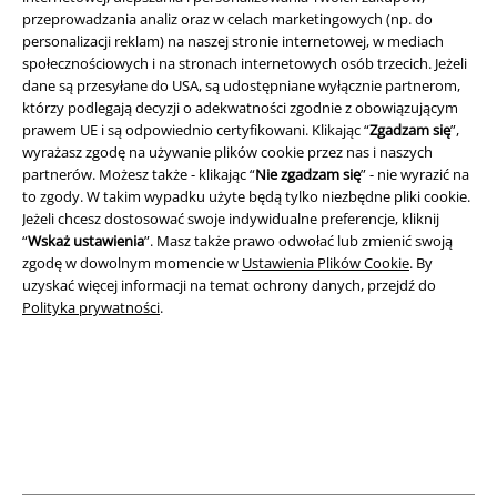
przeprowadzania analiz oraz w celach marketingowych (np. do
personalizacji reklam) na naszej stronie internetowej, w mediach
Informacje prawne
społecznościowych i na stronach internetowych osób trzecich. Jeżeli
dane są przesyłane do USA, są udostępniane wyłącznie partnerom,
Regulamin
którzy podlegają decyzji o adekwatności zgodnie z obowiązującym
prawem UE i są odpowiednio certyfikowani. Klikając “
Zgadzam się
”,
Dane firmy
wyrażasz zgodę na używanie plików cookie przez nas i naszych
partnerów. Możesz także - klikając “
Nie zgadzam się
” - nie wyrazić na
to zgody. W takim wypadku użyte będą tylko niezbędne pliki cookie.
Polityka prywatności
Jeżeli chcesz dostosować swoje indywidualne preferencje, kliknij
“
Wskaż ustawienia
”. Masz także prawo odwołać lub zmienić swoją
Unieszkodliwianie odpadów i ochrona środowiska
zgodę w dowolnym momencie w
Ustawienia Plików Cookie
. By
uzyskać więcej informacji na temat ochrony danych, przejdź do
Deklaracja Zgodności
Polityka prywatności
.
Informacje dotyczące dostępności
Ustawienia Plików Cookie
Skorzystaj z prawa do odstąpienia od umowy