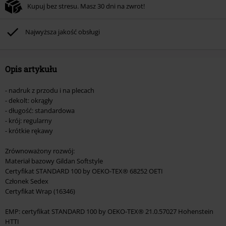
Kupuj bez stresu. Masz 30 dni na zwrot!
Nie łączy się z innymi kodami promocyjnymi. Promocja nie obejmuje: mediów
(płyt CD, LP, itp.), książek, biletów, voucherów prezentowych, artykułów:
Rammstein, (Till) Lindemann, Böhse Onkelz, Broilers, Die Ärzte, Die Toten
Najwyższa jakość obsługi
Hosen, Metality oraz artykułów z donacją w cenie.
Opis artykułu
- nadruk z przodu i na plecach
- dekolt: okrągły
- długość: standardowa
- krój: regularny
- krótkie rękawy
Zrównoważony rozwój:
Materiał bazowy Gildan Softstyle
Certyfikat STANDARD 100 by OEKO-TEX® 68252 OETI
Członek Sedex
Certyfikat Wrap (16346)
EMP: certyfikat STANDARD 100 by OEKO-TEX® 21.0.57027 Hohenstein
HTTI