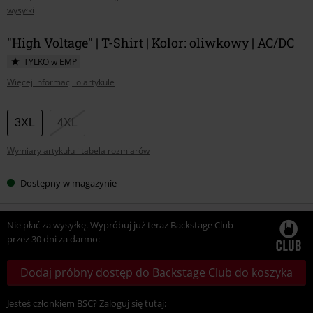
wysyłki
"High Voltage" | T-Shirt | Kolor: oliwkowy | AC/DC
TYLKO w EMP
Więcej informacji o artykule
Wybierz
3XL
4XL
swój
Wymiary artykułu i tabela rozmiarów
rozmiar
Dostępny w magazynie
Nie płać za wysyłkę. Wypróbuj już teraz Backstage Club
przez 30 dni za darmo:
Dodaj próbny dostęp do Backstage Club do koszyka
Jesteś członkiem BSC? Zaloguj się tutaj: