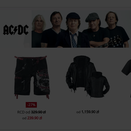
-27%
1,159.90 zł
RCD
od
329.90 zł
od
239.90 zł
od