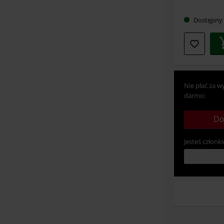
Dostępny
Nie płać za w
darmo:
Do
Jesteś członki