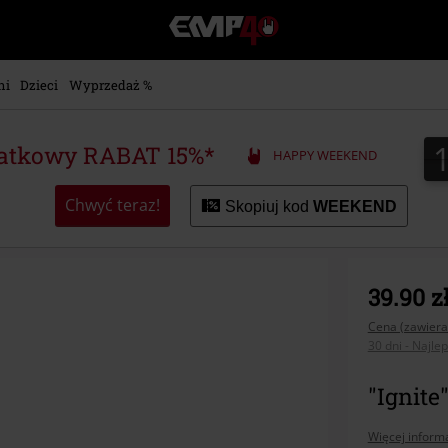
EMP
-
Merch
dla
ni
Dzieci
Wyprzedaż %
Fanów:
Muzyki,
Filmów,
atkowy RABAT 15%*
HAPPY WEEKEND
Seriali
i
Gier
Chwyć teraz!
Skopiuj kod
WEEKEND
-
Moda
Alternatywna.
39.90 z
Cena (zawiera
30 dni - Najle
"Ignite"
Więcej informa