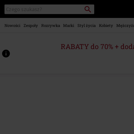
Przejdź do
Szukaj
Wyszukaj
głównej
katalog
zawartości
Nowości
Zespoły
Rozrywka
Marki
Styl życia
Kobiety
Mężczyź
RABATY do 70% + dod
https://www.emp-
shop.pl/p/ignite/525223St.html