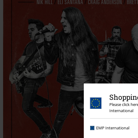
Shopping
Please click he
International
EMP International