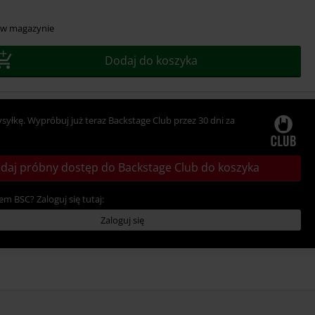
 w magazynie
Dodaj do koszyka
ysyłkę. Wypróbuj już teraz Backstage Club przez 30 dni za
daj próbny dostęp do Backstage Club do koszyka
em BSC? Zaloguj się tutaj:
Zaloguj się