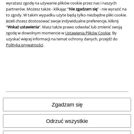
wyrażasz zgodę na używanie plików cookie przez nas i naszych
partnerów. Możesz także - klikając “
Nie zgadzam się
” - nie wyrazić na
Polityka prywatności
to zgody. W takim wypadku użyte będą tylko niezbędne pliki cookie.
Jeżeli chcesz dostosować swoje indywidualne preferencje, kliknij
Unieszkodliwianie odpadów i ochrona środowiska
“
Wskaż ustawienia
”. Masz także prawo odwołać lub zmienić swoją
zgodę w dowolnym momencie w
Ustawienia Plików Cookie
. By
Deklaracja Zgodności
uzyskać więcej informacji na temat ochrony danych, przejdź do
Polityka prywatności
.
Informacje dotyczące dostępności
Ustawienia Plików Cookie
Skorzystaj z prawa do odstąpienia od umowy
Wszystkie ceny zawierają podatek VAT. Nie zawierają
kosztów
wysyłki.
Zgadzam się
© 1986-2026 E.M.P. Merchandising HGmbH
Odrzuć wszystkie