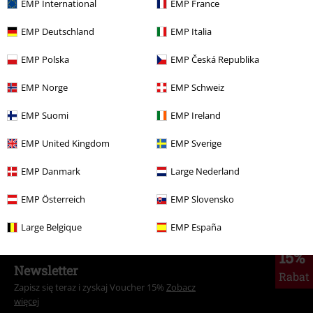
EMP International
EMP France
279.90 zł
EMP Deutschland
EMP Italia
EMP Polska
EMP Česká Republika
Więcej kategorii. Więcej możliwości.
Odzież
Kurtki
Kurtki zimowe
EMP Norge
EMP Schweiz
Wyprzedaż %
Odzież
Kurtki i Płaszcze
Kurtki zimowe
EMP Suomi
EMP Ireland
Marki
Odzież
Kurtki
EMP United Kingdom
EMP Sverige
Mężczyźni
Odzież
Kurtki
Kurtki zimowe
EMP Danmark
Large Nederland
Motywy
Basics
Odzież
Kurtki
EMP Österreich
EMP Slovensko
Large Belgique
EMP España
15%
Newsletter
Rabat
Zapisz się teraz i zyskaj Voucher 15%
Zobacz
więcej