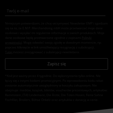
Niniejszym potwierdzam, że chcę otrzymywać Newsletter EMP i zgadzam
się na to, że E.M.P. Merchandising mbH może przetwarzać moje dane
osobowe i wysyłać mi regularnie informacje o swoich produktach. Moje
dane osobowe będą przetwarzane zgodnie z zapisami
Polityki
prywatności
. Mogę odwołać swoją zgodę w dowolnym momencie, np.
poprzez kliknięcie w link umożliwiający rezygnację z subskrypcji.
Tutaj
możesz zrezygnować z subskrypcji newslettera.
Zapisz się
*Kod jest ważny przez 4 tygodnie. Do wykorzystania tylko online. NIe
łączy się z innymi kodami promocyjnymi. Po wprowadzeniu kodu rabat
zostanie automatycznie uwzględniony w koszyku zakupowym. Nie
obejmuje: mediów, książek, biletów, voucherów prezentowych, artykułów:
Rammstein, (Till) Lindemann, Die Ärzte, Die Toten Hosen, Feine Sahne
Fischfilet, Broilers, Böhse Onkelz oraz artykułów z donacją w cenie.