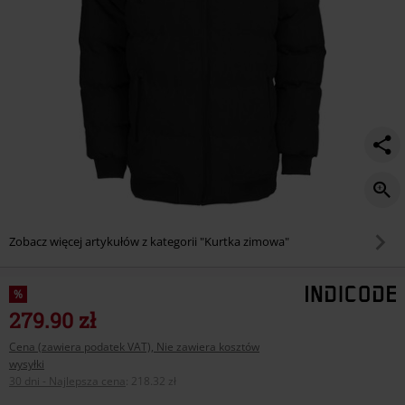
Zobacz więcej artykułów z kategorii "Kurtka zimowa"
%
279.90 zł
Cena (zawiera podatek VAT), Nie zawiera kosztów
wysyłki
30 dni - Najlepsza cena
:
218.32 zł