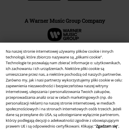
A Warner Music Group Company
Na naszej stronie internetowej używamy plików cookie i innych
technologii, które zbiorczo nazywane są „plikami cookie”.
Technologie te pozwalają nam zbierać informacje o: użytkownikach,
ich zachowaniu i ich urządzeniach. Niektóre pliki cookie są
umieszczane przez nas, a niektóre pochodzą od naszych partnerów.
Zarówno my, jak i nasi partnerzy wykorzystujemy pliki cookie w celu:
zapewnienia niezawodności i bezpieczeństwa naszej witryny
internetowej, ulepszania i personalizowania Twoich zakupów,
przeprowadzania analiz oraz w celach marketingowych (np. do
personalizacji reklam) na naszej stronie internetowej, w mediach
Informacje prawne
społecznościowych i na stronach internetowych osób trzecich. Jeżeli
Regulamin
dane są przesyłane do USA, są udostępniane wyłącznie partnerom,
którzy podlegają decyzji o adekwatności zgodnie z obowiązującym
prawem UE i są odpowiednio certyfikowani. Klikając “
Zgadzam się
”,
Dane firmy