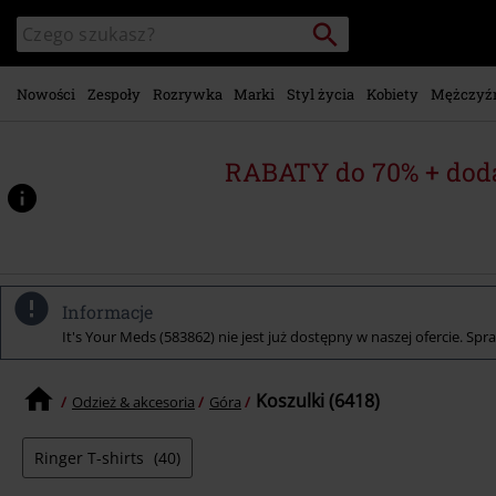
Przejdź do
Szukaj
Wyszukaj
głównej
katalog
zawartości
Nowości
Zespoły
Rozrywka
Marki
Styl życia
Kobiety
Mężczyź
RABATY do 70% + dod
Informacje
It's Your Meds (583862) nie jest już dostępny w naszej ofercie. Spr
Koszulki (6418)
Odzież & akcesoria
Góra
Ringer T-shirts
(40)