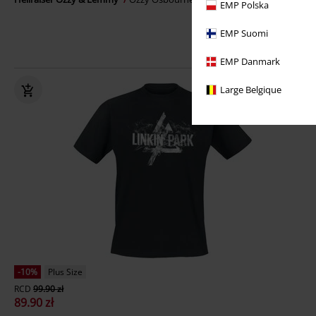
EMP Polska
EMP Suomi
EMP Danmark
Large Belgique
-10%
Plus Size
RCD
99.90 zł
89.90 zł