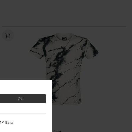
Ok
-60%
TYLKO w EMP
RCD
od
149.90 zł
P Italia
59.42 zł
od
Rebel Soul
RED by EMP
T-Shirt