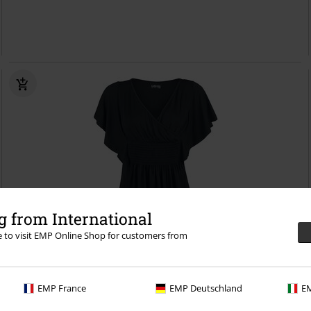
 from International
re to visit EMP Online Shop for customers from
TYLKO w EMP
Plus Size
RCD
od
169.90 zł
EMP France
EMP Deutschland
EM
119.90 zł
od
Princess Of The Night
Gothicana by EMP
T-Shirt