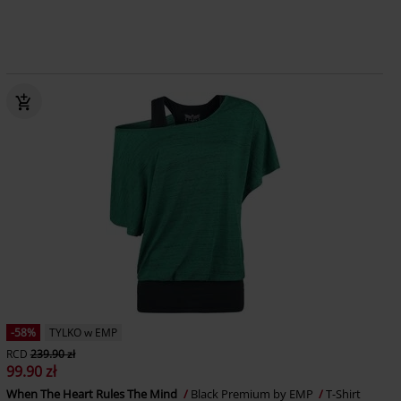
-58%
TYLKO w EMP
RCD
239.90 zł
99.90 zł
When The Heart Rules The Mind
Black Premium by EMP
T-Shirt