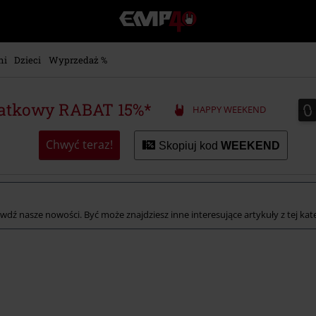
EMP
-
Merch
dla
ni
Dzieci
Wyprzedaż %
Fanów:
Muzyki,
Filmów,
0
0
atkowy RABAT 15%*
HAPPY WEEKEND
Seriali
i
Gier
Chwyć teraz!
Skopiuj kod
WEEKEND
-
Moda
Alternatywna.
awdź nasze nowości. Być może znajdziesz inne interesujące artykuły z tej kate