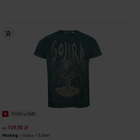
%
TYLKO w EMP
109.90 zł
od
Working
Gojira
T-Shirt