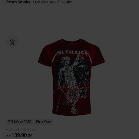
Prism Smoke
Linkin Park
T-Shirt
TYLKO w EMP
Plus Size
RCD
od
179.90 zł
139.90 zł
od