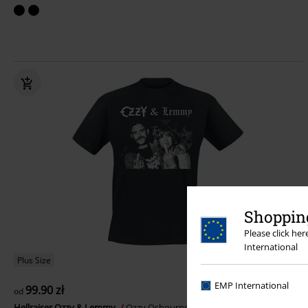
Shopping
Please click he
International
Plus Size
EMP International
99.90 zł
od
Hellraiser Ozzy & Lemmy
Ozzy Osbourne
T-Shirt