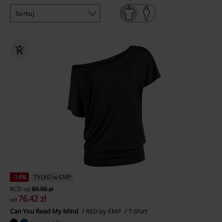
-14%
TYLKO w EMP
RCD
od
89.90 zł
76.42 zł
od
Can You Read My Mind
RED by EMP
T-Shirt