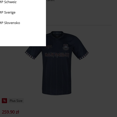
P Schweiz
P Sverige
P Slovensko
%
Plus Size
259.90 zł