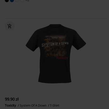
+8
99.90 zł
Toxicity
System Of A Down
T-Shirt