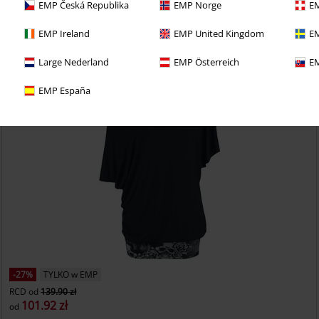
EMP Česká Republika
EMP Norge
EM
EMP Ireland
EMP United Kingdom
EM
Large Nederland
EMP Österreich
EM
EMP España
-27%
TYLKO w EMP
RCD
od
139.90 zł
101.92 zł
od