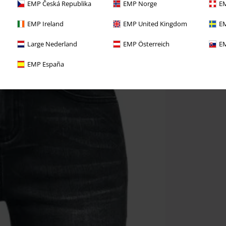
EMP Česká Republika
EMP Norge
EM
EMP Ireland
EMP United Kingdom
EM
Large Nederland
EMP Österreich
EM
EMP España