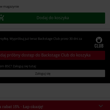
 w magazynie
Dodaj do koszyka
ysyłkę. Wypróbuj już teraz Backstage Club przez 30 dni za
daj próbny dostęp do Backstage Club do koszyka
em BSC? Zaloguj się tutaj:
Zaloguj się
 rabat 15% - Łap okazję!