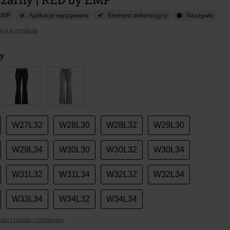
EMP
Aplikacja wyszywana
Element dekoracyjny
Naszywki
cji o artykule
z
y
r
W27L32
W28L30
W28L32
W29L30
W29L34
W30L30
W30L32
W30L34
W31L32
W31L34
W32L32
W32L34
W33L34
W34L32
W34L34
ułu i tabela rozmiarów