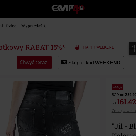
EMP
-
Merch
dla
ni
Dzieci
Wyprzedaż %
Fanów:
Muzyki,
Filmów,
atkowy RABAT 15%*
HAPPY WEEKEND
Seriali
i
Gier
Chwyć teraz!
Skopiuj kod
WEEKEND
-
Moda
Alternatywna.
-44%
RCD
od
289.90
161.42
od
Cena (zawiera
"Jil - 
Kolor: 