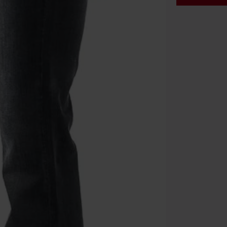
Kod vou
Obowiązuje d
Tylko online. 
Rabat zostani
realizacji zam
Nie łączy się 
itp.), książek
Böhse Onkelz, 
cenie.