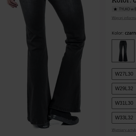
TYLKO w 
Więcej informa
Wybier
Kolor:
czarn
swój
rozmia
W27L30
W29L32
W31L30
W33L32
Wymiary artyk