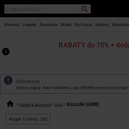
Przejdź do
Szukaj
Wyszukaj
głównej
katalog
zawartości
Nowości
Zespoły
Rozrywka
Marki
Styl życia
Kobiety
Mężczyź
RABATY do 70% + dod
Informacje
Justice League - Bats Halloween Logo (590395) nie jest już dostępny
Koszulki (6388)
Odzież & akcesoria
Góra
Ringer T-shirts
(39)