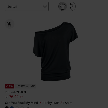
-14%
TYLKO w EMP
RCD
od
89.90 zł
76.42 zł
od
Can You Read My Mind
RED by EMP
T-Shirt