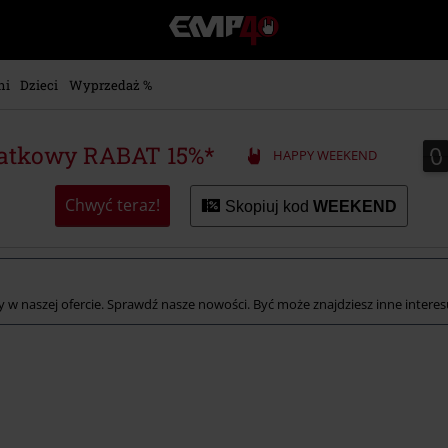
EMP
-
Merch
dla
ni
Dzieci
Wyprzedaż %
Fanów:
Muzyki,
Filmów,
0
0
atkowy RABAT 15%*
HAPPY WEEKEND
Seriali
i
Gier
Chwyć teraz!
Skopiuj kod
WEEKEND
-
Moda
Alternatywna.
 w naszej ofercie. Sprawdź nasze nowości. Być może znajdziesz inne interesuj