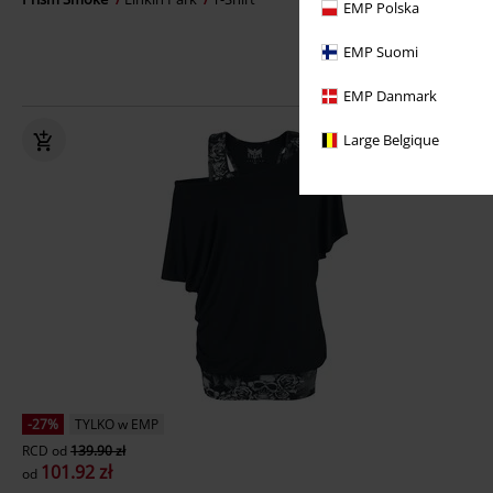
EMP Polska
EMP Suomi
EMP Danmark
Large Belgique
-27%
TYLKO w EMP
RCD
od
139.90 zł
101.92 zł
od