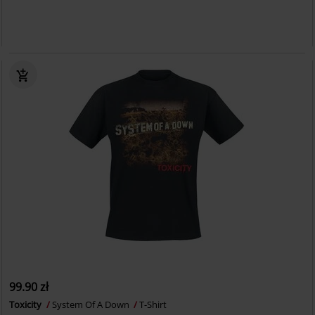
99.90 zł
Toxicity
System Of A Down
T-Shirt