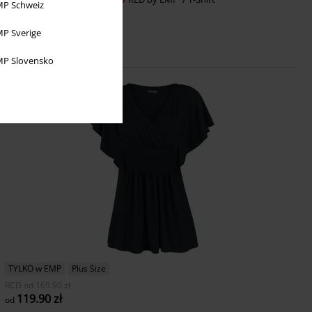
P Schweiz
P Sverige
P Slovensko
TYLKO w EMP
Plus Size
RCD
od
169.90 zł
119.90 zł
od