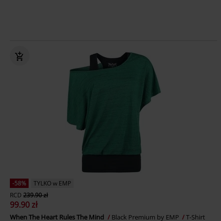
-58%
TYLKO w EMP
RCD
239.90 zł
99.90 zł
When The Heart Rules The Mind
Black Premium by EMP
T-Shirt