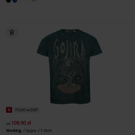
+9
%
TYLKO w EMP
109.90 zł
od
Working
Gojira
T-Shirt