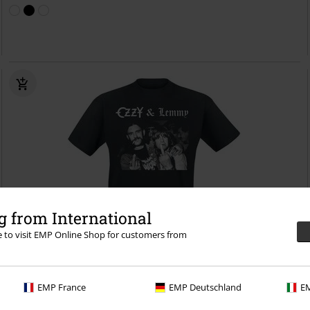
 from International
re to visit EMP Online Shop for customers from
Plus Size
EMP France
EMP Deutschland
EM
99.90 zł
od
Hellraiser Ozzy & Lemmy
Ozzy Osbourne
T-Shirt