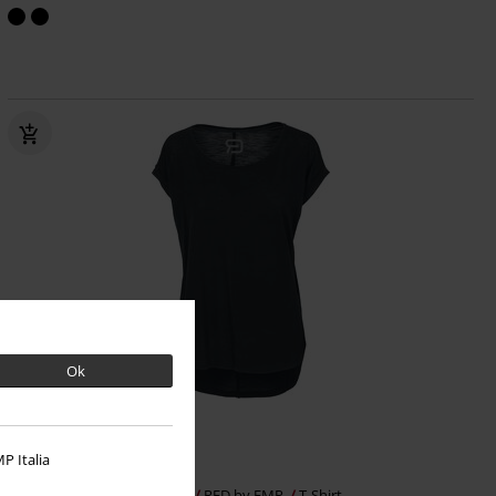
Ok
TYLKO w EMP
Plus Size
P Italia
59.90 zł
od
Long Back Shaped Slub Tee
RED by EMP
T-Shirt