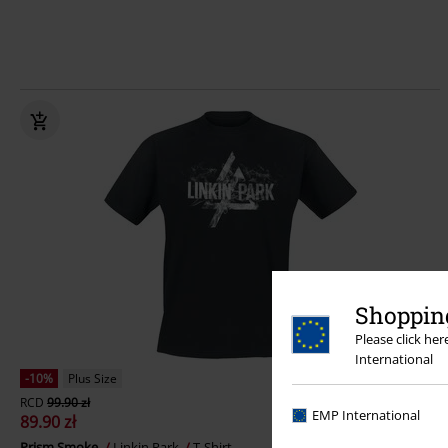
Shopping
Please click he
International
-10%
Plus Size
RCD
99.90 zł
EMP International
89.90 zł
Prism Smoke
Linkin Park
T-Shirt