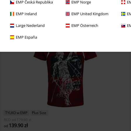
EMP Česká Republika
EMP Norge
EM
EMP Ireland
EMP United Kingdom
EM
Large Nederland
EMP Österreich
EM
EMP España
TYLKO w EMP
Plus Size
RCD
od
179.90 zł
139.90 zł
od