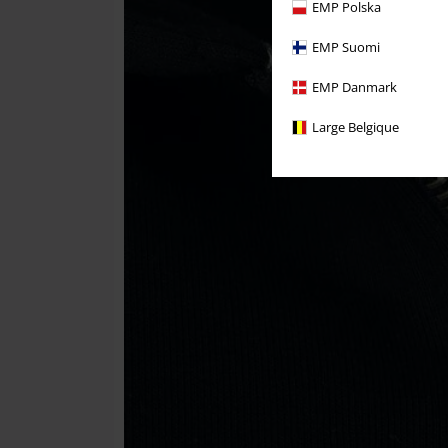
EMP Polska
EMP Suomi
EMP Danmark
Large Belgique