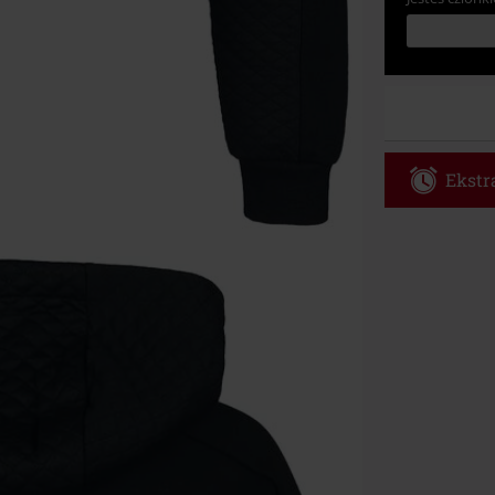
Ekstra
Kod vou
Obowiązuje d
Tylko online. 
Rabat zostani
realizacji zam
Nie łączy się 
itp.), książek
Böhse Onkelz, 
cenie.