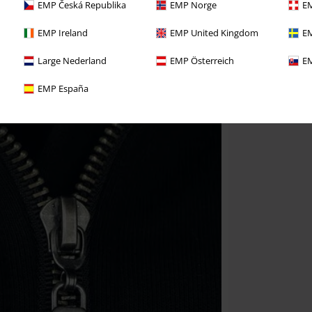
EMP Česká Republika
EMP Norge
EM
EMP Ireland
EMP United Kingdom
EM
Large Nederland
EMP Österreich
EM
EMP España