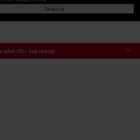
Zaloguj się
 rabat 15% - Łap okazję!
chera
WEEKEND
Skopiuj kod
o 2026-08-09
Minimalna wartość zamówienia: 219.90 zł.
e automatycznie uwzględniony po wprowadzeniu kodu w czasie procesu
ówienia.
z innymi kodami promocyjnymi. Promocja nie obejmuje: mediów (płyt CD, LP,
, biletów, voucherów prezentowych, artykułów: Rammstein, (Till) Lindemann,
Broilers, Die Ärzte, Die Toten Hosen, Metality oraz artykułów z donacją w