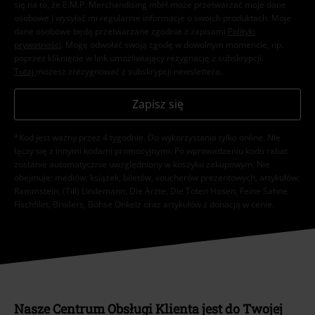
się na to, że E.M.P. Merchandising mbH może przetwarzać moje dane
osobowe i wysyłać mi regularnie informacje o swoich produktach. Moje
dane osobowe będą przetwarzane zgodnie z zapisami
Polityki
prywatności
. Mogę odwołać swoją zgodę w dowolnym momencie, np.
poprzez kliknięcie w link umożliwiający rezygnację z subskrypcji.
Tutaj
możesz zrezygnować z subskrypcji newslettera.
Zapisz się
*Kod jest ważny przez 4 tygodnie. Do wykorzystania tylko online. NIe
łączy się z innymi kodami promocyjnymi. Po wprowadzeniu kodu rabat
zostanie automatycznie uwzględniony w koszyku zakupowym. Nie
obejmuje: mediów, książek, biletów, voucherów prezentowych, artykułów:
Rammstein, (Till) Lindemann, Die Ärzte, Die Toten Hosen, Feine Sahne
Fischfilet, Broilers, Böhse Onkelz oraz artykułów z donacją w cenie.
Nasze Centrum Obsługi Klienta jest do Twojej