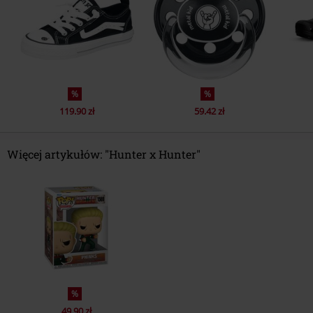
%
%
119.90 zł
59.42 zł
Więcej artykułów: "Hunter x Hunter"
%
49.90 zł