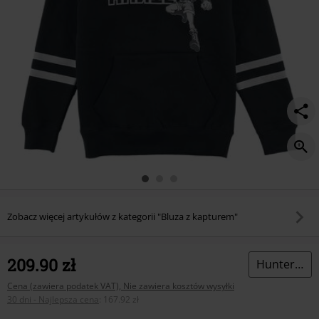
Zobacz więcej artykułów z kategorii "Bluza z kapturem"
209.90 zł
Hunter x Hunter
Cena (zawiera podatek VAT), Nie zawiera kosztów wysyłki
30 dni - Najlepsza cena
:
167.92 zł