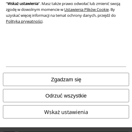
“
Wskaż ustawienia
”. Masz także prawo odwołać lub zmienić swoją
Deklaracja Zgodności
zgodę w dowolnym momencie w
Ustawienia Plików Cookie
. By
uzyskać więcej informacji na temat ochrony danych, przejdź do
Informacje dotyczące dostępności
Polityka prywatności
.
Ustawienia Plików Cookie
Skorzystaj z prawa do odstąpienia od umowy
Wszystkie ceny zawierają podatek VAT. Nie zawierają
kosztów
wysyłki.
© 1986-2026 E.M.P. Merchandising HGmbH
Zgadzam się
Odrzuć wszystkie
Sklepy internetowe EMP
Wskaż ustawienia
EMP International
EMP France