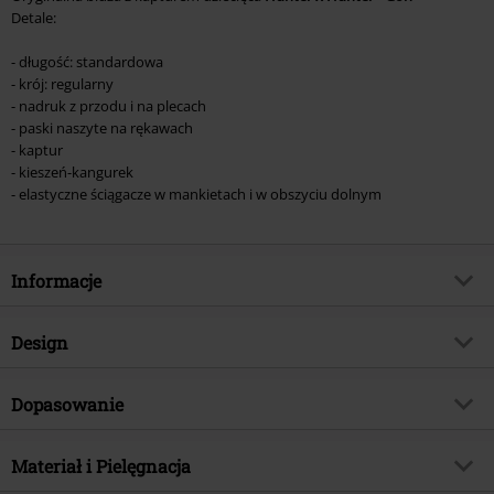
Detale:
- długość: standardowa
- krój: regularny
- nadruk z przodu i na plecach
- paski naszyte na rękawach
- kaptur
- kieszeń-kangurek
- elastyczne ściągacze w mankietach i w obszyciu dolnym
Informacje
Numer artykułu
522860
Design
Tytuł:
Kids - Gon
Rodzaj artykułu
Bluza z kapturem
Kategoria produktu
Dopasowanie
Merch dla Fanów, Seriale, Anime
Wzór
Jednolity
Signature Collection
Nie
Długość (odzież)
Normalna
Nadruk
Materiał i Pielęgnacja
Tak
Licencja
Oficjalnie licencjonowany produkt