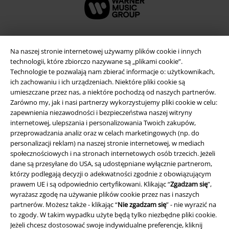
Na naszej stronie internetowej używamy plików cookie i innych
technologii, które zbiorczo nazywane są „plikami cookie”.
Technologie te pozwalają nam zbierać informacje o: użytkownikach,
ich zachowaniu i ich urządzeniach. Niektóre pliki cookie są
umieszczane przez nas, a niektóre pochodzą od naszych partnerów.
Zarówno my, jak i nasi partnerzy wykorzystujemy pliki cookie w celu:
zapewnienia niezawodności i bezpieczeństwa naszej witryny
internetowej, ulepszania i personalizowania Twoich zakupów,
Informacje prawne
przeprowadzania analiz oraz w celach marketingowych (np. do
personalizacji reklam) na naszej stronie internetowej, w mediach
Regulamin
społecznościowych i na stronach internetowych osób trzecich. Jeżeli
dane są przesyłane do USA, są udostępniane wyłącznie partnerom,
Dane firmy
którzy podlegają decyzji o adekwatności zgodnie z obowiązującym
prawem UE i są odpowiednio certyfikowani. Klikając “
Zgadzam się
”,
wyrażasz zgodę na używanie plików cookie przez nas i naszych
Polityka prywatności
partnerów. Możesz także - klikając “
Nie zgadzam się
” - nie wyrazić na
to zgody. W takim wypadku użyte będą tylko niezbędne pliki cookie.
Unieszkodliwianie odpadów i ochrona środowiska
Jeżeli chcesz dostosować swoje indywidualne preferencje, kliknij