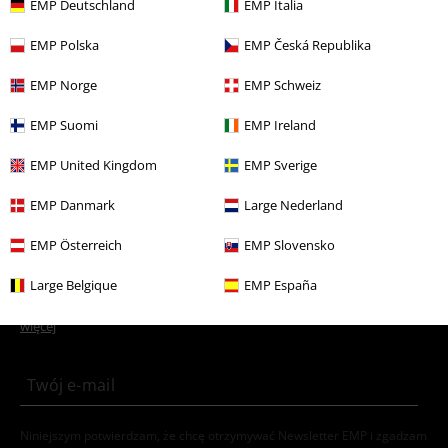
EMP Deutschland
EMP Italia
Rozrywka
EMP Polska
EMP Česká Republika
Odzież
Swetry i Bluzy
Bluzy i Swetry
EMP Norge
EMP Schweiz
Nowości
Odzież
Odzież dziecięca
EMP Suomi
EMP Ireland
Motywy
Czarna odzież
EMP United Kingdom
EMP Sverige
Wyprzedaż %
Mężczyźni
Odzież
EMP Danmark
Large Nederland
EMP Österreich
EMP Slovensko
15%
Newsletter
Large Belgique
EMP España
Rabat
Zapisz się teraz i zyskaj Voucher 15%
Zobacz
więcej
Niniejszym potwierdzam, że chcę otrzymywać Newsletter EMP i zgadzam