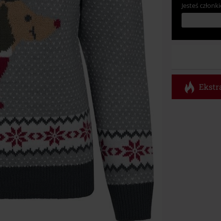
Jesteś członki
Ekstra
Kod vou
Obowiązuje d
Tylko online. 
Rabat zostani
realizacji zam
Nie łączy się 
itp.), książek
Böhse Onkelz, 
cenie.