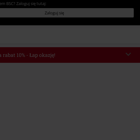
em BSC? Zaloguj się tutaj:
Zaloguj się
 rabat 10% - Łap okazję!
chera
FLASH
Skopiuj kod
o 2026-08-11
Minimalna wartość zamówienia: 219.90 zł.
e automatycznie uwzględniony po wprowadzeniu kodu w czasie procesu
ówienia.
z innymi kodami promocyjnymi. Promocja nie obejmuje: mediów (płyt CD, LP,
, biletów, voucherów prezentowych, artykułów: Rammstein, (Till) Lindemann,
Broilers, Die Ärzte, Die Toten Hosen, Metality oraz artykułów z donacją w