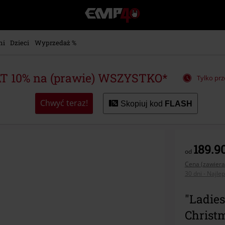
EMP
-
Merch
dla
ni
Dzieci
Wyprzedaż %
Fanów:
Muzyki,
Filmów,
T 10% na (prawie) WSZYSTKO*
Tylko prz
Seriali
i
Gier
Chwyć teraz!
Skopiuj kod
FLASH
-
Moda
Alternatywna.
189.90
od
Cena (zawiera
30 dni - Najle
"Ladies
Christm