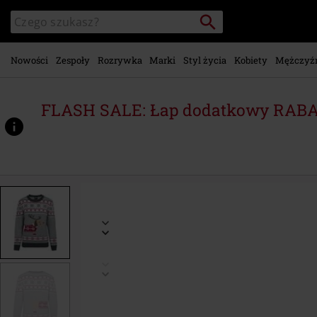
Przejdź do
Szukaj
Wyszukaj
głównej
katalog
zawartości
Nowości
Zespoły
Rozrywka
Marki
Styl życia
Kobiety
Mężczyź
FLASH SALE: Łap dodatkowy RABA
https://www.emp-
shop.pl/p/ladies-
sausage-
dog-
christmas-
sweater/384040.html