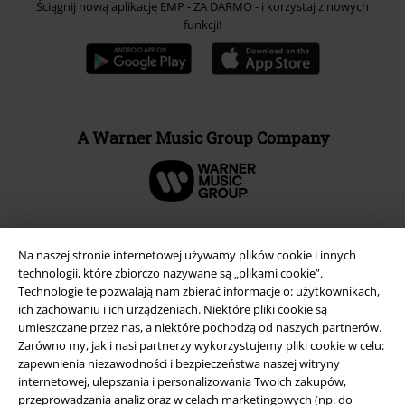
Ściągnij nową aplikację EMP - ZA DARMO - i korzystaj z nowych
funkcji!
A Warner Music Group Company
Na naszej stronie internetowej używamy plików cookie i innych
technologii, które zbiorczo nazywane są „plikami cookie”.
Technologie te pozwalają nam zbierać informacje o: użytkownikach,
ich zachowaniu i ich urządzeniach. Niektóre pliki cookie są
umieszczane przez nas, a niektóre pochodzą od naszych partnerów.
Zarówno my, jak i nasi partnerzy wykorzystujemy pliki cookie w celu:
zapewnienia niezawodności i bezpieczeństwa naszej witryny
internetowej, ulepszania i personalizowania Twoich zakupów,
Informacje prawne
przeprowadzania analiz oraz w celach marketingowych (np. do