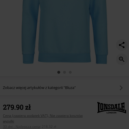
Zobacz więcej artykułów z kategorii "Bluza"
279.90 zł
Cena (zawiera podatek VAT), Nie zawiera kosztów
wysyłki
30 dni - Najlepsza cena
:
218.32 zł