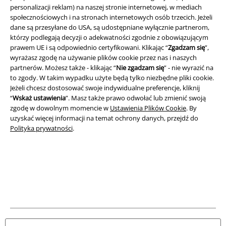
personalizacji reklam) na naszej stronie internetowej, w mediach
Regulamin
społecznościowych i na stronach internetowych osób trzecich. Jeżeli
dane są przesyłane do USA, są udostępniane wyłącznie partnerom,
którzy podlegają decyzji o adekwatności zgodnie z obowiązującym
Dane firmy
prawem UE i są odpowiednio certyfikowani. Klikając “
Zgadzam się
”,
wyrażasz zgodę na używanie plików cookie przez nas i naszych
Polityka prywatności
partnerów. Możesz także - klikając “
Nie zgadzam się
” - nie wyrazić na
to zgody. W takim wypadku użyte będą tylko niezbędne pliki cookie.
Unieszkodliwianie odpadów i ochrona środowiska
Jeżeli chcesz dostosować swoje indywidualne preferencje, kliknij
“
Wskaż ustawienia
”. Masz także prawo odwołać lub zmienić swoją
Deklaracja Zgodności
zgodę w dowolnym momencie w
Ustawienia Plików Cookie
. By
uzyskać więcej informacji na temat ochrony danych, przejdź do
Polityka prywatności
.
Informacje dotyczące dostępności
Ustawienia Plików Cookie
Skorzystaj z prawa do odstąpienia od umowy
Wszystkie ceny zawierają podatek VAT. Nie zawierają
kosztów
wysyłki.
© 1986-2026 E.M.P. Merchandising HGmbH