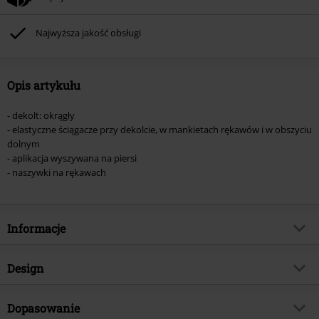
(płyt CD, LP, itp.), książek, biletów, voucherów prezentowych, artykułów:
Rammstein, (Till) Lindemann, Böhse Onkelz, Broilers, Die Ärzte, Die Toten
Najwyższa jakość obsługi
Hosen, Metality oraz artykułów z donacją w cenie.
Opis artykułu
- dekolt: okrągły
- elastyczne ściągacze przy dekolcie, w mankietach rękawów i w obszyciu
dolnym
- aplikacja wyszywana na piersi
- naszywki na rękawach
Informacje
Numer artykułu
575892
Design
Tytuł:
Lawins
Rodzaj artykułu
Bluza
Brand
Dopasowanie
Lonsdale London