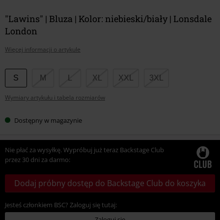
"Lawins" | Bluza | Kolor: niebieski/biały | Lonsdale
London
Więcej informacji o artykule
Wybierz
S
M
L
XL
XXL
3XL
swój
Wymiary artykułu i tabela rozmiarów
rozmiar
Dostępny w magazynie
Nie płać za wysyłkę. Wypróbuj już teraz Backstage Club
przez 30 dni za darmo:
Dodaj próbny dostęp do Backstage Club do koszyka
Jesteś członkiem BSC? Zaloguj się tutaj:
Zaloguj się