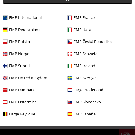
EMP International
EMP France
EMP Deutschland
EMP Italia
EMP Polska
EMP Česká Republika
Więcej kategorii. Więcej możliwości.
EMP Norge
EMP Schweiz
Marki
Odzież
Swetry
EMP Suomi
EMP Ireland
Marki
Lonsdale London
Bluzy
Bluzy
EMP United Kingdom
EMP Sverige
Nowości
Odzież
Bluzy
Bluzy
EMP Danmark
Large Nederland
Motywy
Streetwear
Streetwear – Mężczyźni
EMP Österreich
EMP Slovensko
Odzież & akcesoria
Góra
Bluzy
Large Belgique
EMP España