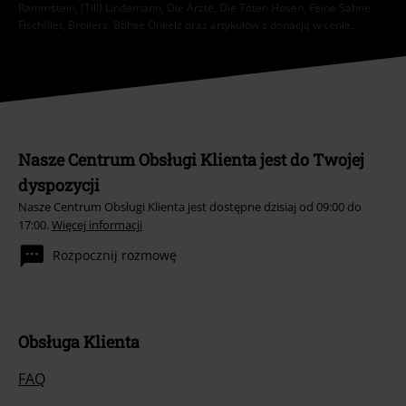
Rammstein, (Till) Lindemann, Die Ärzte, Die Toten Hosen, Feine Sahne
Fischfilet, Broilers, Böhse Onkelz oraz artykułów z donacją w cenie.
Nasze Centrum Obsługi Klienta jest do Twojej
dyspozycji
Nasze Centrum Obsługi Klienta jest dostępne dzisiaj od 09:00 do
17:00.
Więcej informacji
Rozpocznij rozmowę
Obsługa Klienta
FAQ