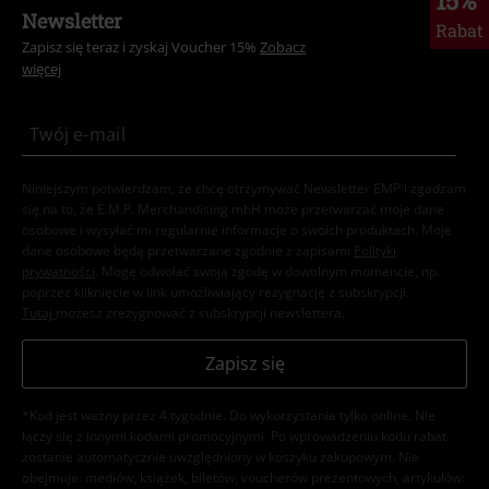
15%
Newsletter
Rabat
Zapisz się teraz i zyskaj Voucher 15%
Zobacz
więcej
Niniejszym potwierdzam, że chcę otrzymywać Newsletter EMP i zgadzam
się na to, że E.M.P. Merchandising mbH może przetwarzać moje dane
osobowe i wysyłać mi regularnie informacje o swoich produktach. Moje
dane osobowe będą przetwarzane zgodnie z zapisami
Polityki
prywatności
. Mogę odwołać swoją zgodę w dowolnym momencie, np.
poprzez kliknięcie w link umożliwiający rezygnację z subskrypcji.
Tutaj
możesz zrezygnować z subskrypcji newslettera.
Zapisz się
*Kod jest ważny przez 4 tygodnie. Do wykorzystania tylko online. NIe
łączy się z innymi kodami promocyjnymi. Po wprowadzeniu kodu rabat
zostanie automatycznie uwzględniony w koszyku zakupowym. Nie
obejmuje: mediów, książek, biletów, voucherów prezentowych, artykułów: