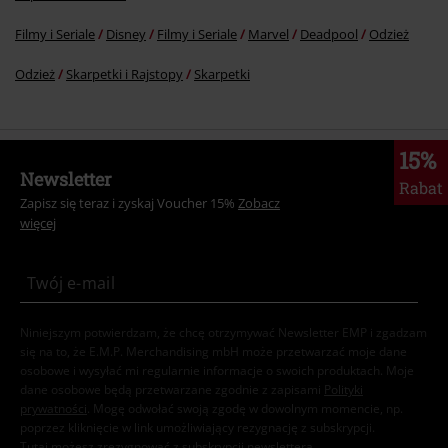
Filmy i Seriale
Disney
Filmy i Seriale
Marvel
Deadpool
Odzież
Odzież
Skarpetki i Rajstopy
Skarpetki
15%
Newsletter
Rabat
Zapisz się teraz i zyskaj Voucher 15%
Zobacz
więcej
Niniejszym potwierdzam, że chcę otrzymywać Newsletter EMP i zgadzam
się na to, że E.M.P. Merchandising mbH może przetwarzać moje dane
osobowe i wysyłać mi regularnie informacje o swoich produktach. Moje
dane osobowe będą przetwarzane zgodnie z zapisami
Polityki
prywatności
. Mogę odwołać swoją zgodę w dowolnym momencie, np.
poprzez kliknięcie w link umożliwiający rezygnację z subskrypcji.
Tutaj
możesz zrezygnować z subskrypcji newslettera.