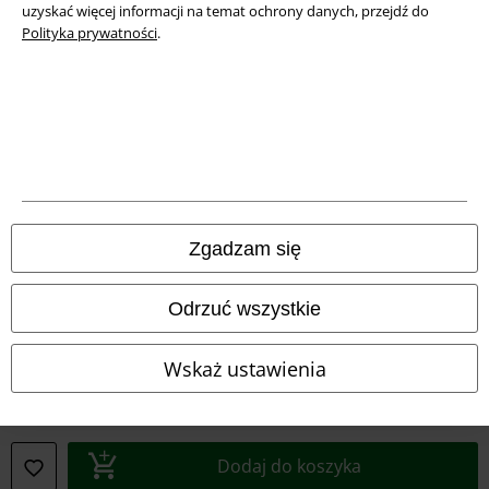
uzyskać więcej informacji na temat ochrony danych, przejdź do
Polityka prywatności
.
Informacje prawne
Regulamin
Zgadzam się
Dane firmy
Polityka prywatności
Odrzuć wszystkie
Unieszkodliwianie odpadów i ochrona środowiska
Wskaż ustawienia
Deklaracja Zgodności
Informacje dotyczące dostępności
Dodaj do koszyka