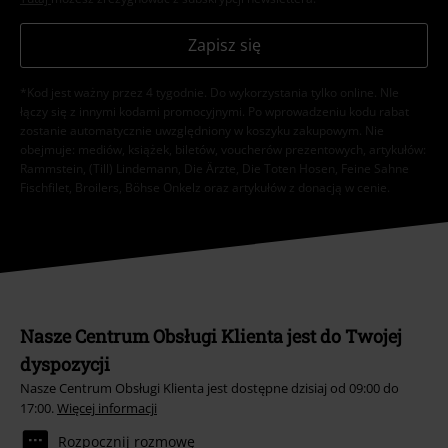
Zapisz się
*Kod jest ważny przez 4 tygodnie. Do wykorzystania tylko online. NIe
łączy się z innymi kodami promocyjnymi. Po wprowadzeniu kodu rabat
zostanie automatycznie uwzględniony w koszyku zakupowym. Nie
obejmuje: mediów, książek, biletów, voucherów prezentowych, artykułów:
Rammstein, (Till) Lindemann, Die Ärzte, Die Toten Hosen, Feine Sahne
Fischfilet, Broilers, Böhse Onkelz oraz artykułów z donacją w cenie.
Nasze Centrum Obsługi Klienta jest do Twojej
dyspozycji
Nasze Centrum Obsługi Klienta jest dostępne dzisiaj od 09:00 do
17:00.
Więcej informacji
Rozpocznij rozmowę