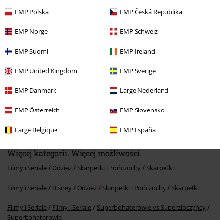
Ostatnia wizyta
EMP Polska
EMP Česká Republika
EMP Norge
EMP Schweiz
EMP Suomi
EMP Ireland
EMP United Kingdom
EMP Sverige
EMP Danmark
Large Nederland
EMP Österreich
EMP Slovensko
99.90 zł
Large Belgique
EMP España
Więcej kategorii. Więcej możliwości.
Filmy i Seriale
Odzież
Skarpetki i Pończochy
Skarpetki
Filmy i Seriale
Disney
Odzież
Skarpetki i Pończochy
Skarpetki
Filmy i Seriale
Filmy i Seriale
Superbohaterowie vs Superzłoczyńcy
Superbohaterowie