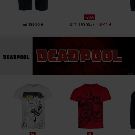
-30%
189.90 zł
od
RCD
169.90 zł
118.92 zł
%
%