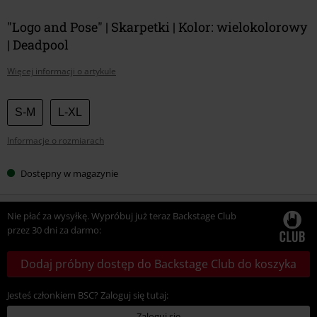
"Logo and Pose" | Skarpetki | Kolor: wielokolorowy
| Deadpool
Więcej informacji o artykule
Wybierz
S-M
L-XL
swój
Informacje o rozmiarach
rozmiar
Dostępny w magazynie
Nie płać za wysyłkę. Wypróbuj już teraz Backstage Club
przez 30 dni za darmo:
Dodaj próbny dostęp do Backstage Club do koszyka
Jesteś członkiem BSC? Zaloguj się tutaj:
Zaloguj się