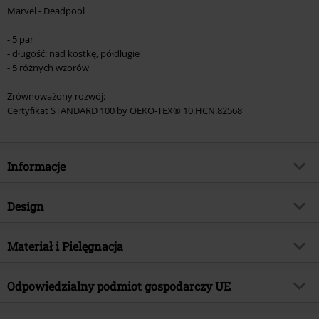
Marvel - Deadpool
- 5 par
- długość: nad kostkę, półdługie
- 5 różnych wzorów
Zrównoważony rozwój:
Certyfikat STANDARD 100 by OEKO-TEX® 10.HCN.82568
Informacje
Numer artykułu
582096
Design
Tytuł:
Logo and Pose
Rodzaj artykułu
Skarpetki
Kategoria produktu
Materiał i Pielęgnacja
Merch dla Fanów, Marvel, Disney,
Film, Prezenty
Wzór
Jednolity
Materiał wierzchni
65% bawełna, 33% poliester, 2%
Signature Collection
Nie
Kolor
Odpowiedzialny podmiot gospodarczy UE
wielokolorowy
elastan
Licencja
Oficjalnie licencjonowany produkt
Heroes Inc. Europe B.V.
Instrukcje użytkowania
Pranie w pralce