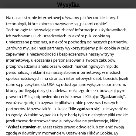
Wysyłka
Na naszej stronie internetowej używamy plików cookie i innych
technologii, które zbiorczo nazywane są „plikami cookie”.
Technologie te pozwalają nam zbierać informacje o: użytkownikach,
ich zachowaniu i ich urządzeniach. Niektóre pliki cookie są
umieszczane przez nas, a niektóre pochodzą od naszych partnerów.
Aplikację EMP
Zarówno my, jak i nasi partnerzy wykorzystujemy pliki cookie w celu:
Ściągnij nową aplikację EMP - ZA DARMO - i korzystaj z nowych
zapewnienia niezawodności i bezpieczeństwa naszej witryny
funkcji!
internetowej, ulepszania i personalizowania Twoich zakupów,
przeprowadzania analiz oraz w celach marketingowych (np. do
personalizacji reklam) na naszej stronie internetowej, w mediach
społecznościowych i na stronach internetowych osób trzecich. Jeżeli
dane są przesyłane do USA, są udostępniane wyłącznie partnerom,
którzy podlegają decyzji o adekwatności zgodnie z obowiązującym
A Warner Music Group Company
prawem UE i są odpowiednio certyfikowani. Klikając “
Zgadzam się
”,
wyrażasz zgodę na używanie plików cookie przez nas i naszych
partnerów. Możesz także - klikając “
Nie zgadzam się
” - nie wyrazić na
to zgody. W takim wypadku użyte będą tylko niezbędne pliki cookie.
Jeżeli chcesz dostosować swoje indywidualne preferencje, kliknij
“
Wskaż ustawienia
”. Masz także prawo odwołać lub zmienić swoją
zgodę w dowolnym momencie w
Ustawienia Plików Cookie
. By