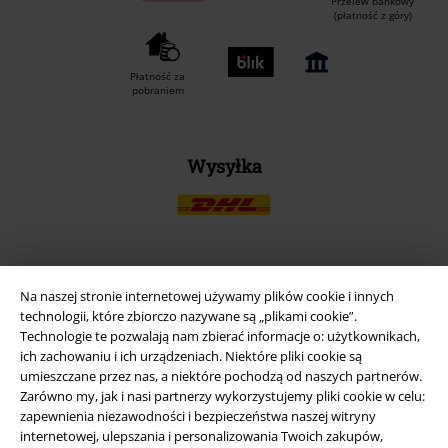
Przelew bankowy
(płatność z góry)
Płatność za
pobraniem
Wysyłka
Aplikację EMP
Na naszej stronie internetowej używamy plików cookie i innych
technologii, które zbiorczo nazywane są „plikami cookie”.
Ściągnij nową aplikację EMP - ZA DARMO - i korzystaj z nowych
Technologie te pozwalają nam zbierać informacje o: użytkownikach,
funkcji!
ich zachowaniu i ich urządzeniach. Niektóre pliki cookie są
umieszczane przez nas, a niektóre pochodzą od naszych partnerów.
Zarówno my, jak i nasi partnerzy wykorzystujemy pliki cookie w celu:
zapewnienia niezawodności i bezpieczeństwa naszej witryny
internetowej, ulepszania i personalizowania Twoich zakupów,