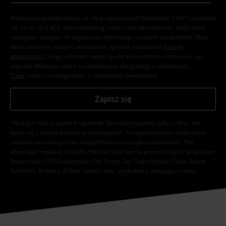
Niniejszym potwierdzam, że chcę otrzymywać Newsletter EMP i zgadzam
się na to, że E.M.P. Merchandising mbH może przetwarzać moje dane
osobowe i wysyłać mi regularnie informacje o swoich produktach. Moje
dane osobowe będą przetwarzane zgodnie z zapisami
Polityki
prywatności
. Mogę odwołać swoją zgodę w dowolnym momencie, np.
poprzez kliknięcie w link umożliwiający rezygnację z subskrypcji.
Tutaj
możesz zrezygnować z subskrypcji newslettera.
Zapisz się
*Kod jest ważny przez 4 tygodnie. Do wykorzystania tylko online. NIe
łączy się z innymi kodami promocyjnymi. Po wprowadzeniu kodu rabat
zostanie automatycznie uwzględniony w koszyku zakupowym. Nie
obejmuje: mediów, książek, biletów, voucherów prezentowych, artykułów:
Rammstein, (Till) Lindemann, Die Ärzte, Die Toten Hosen, Feine Sahne
Fischfilet, Broilers, Böhse Onkelz oraz artykułów z donacją w cenie.