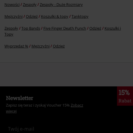
Nowości
Zespoły
Zespoły - Duże Rozmiary
Mężczyźni
Odzież
Koszulki & topy
Tanktopy
Zespoły
Top Bands
Five Finger Death Punch
Odzież
Koszulki i
Topy
Wyprzedaż %
Mężczyźni
Odzież
15%
Newsletter
Rabat
Zapisz się teraz i zyskaj Voucher 15%
Zobacz
więcej