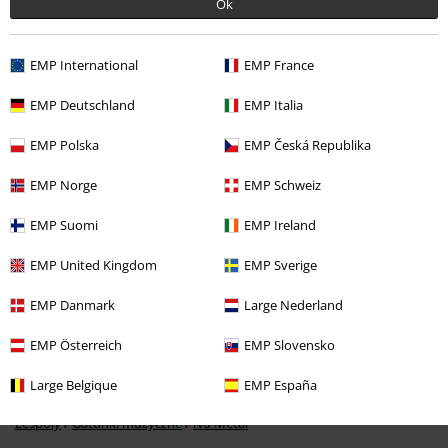
Ok
EMP International
EMP France
Ostatnia wizyta
EMP Deutschland
EMP Italia
EMP Polska
EMP Česká Republika
EMP Norge
EMP Schweiz
EMP Suomi
EMP Ireland
EMP United Kingdom
EMP Sverige
%
EMP Danmark
Large Nederland
119.90 zł
EMP Österreich
EMP Slovensko
Large Belgique
EMP España
Więcej kategorii. Więcej możliwości.
Zespoły
Gatunki muzyczne
Nu Metal