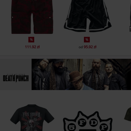
%
%
111.92 zł
95.92 zł
od