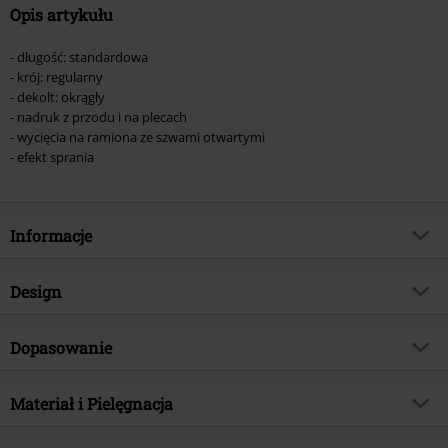
Opis artykułu
- długość: standardowa
- krój: regularny
- dekolt: okrągły
- nadruk z przodu i na plecach
- wycięcia na ramiona ze szwami otwartymi
- efekt sprania
Informacje
Numer artykułu
555787
Design
Tytuł:
Logo
Rodzaj artykułu
Koszulka bez rękawów
Gatunek muzyczny
Dopasowanie
Nu Metal
Wzór
Jednolity
TYLKO w EMP
Tak
Krój - Top
Standardowy
Efekt sprania
Materiał i Pielęgnacja
Acid Wash
Kategoria produktu
Merch Zespołów, Zespoły
Długość (odzież)
Normalna
Nadruk
Tak
Signature Collection
Nie