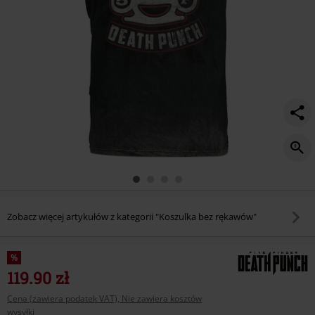
Zobacz więcej artykułów z kategorii "Koszulka bez rękawów"
%
119.90 zł
Cena (zawiera podatek VAT), Nie zawiera kosztów
wysyłki