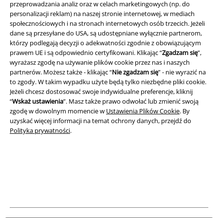
przeprowadzania analiz oraz w celach marketingowych (np. do
A Warner Music Group Company
personalizacji reklam) na naszej stronie internetowej, w mediach
społecznościowych i na stronach internetowych osób trzecich. Jeżeli
dane są przesyłane do USA, są udostępniane wyłącznie partnerom,
którzy podlegają decyzji o adekwatności zgodnie z obowiązującym
prawem UE i są odpowiednio certyfikowani. Klikając “
Zgadzam się
”,
wyrażasz zgodę na używanie plików cookie przez nas i naszych
partnerów. Możesz także - klikając “
Nie zgadzam się
” - nie wyrazić na
to zgody. W takim wypadku użyte będą tylko niezbędne pliki cookie.
Jeżeli chcesz dostosować swoje indywidualne preferencje, kliknij
“
Wskaż ustawienia
”. Masz także prawo odwołać lub zmienić swoją
zgodę w dowolnym momencie w
Ustawienia Plików Cookie
. By
uzyskać więcej informacji na temat ochrony danych, przejdź do
Polityka prywatności
.
Informacje prawne
Regulamin
Dane firmy
Polityka prywatności