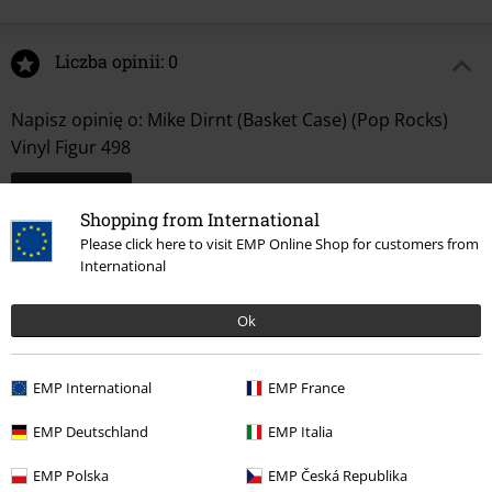
Liczba opinii: 0
Napisz opinię o: Mike Dirnt (Basket Case) (Pop Rocks)
Vinyl Figur 498
Napisz opinię
Shopping from International
Please click here to visit EMP Online Shop for customers from
International
Ok
EMP International
EMP France
EMP Deutschland
EMP Italia
Więcej kategorii. Więcej możliwości.
EMP Polska
EMP Česká Republika