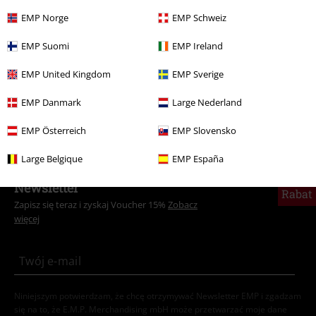
Zespoły
Gatunki muzyczne
Rock
EMP Norge
EMP Schweiz
Zespoły
Top Bands
Green Day
EMP Suomi
EMP Ireland
Zespoły
Dla domu
EMP United Kingdom
EMP Sverige
Wyprzedaż %
Dla domu
Figurki
Funko Pop!
EMP Danmark
Large Nederland
Wyprzedaż %
Zespoły
Dla domu
EMP Österreich
EMP Slovensko
Large Belgique
EMP España
15%
Newsletter
Rabat
Zapisz się teraz i zyskaj Voucher 15%
Zobacz
więcej
Niniejszym potwierdzam, że chcę otrzymywać Newsletter EMP i zgadzam
się na to, że E.M.P. Merchandising mbH może przetwarzać moje dane