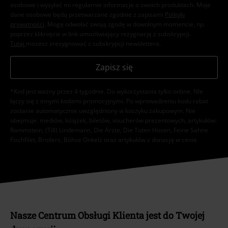
osobowe i wysyłać mi regularnie informacje o swoich produktach. Moje
dane osobowe będą przetwarzane zgodnie z zapisami
Polityki
prywatności
. Mogę odwołać swoją zgodę w dowolnym momencie, np.
poprzez kliknięcie w link umożliwiający rezygnację z subskrypcji.
Tutaj
możesz zrezygnować z subskrypcji newslettera.
Zapisz się
*Kod jest ważny przez 4 tygodnie. Do wykorzystania tylko online. NIe
łączy się z innymi kodami promocyjnymi. Po wprowadzeniu kodu rabat
zostanie automatycznie uwzględniony w koszyku zakupowym. Nie
obejmuje: mediów, książek, biletów, voucherów prezentowych, artykułów:
Rammstein, (Till) Lindemann, Die Ärzte, Die Toten Hosen, Feine Sahne
Fischfilet, Broilers, Böhse Onkelz oraz artykułów z donacją w cenie.
Nasze Centrum Obsługi Klienta jest do Twojej