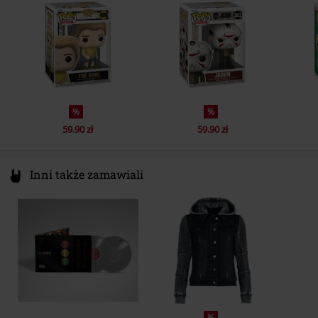
www.funko.com
%
%
59.90 zł
59.90 zł
Inni także zamawiali
%