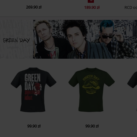
269.90 zł
189.90 zł
RCD
o
99.90 zł
99.90 zł