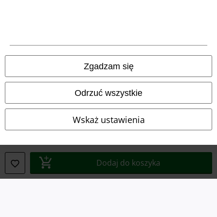
Regulamin
Dane firmy
Polityka prywatności
Zgadzam się
Unieszkodliwianie odpadów i ochrona środowiska
Deklaracja Zgodności
Odrzuć wszystkie
Informacje dotyczące dostępności
Wskaż ustawienia
Ustawienia Plików Cookie
Skorzystaj z prawa do odstąpienia od umowy
Dodaj do koszyka
Wszystkie ceny zawierają podatek VAT. Nie zawierają
kosztów
wysyłki.
© 1986-2026 E.M.P. Merchandising HGmbH