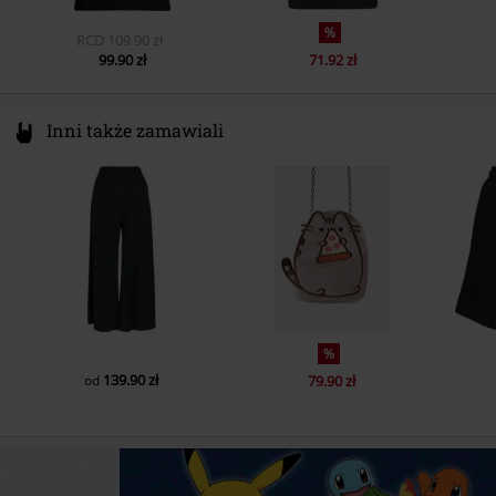
%
RCD
109.90 zł
99.90 zł
71.92 zł
Inni także zamawiali
%
139.90 zł
od
79.90 zł