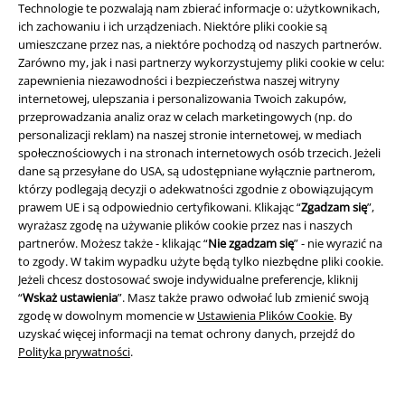
funkcji!
Technologie te pozwalają nam zbierać informacje o: użytkownikach,
ich zachowaniu i ich urządzeniach. Niektóre pliki cookie są
umieszczane przez nas, a niektóre pochodzą od naszych partnerów.
Zarówno my, jak i nasi partnerzy wykorzystujemy pliki cookie w celu:
zapewnienia niezawodności i bezpieczeństwa naszej witryny
internetowej, ulepszania i personalizowania Twoich zakupów,
A Warner Music Group Company
przeprowadzania analiz oraz w celach marketingowych (np. do
personalizacji reklam) na naszej stronie internetowej, w mediach
społecznościowych i na stronach internetowych osób trzecich. Jeżeli
dane są przesyłane do USA, są udostępniane wyłącznie partnerom,
którzy podlegają decyzji o adekwatności zgodnie z obowiązującym
prawem UE i są odpowiednio certyfikowani. Klikając “
Zgadzam się
”,
wyrażasz zgodę na używanie plików cookie przez nas i naszych
partnerów. Możesz także - klikając “
Nie zgadzam się
” - nie wyrazić na
to zgody. W takim wypadku użyte będą tylko niezbędne pliki cookie.
Jeżeli chcesz dostosować swoje indywidualne preferencje, kliknij
“
Wskaż ustawienia
”. Masz także prawo odwołać lub zmienić swoją
zgodę w dowolnym momencie w
Ustawienia Plików Cookie
. By
uzyskać więcej informacji na temat ochrony danych, przejdź do
Polityka prywatności
.
Informacje prawne