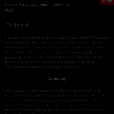
Rabat
Zapisz się teraz i zyskaj Voucher 15%
Zobacz
więcej
Niniejszym potwierdzam, że chcę otrzymywać Newsletter EMP i zgadzam
się na to, że E.M.P. Merchandising mbH może przetwarzać moje dane
osobowe i wysyłać mi regularnie informacje o swoich produktach. Moje
dane osobowe będą przetwarzane zgodnie z zapisami
Polityki
prywatności
. Mogę odwołać swoją zgodę w dowolnym momencie, np.
poprzez kliknięcie w link umożliwiający rezygnację z subskrypcji.
Tutaj
możesz zrezygnować z subskrypcji newslettera.
Zapisz się
*Kod jest ważny przez 4 tygodnie. Do wykorzystania tylko online. NIe
łączy się z innymi kodami promocyjnymi. Po wprowadzeniu kodu rabat
zostanie automatycznie uwzględniony w koszyku zakupowym. Nie
obejmuje: mediów, książek, biletów, voucherów prezentowych, artykułów:
Rammstein, (Till) Lindemann, Die Ärzte, Die Toten Hosen, Feine Sahne