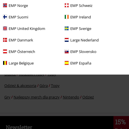
EMP Norge
EMP Schweiz
RCD
109.90 zł
EMP Suomi
EMP Ireland
99.90 zł
EMP United Kingdom
EMP Sverige
EMP Danmark
Large Nederland
Więcej kategorii. Więcej możliwości.
Filmy i Seriale
Filmy i Seriale
Seriale TV
Odzież
Topy
EMP Österreich
EMP Slovensko
Gry
Odzież
Koszulki i Topy
Topy
Large Belgique
EMP España
Odzież
Koszulki i Topy
Topy
Odzież & akcesoria
Góra
Topy
Gry
Najlepszy merch dla graczy
Nintendo
Odzież
15%
Newsletter